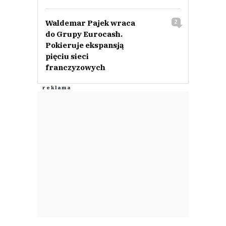
Waldemar Pajek wraca
2
do Grupy Eurocash.
Pokieruje ekspansją
pięciu sieci
franczyzowych