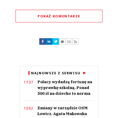
POKAŻ KOMENTARZE
Komentarze (
0
)
Nie znaleziono komentarzy
Zostaw swoje komentarze
Imię (Wymagane)
Anuluj
NAJNOWSZE Z SERWISU
Prześlij komentarz
Polacy wydadzą fortunę na
17:37
wyprawkę szkolną. Ponad
500 zł na dziecko to norma
Zmiany w zarządzie OSM
13:02
Łowicz. Agata Makowska