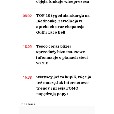
objęła funkcje wiceprezesa
TOP 10 tygodnia: skarga na
08:02
Biedronkę, rewolucja w
aptekach oraz ekspansja
Gulf i Taco Bell
Tesco coraz bliżej
18:05
sprzedaży biznesu. Nowe
informacje o planach sieci
w CEE
Wszyscy już to kupili, więc ja
16:38
też muszę Jak internetowe
trendy i presja FOMO
napędzają popyt