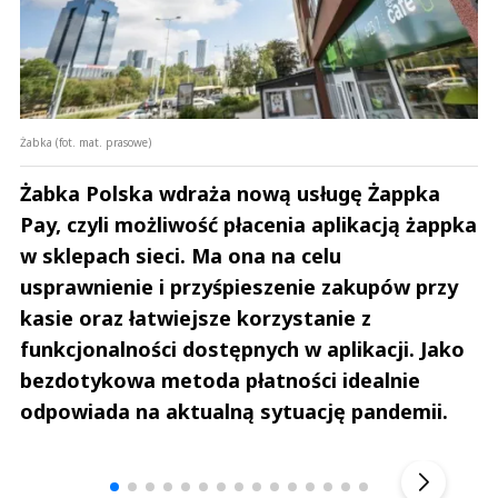
Żabka (fot. mat. prasowe)
Żabka Polska wdraża nową usługę Żappka
Pay, czyli możliwość płacenia aplikacją żappka
w sklepach sieci. Ma ona na celu
usprawnienie i przyśpieszenie zakupów przy
kasie oraz łatwiejsze korzystanie z
funkcjonalności dostępnych w aplikacji. Jako
bezdotykowa metoda płatności idealnie
odpowiada na aktualną sytuację pandemii.
Andrzej i Marta Sterniccy
Marta i 
▶