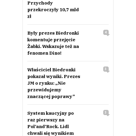
Przychody
przekroczyły 10,7 mld
zł
Były prezes Biedronki
4
komentuje przejęcie
Żabki. Wskazuje też na
fenomen Dino!
Właściciel Biedronki
3
pokazał wyniki. Prezes
JM o rynku: „Nie
przewidujemy
znaczącej poprawy”
System kaucyjny po
3
raz pierwszy na
Pol‘and‘Rock. Lidl
chwali się wynikiem