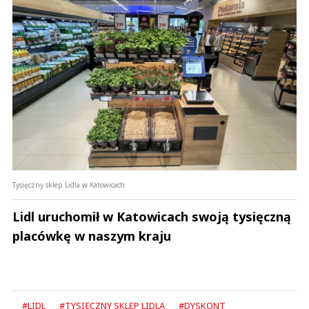
Zostaw swoje komentarze
Imię (Wymagane)
Anuluj
Prześlij komentarz
Tysięczny sklep Lidla w Katowicach
Lidl uruchomił w Katowicach swoją tysięczną
placówkę w naszym kraju
#LIDL
#TYSIĘCZNY SKLEP LIDLA
#DYSKONT