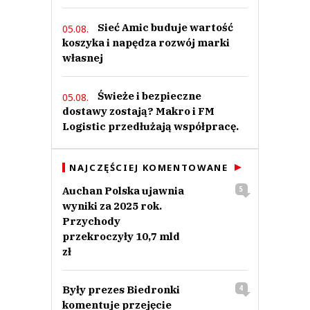
Sieć Amic buduje wartość
05.08.
koszyka i napędza rozwój marki
własnej
Świeże i bezpieczne
05.08.
dostawy zostają? Makro i FM
Logistic przedłużają współpracę.
NAJCZĘŚCIEJ KOMENTOWANE
Auchan Polska ujawnia
5
wyniki za 2025 rok.
Przychody
przekroczyły 10,7 mld
zł
Były prezes Biedronki
4
komentuje przejęcie