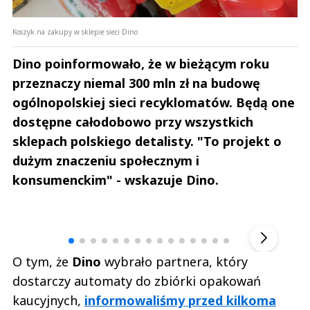
Koszyk na zakupy w sklepie sieci Dino
Dino poinformowało, że w bieżącym roku
przeznaczy niemal 300 mln zł na budowę
ogólnopolskiej sieci recyklomatów. Będą one
dostępne całodobowo przy wszystkich
sklepach polskiego detalisty. "To projekt o
dużym znaczeniu społecznym i
konsumenckim" - wskazuje Dino.
Andrzej i Marta Sterniccy
Marta i 
▶
O tym, że
Dino
wybrało partnera, który
dostarczy automaty do zbiórki opakowań
kaucyjnych,
informowaliśmy przed kilkoma