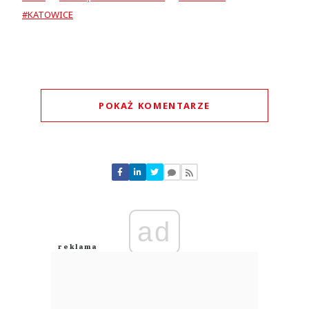
#KATOWICE
POKAŻ KOMENTARZE
Komentarze (
0
)
Nie znaleziono komentarzy
Zostaw swoje komentarze
Imię (Wymagane)
ad
Anuluj
Prześlij komentarz