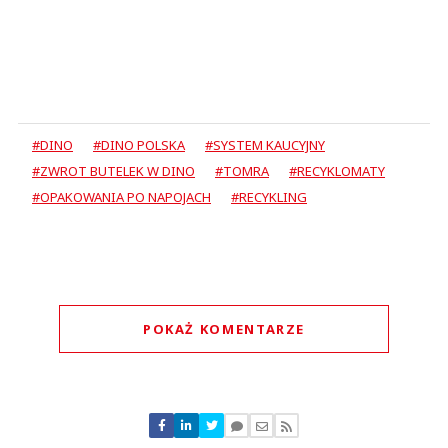
#DINO
#DINO POLSKA
#SYSTEM KAUCYJNY
#ZWROT BUTELEK W DINO
#TOMRA
#RECYKLOMATY
#OPAKOWANIA PO NAPOJACH
#RECYKLING
POKAŻ KOMENTARZE
Komentarze (
1
)