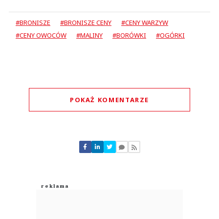
#BRONISZE
#BRONISZE CENY
#CENY WARZYW
#CENY OWOCÓW
#MALINY
#BORÓWKI
#OGÓRKI
POKAŻ KOMENTARZE
Komentarze (
0
)
Nie znaleziono komentarzy
Zostaw swoje komentarze
Imię (Wymagane)
Anuluj
Prześlij komentarz