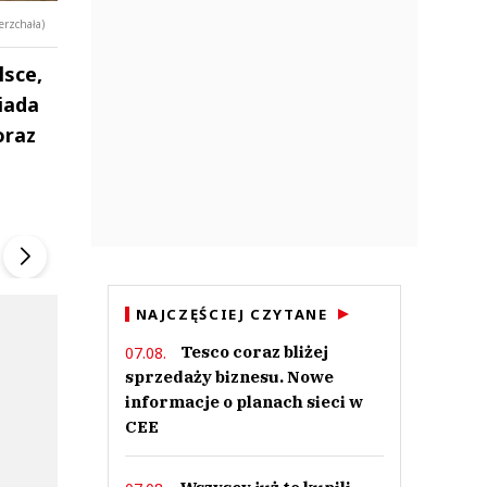
erzchała)
lsce,
iada
oraz
ek
Szefem być Sezon 2
Marcin Przybysz
▶
▶
NAJCZĘŚCIEJ CZYTANE
Tesco coraz bliżej
07.08.
sprzedaży biznesu. Nowe
informacje o planach sieci w
CEE