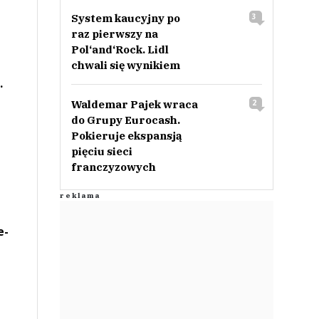
System kaucyjny po
3
raz pierwszy na
Pol‘and‘Rock. Lidl
chwali się wynikiem
.
Waldemar Pajek wraca
2
do Grupy Eurocash.
Pokieruje ekspansją
pięciu sieci
franczyzowych
e-