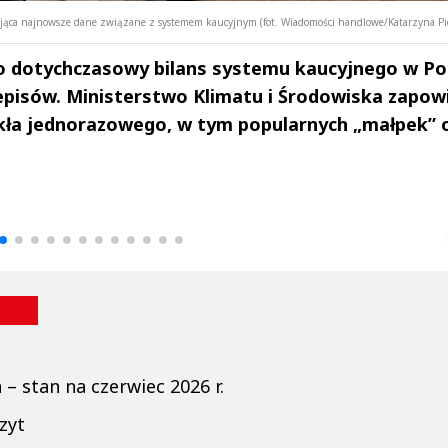
tująca najnowsze dane związane z systemem kaucyjnym (fot. Wiadomości handlowe/Katarzyna Pi
o dotychczasowy bilans systemu kaucyjnego w Po
episów. Ministerstwo Klimatu i Środowiska zapow
kła jednorazowego, w tym popularnych „małpek” 
drzej
Michał Stężalski
FineDiningWe
▶
▶
– stan na czerwiec 2026 r.
zyt