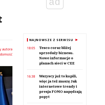
ad
t
NAJNOWSZE Z SERWISU
Tesco coraz bliżej
18:05
y autora
sprzedaży biznesu.
adomość
Nowe informacje o
planach sieci w CEE
Wszyscy już to kupili,
16:38
więc ja też muszę Jak
internetowe trendy i
presja FOMO napędzają
popyt