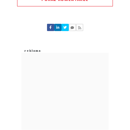
Komentarze (
0
)
Nie znaleziono komentarzy
Zostaw swoje komentarze
Imię (Wymagane)
Anuluj
Prześlij komentarz