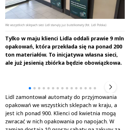
We wszystkich sklepach sieci Lidl stanęły już butelkomaty (fot. Lidl Polska)
Tylko w maju klienci Lidla oddali prawie 9 mln
opakowań, która przekłada się na ponad 200
ton materiałów. To inicjatywa własna sieci,
ale już jesienią zbiórka będzie obowiązkowa.
Andrzej i Marta Sterniccy
Marta i 
▶
Lidl zamontował automaty do przyjmowania
opakowań we wszystkich sklepach w kraju, a
jest ich ponad 900. Klienci od kwietnia mogą
zwracać w nich opakowania po napojach. W
zamian dostają 10 groszy rabaty na zakupy za