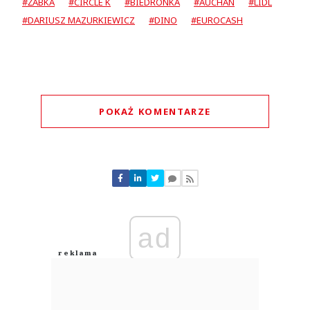
#ŻABKA
#CIRCLE K
#BIEDRONKA
#AUCHAN
#LIDL
#DARIUSZ MAZURKIEWICZ
#DINO
#EUROCASH
POKAŻ KOMENTARZE
Komentarze (
0
)
Nie znaleziono komentarzy
Zostaw swoje komentarze
Imię (Wymagane)
ad
Anuluj
Prześlij komentarz