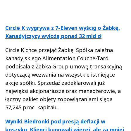
Circle K wygrywa z 7-Eleven wyścig o Żabkę.
Kanadyjczycy wyłożą ponad 32 mld zł
Circle K chce przejąć Żabkę. Spółka zależna
kanadyjskiego Alimentation Couche-Tard
podpisała z Żabka Group umowę transakcyjną
dotyczącą wezwania na wszystkie istniejące
akcje spółki. Sprzedaż zadeklarowali już
najwięksi akcjonariusze oraz menedżerowie, a
łączny pakiet objęty zobowiązaniami sięga
57,245 proc. kapitału.
Wyniki Biedronki pod presją deflacji w
koszyku. Klienci kupowali więcej, ale za mniej