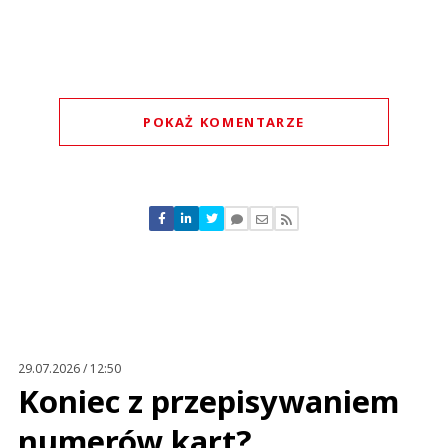
POKAŻ KOMENTARZE
Komentarze (
0
)
Nie znaleziono komentarzy
Zostaw swoje komentarze
Imię (Wymagane)
Anuluj
Prześlij komentarz
29.07.2026 / 12:50
Koniec z przepisywaniem
numerów kart?