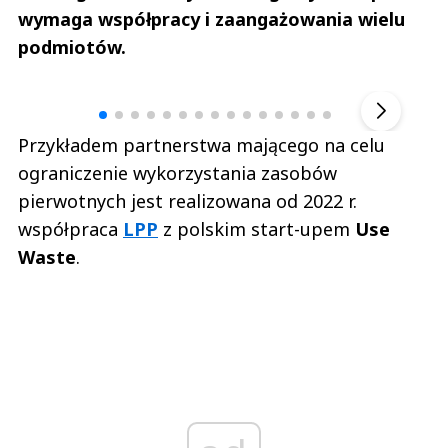
wymaga współpracy i zaangażowania wielu
podmiotów.
Andrzej i Marta Sterniccy
Marta i 
▶
Przykładem partnerstwa mającego na celu
ograniczenie wykorzystania zasobów
pierwotnych jest realizowana od 2022 r.
współpraca
LPP
z polskim start-upem
Use
Waste
.