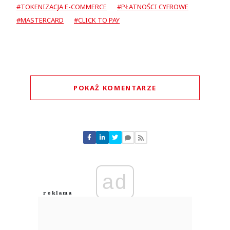
#TOKENIZACJA E-COMMERCE
#PŁATNOŚCI CYFROWE
#MASTERCARD
#CLICK TO PAY
POKAŻ KOMENTARZE
Komentarze (
0
)
Nie znaleziono komentarzy
Zostaw swoje komentarze
Imię (Wymagane)
ad
Anuluj
Prześlij komentarz