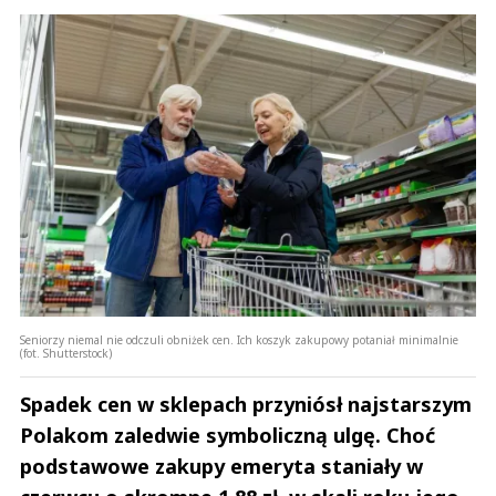
Seniorzy niemal nie odczuli obniżek cen. Ich koszyk zakupowy potaniał minimalnie
(fot. Shutterstock)
Spadek cen w sklepach przyniósł najstarszym
Polakom zaledwie symboliczną ulgę. Choć
podstawowe zakupy emeryta staniały w