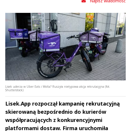
Napisz wiadomość
Lisek uderza w Uber Eats i Wolta? Ruszyła nietypowa akcja rekrutacyjna (fot.
Shutterstock)
Lisek.App rozpoczął kampanię rekrutacyjną
skierowaną bezpośrednio do kurierów
współpracujących z konkurencyjnymi
platformami dostaw. Firma uruchomiła