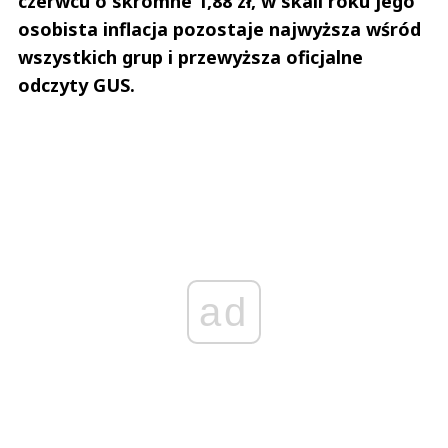
czerwcu o skromne 1,88 zł, w skali roku jego
osobista inflacja pozostaje najwyższa wśród
wszystkich grup i przewyższa oficjalne
odczyty GUS.
ad