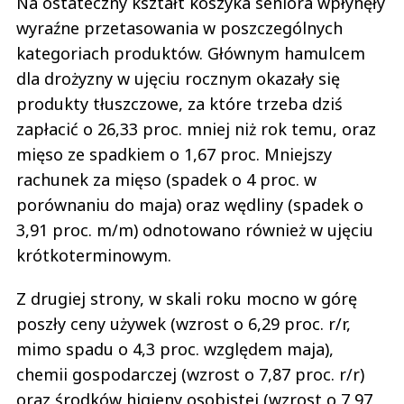
Na ostateczny kształt koszyka seniora wpłynęły
wyraźne przetasowania w poszczególnych
kategoriach produktów. Głównym hamulcem
dla drożyzny w ujęciu rocznym okazały się
produkty tłuszczowe, za które trzeba dziś
zapłacić o 26,33 proc. mniej niż rok temu, oraz
mięso ze spadkiem o 1,67 proc. Mniejszy
rachunek za mięso (spadek o 4 proc. w
porównaniu do maja) oraz wędliny (spadek o
3,91 proc. m/m) odnotowano również w ujęciu
krótkoterminowym.
Z drugiej strony, w skali roku mocno w górę
poszły ceny używek (wzrost o 6,29 proc. r/r,
mimo spadu o 4,3 proc. względem maja),
chemii gospodarczej (wzrost o 7,87 proc. r/r)
oraz środków higieny osobistej (wzrost o 7,97