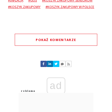
#INFLACJA
#GUS
#KOSZYK ZAKUPOWY SENIORÓW
#KOSZYK ZAKUPOWY
#KOSZYK ZAKUPOWY W POLSCE
POKAŻ KOMENTARZE
Komentarze (
0
)
Nie znaleziono komentarzy
Zostaw swoje komentarze
Imię (Wymagane)
ad
Anuluj
Prześlij komentarz