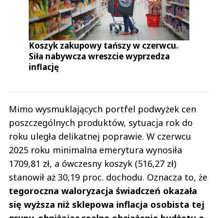
Koszyk zakupowy tańszy w czerwcu.
Siła nabywcza wreszcie wyprzedza
inflację
Mimo wysmuklających portfel podwyżek cen
poszczególnych produktów, sytuacja rok do
roku uległa delikatnej poprawie. W czerwcu
2025 roku minimalna emerytura wynosiła
1709,81 zł, a ówczesny koszyk (516,27 zł)
stanowił aż 30,19 proc. dochodu. Oznacza to, że
tegoroczna waloryzacja świadczeń okazała
się wyższa niż sklepowa inflacja osobista tej
grupy, obniżając realne obciążenie budżetu o