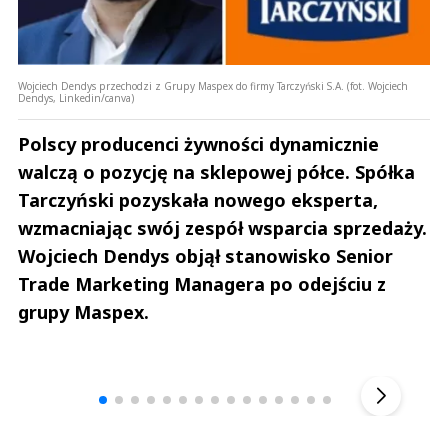
Wojciech Dendys przechodzi z Grupy Maspex do firmy Tarczyński S.A. (fot. Wojciech
Dendys, Linkedin/canva)
Polscy producenci żywności dynamicznie
walczą o pozycję na sklepowej półce. Spółka
Tarczyński pozyskała nowego eksperta,
wzmacniając swój zespół wsparcia sprzedaży.
Wojciech Dendys objął stanowisko Senior
Trade Marketing Managera po odejściu z
grupy Maspex.
Andrzej i Marta Sterniccy
Marta i 
▶