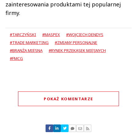
zainteresowania produktami tej popularnej
firmy.
#TARCZYŃSKI
#MASPEX
#WOJCIECH DENDYS
#TRADE MARKETING
#ZMIANY PERSONALNE
#BRANŻA MIĘSNA
#RYNEK PRZEKĄSEK MIĘSNYCH
#FMCG
POKAŻ KOMENTARZE
Komentarze (
0
)
Nie znaleziono komentarzy
Zostaw swoje komentarze