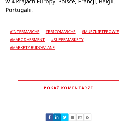
w 4 krajach Europy: Polsce, Francji, Belgii,
Portugalii.
#INTERMARCHE
#BRICOMARCHE
#MUSZKIETEROWIE
#MARC DHERMENT
#SUPERMARKETY
#MARKETY BUDOWLANE
POKAŻ KOMENTARZE
Komentarze (
0
)
Nie znaleziono komentarzy
Zostaw swoje komentarze
Imię (Wymagane)