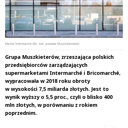
Market Intermarche (fot. mat. prasowe Muszkieterowie)
Grupa Muszkieterów, zrzeszająca polskich
przedsiębiorców zarządzających
supermarketami Intermarché i Bricomarché,
wypracowała w 2018 roku obroty
w wysokości 7,5 miliarda złotych. Jest to
wynik wyższy o 5,5 proc., czyli o blisko 400
mln złotych, w porównaniu z rokiem
poprzednim.
Andrzej i Marta Sterniccy
Marta i 
▶