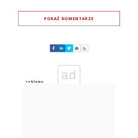
POKAŻ KOMENTARZE
Komentarze (
0
)
Nie znaleziono komentarzy
Zostaw swoje komentarze
Imię (Wymagane)
ad
Anuluj
Prześlij komentarz