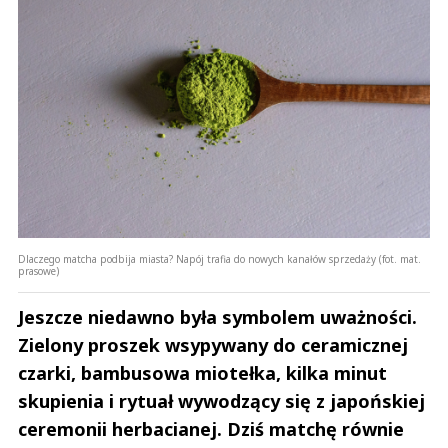
Dlaczego matcha podbija miasta? Napój trafia do nowych kanałów sprzedaży (fot. mat.
prasowe)
Jeszcze niedawno była symbolem uważności.
Zielony proszek wsypywany do ceramicznej
czarki, bambusowa miotełka, kilka minut
skupienia i rytuał wywodzący się z japońskiej
ceremonii herbacianej. Dziś matchę równie