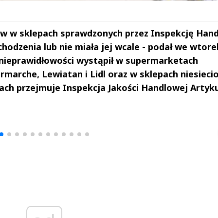
ów w sklepach sprawdzonych przez Inspekcję Han
chodzenia lub nie miała jej wcale - podał we wtore
 nieprawidłowości wystąpił w supermarketach
rmarche, Lewiatan i Lidl oraz w sklepach niesieci
pach przejmuje Inspekcja Jakości Handlowej Artyk
drzej
Michał Stężalski
FineDiningWe
▶
▶