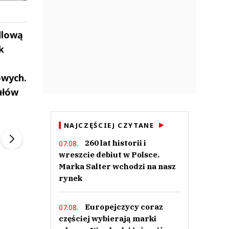
dlową
k
owych.
ułów
ek
Szefem być Sezon 2
Marcin Przybysz
NAJCZĘŚCIEJ CZYTANE
▶
▶
260 lat historii i
07.08.
wreszcie debiut w Polsce.
Marka Salter wchodzi na nasz
rynek
Europejczycy coraz
07.08.
częściej wybierają marki