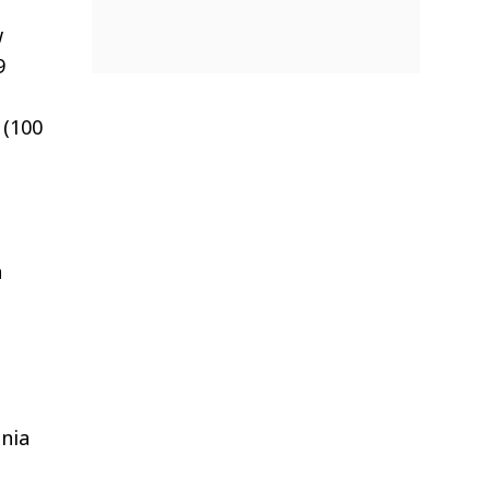
w
9
 (100
h
nia