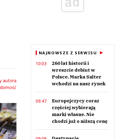
ad
NAJNOWSZE Z SERWISU
260 lat historii i
10:03
wreszcie debiut w
Polsce. Marka Salter
y autora
wchodzi na nasz rynek
adomość
Europejczycy coraz
09:47
częściej wybierają
marki własne. Nie
chodzi już o niższą cenę
Destynacje
09:09