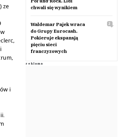
Pol‘and‘Rock. Lidl
) ze
chwali się wynikiem
9
Waldemar Pajek wraca
2
do Grupy Eurocash.
 w
Pokieruje ekspansją
clerc,
pięciu sieci
i
franczyzowych
trum,
ów i
i.
ym