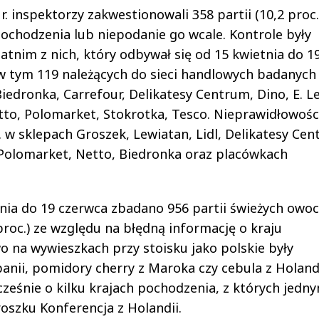
inspektorzy zakwestionowali 358 partii (10,2 proc.
ochodzenia lub niepodanie go wcale. Kontrole były
tnim z nich, który odbywał się od 15 kwietnia do 1
w tym 119 należących do sieci handlowych badanych
iedronka, Carrefour, Delikatesy Centrum, Dino, E. Le
etto, Polomarket, Stokrotka, Tesco. Nieprawidłowośc
. w sklepach Groszek, Lewiatan, Lidl, Delikatesy Cen
 Polomarket, Netto, Biedronka oraz placówkach
nia do 19 czerwca zbadano 956 partii świeżych owoc
proc.) ze względu na błędną informację o kraju
o na wywieszkach przy stoisku jako polskie były
anii, pomidory cherry z Maroka czy cebula z Holandi
cześnie o kilku krajach pochodzenia, z których jedn
oszku Konferencja z Holandii.