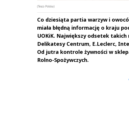
(Tesco Polska)
Co dziesiąta partia warzyw i owoc
miała błędną informację o kraju po
UOKiK. Największy odsetek takich
Delikatesy Centrum, E.Leclerc, Inte
Od jutra kontrole żywności w skle
Rolno-Spożywczych.
Andrzej i Marta
Marta i An
Sterniccy
Sterniccy
▶
▶