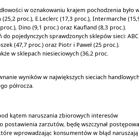
idłowości w oznakowaniu krajem pochodzenia było 
5,2 proc.), E.Leclerc (17,3 proc.), Intermarche (15,
 proc.), Dino (9,1 proc.) oraz Kaufland (8,3 proc.).
eń do pojedynczych sprawdzonych sklepów sieci: ABC
ek (47,7 proc.) oraz Piotr i Paweł (25 proc.).
kże w sklepach niesieciowych (36,2 proc.
ównanie wyników w największych sieciach handlowyc
ego półrocza.
 pod kątem naruszania zbiorowych interesów
o postawienia zarzutów, będę wszczynał postępowa
które wprowadzając konsumentów w błąd naruszają