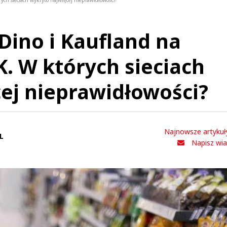
ych sieciach wykryto najwięcej nieprawidłowości?
 Dino i Kaufland na
. W których sieciach
ej nieprawidłowości?
Najnowsze artykuł
L
Napisz wi