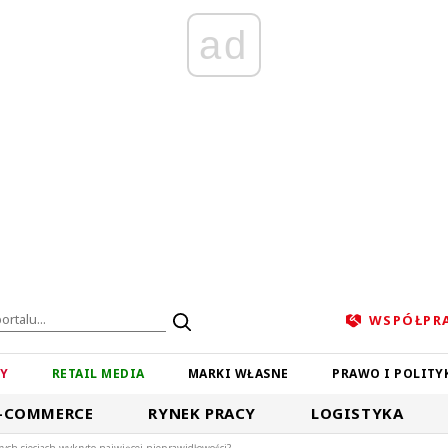
ad
WSPÓŁPR
ZY
RETAIL MEDIA
MARKI WŁASNE
PRAWO I POLITY
-COMMERCE
RYNEK PRACY
LOGISTYKA