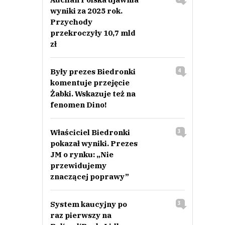
wyniki za 2025 rok.
Przychody
przekroczyły 10,7 mld
zł
Były prezes Biedronki
4
komentuje przejęcie
Żabki. Wskazuje też na
fenomen Dino!
Właściciel Biedronki
3
pokazał wyniki. Prezes
JM o rynku: „Nie
przewidujemy
znaczącej poprawy”
System kaucyjny po
3
raz pierwszy na