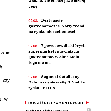
własne. Nie chodzi już o niższą
cenę
Destynacje
07.08.
gastronomiczne. Nowy trend
na rynku nieruchomości
7 powodów, dla których
07.08.
supermarkety stawiają na
ównie
gastronomię. W Aldi i Lidlu
tego nie ma
ę
Segment detaliczny
07.08.
i czy
Orlenu rośnie w siłę. 1,5 mld zł
zysku EBITDA
e, w
NAJCZĘŚCIEJ KOMENTOWANE
Auchan Polska ujawnia
5