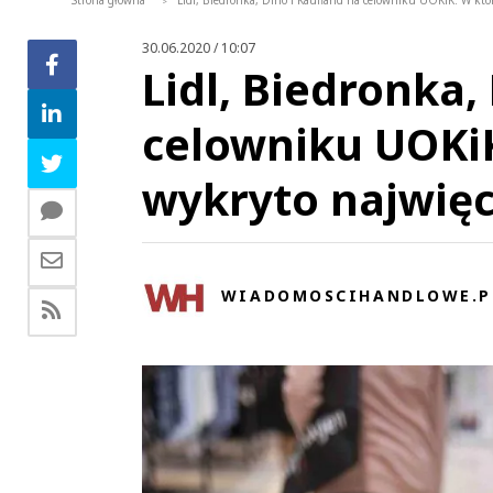
Strona główna
Lidl, Biedronka, Dino i Kaufland na celowniku UOKiK. W któr
>
30.06.2020 / 10:07
Lidl, Biedronka,
celowniku UOKiK
wykryto najwięc
WIADOMOSCIHANDLOWE.P