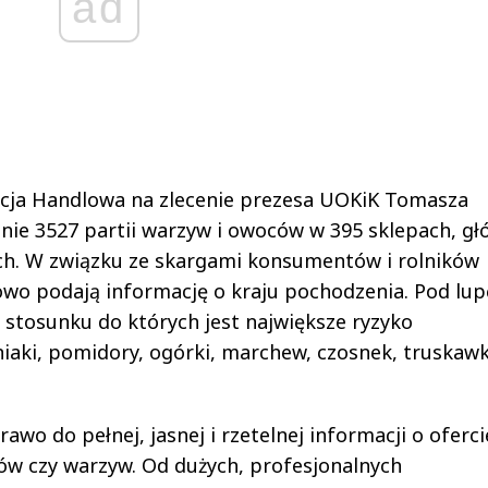
ad
kcja Handlowa na zlecenie prezesa UOKiK Tomasza
ie 3527 partii warzyw i owoców w 395 sklepach, gł
ych. W związku ze skargami konsumentów i rolników
owo podają informację o kraju pochodzenia. Pod lup
 stosunku do których jest największe ryzyko
iaki, pomidory, ogórki, marchew, czosnek, truskawk
o do pełnej, jasnej i rzetelnej informacji o oferci
ów czy warzyw. Od dużych, profesjonalnych