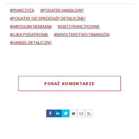
#FRANCZYZA
#PODATEK HANDLOWY
#PODATEK OD SPRZEDAŻY DETALICZNEJ
#JAROSŁAW NENEMAN
#SIECI FRANCZYZOWE
#LUKA PODATKOWA
#MINISTERSTWO FINANSÓW
#HANDEL DETALICZNY
POKAŻ KOMENTARZE
Komentarze (
0
)
Nie znaleziono komentarzy
Zostaw swoje komentarze
Imię (Wymagane)