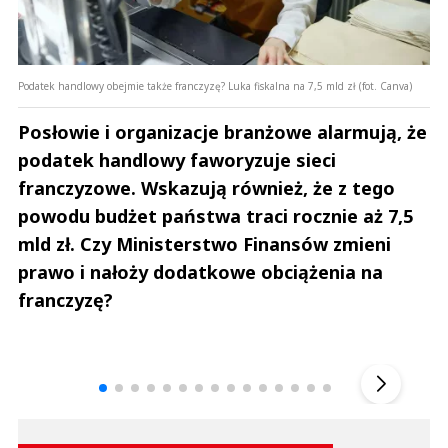
Podatek handlowy obejmie także franczyzę? Luka fiskalna na 7,5 mld zł (fot. Canva)
Posłowie i organizacje branżowe alarmują, że
podatek handlowy faworyzuje sieci
franczyzowe. Wskazują również, że z tego
powodu budżet państwa traci rocznie aż 7,5
mld zł. Czy Ministerstwo Finansów zmieni
prawo i nałoży dodatkowe obciążenia na
franczyzę?
Andrzej i Marta Sterniccy
Marta i 
▶