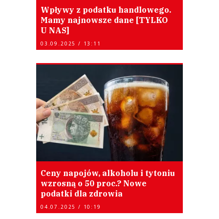
Wpływy z podatku handlowego.
Mamy najnowsze dane [TYLKO
U NAS]
03.09.2025 / 13:11
Ceny napojów, alkoholu i tytoniu
wzrosną o 50 proc.? Nowe
podatki dla zdrowia
04.07.2025 / 10:19