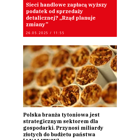
Sieci handlowe zapłacą wyższy
podatek od sprzedaży
detalicznej? „Rząd planuje
zmiany”
26.05.2025 / 11:55
Polska branża tytoniowa jest
strategicznym sektorem dla
gospodarki. Przynosi miliardy
złotych do budżetu państwa