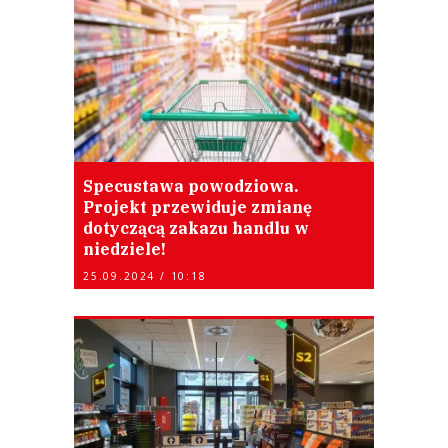
Specustawa powodziowa.
Projekt przewiduje zmianę
dotyczącą zakazu handlu w
niedziele!
25.09.2024 / 10:18