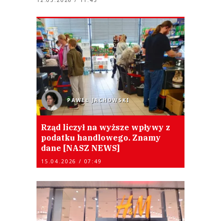
PAWEŁ JACHOWSKI
Rząd liczył na wyższe wpływy z
podatku handlowego. Znamy
dane [NASZ NEWS]
15.04.2026 / 07:49