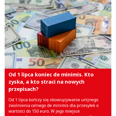
Od 1 lipca koniec de minimis. Kto
zyska, a kto straci na nowych
przepisach?
Od 1 lipca kończy się obowiązywanie unijnego
zwolnienia celnego de minimis dla przesyłek o
wartości do 150 euro. W jego miejsce