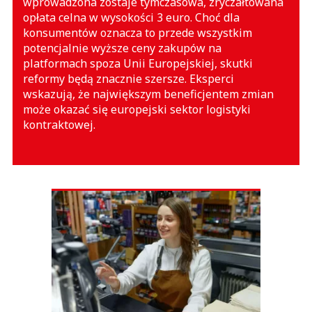
wprowadzona zostaje tymczasowa, zryczałtowana
opłata celna w wysokości 3 euro. Choć dla
konsumentów oznacza to przede wszystkim
potencjalnie wyższe ceny zakupów na
platformach spoza Unii Europejskiej, skutki
reformy będą znacznie szersze. Eksperci
wskazują, że największym beneficjentem zmian
może okazać się europejski sektor logistyki
kontraktowej.