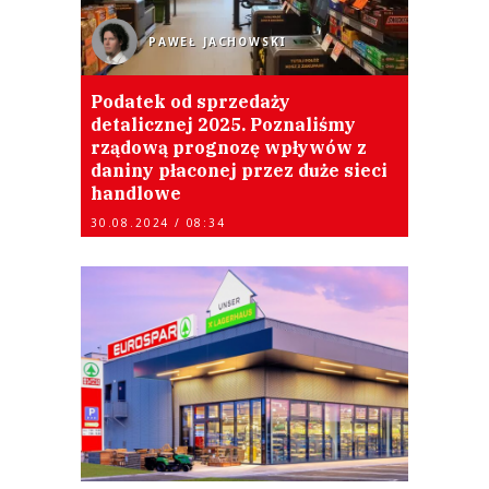
PAWEŁ JACHOWSKI
Podatek od sprzedaży
detalicznej 2025. Poznaliśmy
rządową prognozę wpływów z
daniny płaconej przez duże sieci
handlowe
30.08.2024 / 08:34