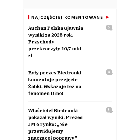
NAJCZĘŚCIEJ KOMENTOWANE
Auchan Polska ujawnia
5
wyniki za 2025 rok.
Przychody
przekroczyły 10,7 mld
zł
Były prezes Biedronki
4
komentuje przejęcie
Żabki. Wskazuje też na
fenomen Dino!
Właściciel Biedronki
3
pokazał wyniki. Prezes
JM o rynku: „Nie
przewidujemy
znaczącej poprawy”