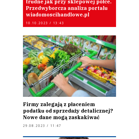
trudne jak przy sklepowej półce.
Przedwyborcza analiza portalu
wiadomoscihandlowe.pl
10.10.2023 / 13:43
Firmy zalegają z płaceniem
podatku od sprzedaży detalicznej?
Nowe dane mogą zaskakiwać
29.08.2023 / 11:47