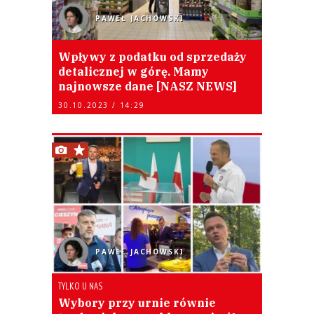
PAWEŁ JACHOWSKI
Wpływy z podatku od sprzedaży
detalicznej w górę. Mamy
najnowsze dane [NASZ NEWS]
30.10.2023 / 14:29
PAWEŁ JACHOWSKI
TYLKO U NAS
Wybory przy urnie równie