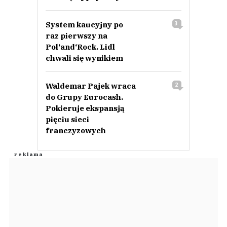
System kaucyjny po
3
raz pierwszy na
Pol‘and‘Rock. Lidl
chwali się wynikiem
Waldemar Pajek wraca
2
do Grupy Eurocash.
Pokieruje ekspansją
pięciu sieci
franczyzowych