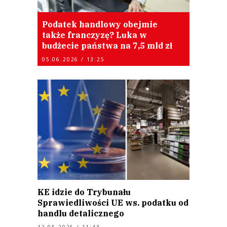
Podatek handlowy obejmie
także franczyzę? Luka w
budżecie państwa na 7,5 mld zł
05.06.2026 / 13:25
KE idzie do Trybunału
Sprawiedliwości UE ws. podatku od
handlu detalicznego
12.05.2026 / 11:43