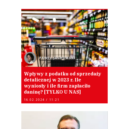
PAWEŁ JACHOWSKI
Wpływy z podatku od sprzedaży
detalicznej w 2023 r. Ile
wyniosły i ile firm zapłaciło
daninę? [TYLKO U NAS]
16.02.2024 / 11:21