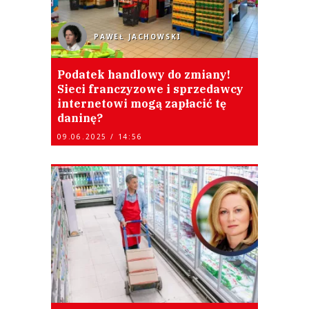
PAWEŁ JACHOWSKI
Podatek handlowy do zmiany!
Sieci franczyzowe i sprzedawcy
internetowi mogą zapłacić tę
daninę?
09.06.2025 / 14:56