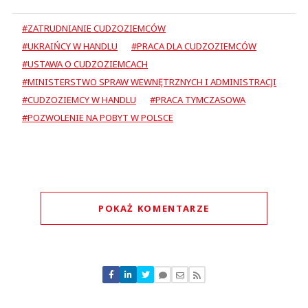
#ZATRUDNIANIE CUDZOZIEMCÓW
#UKRAIŃCY W HANDLU
#PRACA DLA CUDZOZIEMCÓW
#USTAWA O CUDZOZIEMCACH
#MINISTERSTWO SPRAW WEWNĘTRZNYCH I ADMINISTRACJI
#CUDZOZIEMCY W HANDLU
#PRACA TYMCZASOWA
#POZWOLENIE NA POBYT W POLSCE
POKAŻ KOMENTARZE
Komentarze (
0
)
Nie znaleziono komentarzy
Zostaw swoje komentarze
Imię (Wymagane)