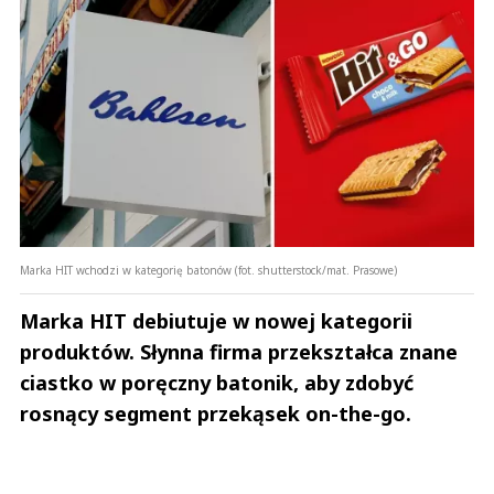
Marka HIT wchodzi w kategorię batonów (fot. shutterstock/mat. Prasowe)
Marka HIT debiutuje w nowej kategorii
produktów. Słynna firma przekształca znane
ciastko w poręczny batonik, aby zdobyć
rosnący segment przekąsek on-the-go.