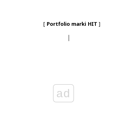
[
Portfolio marki HIT
]
│
ad