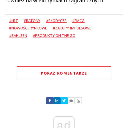
również na wielu rynkach zagranicznych.
#HIT
#BATONY
#SŁODYCZE
#FMCG
#NOWOŚCI RYNKOWE
#ZAKUPY IMPULSOWE
#BAHLSEN
#PRODUKTY ON THE GO
POKAŻ KOMENTARZE
Komentarze (
0
)
Nie znaleziono komentarzy
Zostaw swoje komentarze
Imię (Wymagane)
ad