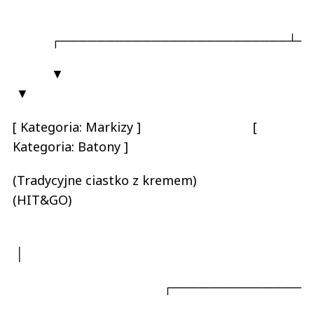
┌─────────────────────────┴───
▼
▼
[ Kategoria: Markizy ] [
Kategoria: Batony ]
(Tradycyjne ciastko z kremem)
(HIT&GO)
│
┌───────────────────┼──