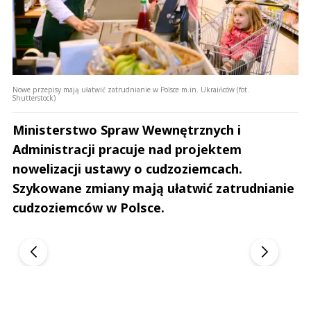
Nowe przepisy mają ułatwić zatrudnianie w Polsce m.in. Ukraińców (fot.
Shutterstock)
Ministerstwo Spraw Wewnętrznych i
Administracji pracuje nad projektem
nowelizacji ustawy o cudzoziemcach.
Szykowane zmiany mają ułatwić zatrudnianie
cudzoziemców w Polsce.
Andrzej i Marta Sterniccy
Marta i Andrzej St
▶
▶