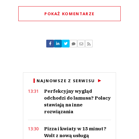
POKAŻ KOMENTARZE
Komentarze (
0
)
Nie znaleziono komentarzy
Zostaw swoje komentarze
Imię (Wymagane)
Anuluj
NAJNOWSZE Z SERWISU
Prześlij komentarz
Perfekcyjny wygląd
13:31
odchodzi do lamusa? Polacy
stawiają na inne
rozwiązania
Pizza i kwiaty w 15 minut?
13:30
Wolt z nową usługą