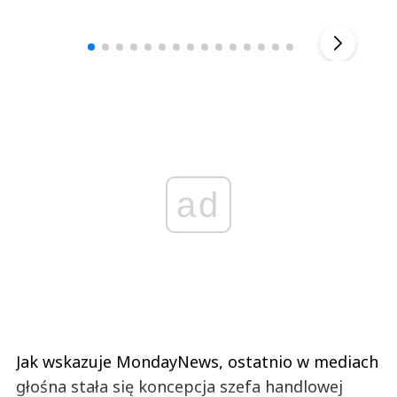
Andrzej i Marta Sterniccy
Marta i 
▶
ad
Jak wskazuje MondayNews, ostatnio w mediach
głośna stała się koncepcja szefa handlowej