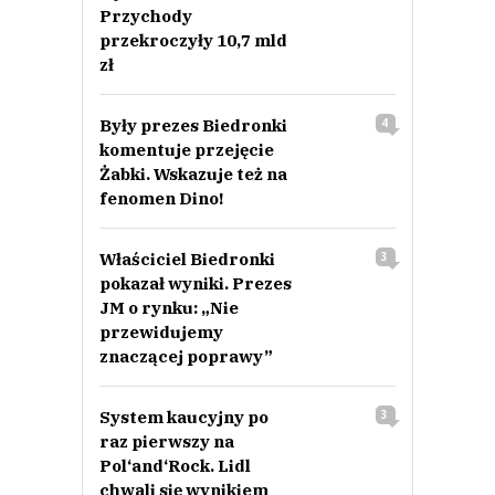
Przychody
przekroczyły 10,7 mld
zł
Były prezes Biedronki
4
komentuje przejęcie
Żabki. Wskazuje też na
fenomen Dino!
Właściciel Biedronki
3
pokazał wyniki. Prezes
JM o rynku: „Nie
przewidujemy
znaczącej poprawy”
System kaucyjny po
3
raz pierwszy na
Pol‘and‘Rock. Lidl
chwali się wynikiem