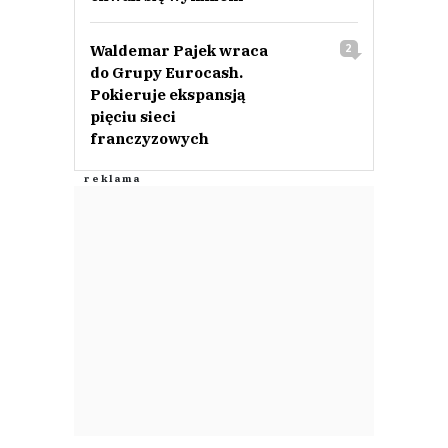
Waldemar Pajek wraca
2
do Grupy Eurocash.
Pokieruje ekspansją
pięciu sieci
franczyzowych