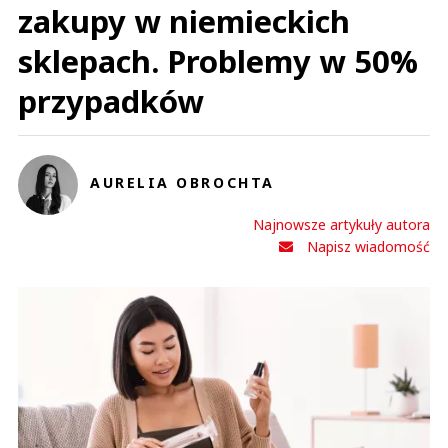
zakupy w niemieckich
W Biedronkach panuje syf. Od parkingu zaczynając, widać ile piachu i nawet
trwa i zielsko rośnie przy krawężnikach (widać nikt nie sprząta miesiącami
sklepach. Problemy w 50%
nawet latami), po trawniki zniszczone, bez dbałości, po sklep wszędzie
palety, tektury, kartony, po syf gdzie się nie spojrzy. Do tego brak toalet i
automatu do skupu butelek.
przypadków
Czytaj całość
Kompromitacja ?
Odpowiedz
0
AURELIA OBROCHTA
0
Najnowsze artykuły autora
Napisz wiadomość
Nickt
18.04.2023 / 09:58
This comment was minimized by the moderator on the site
Kiedy ORLEN zapłaci kary za paskarskie marże na paliwie, gazie i prądzie.
W zeszłym roku straciliśmy na tym jako Polacy prawdopodobnie kilkanaście
miliardów złotych.
Nickt