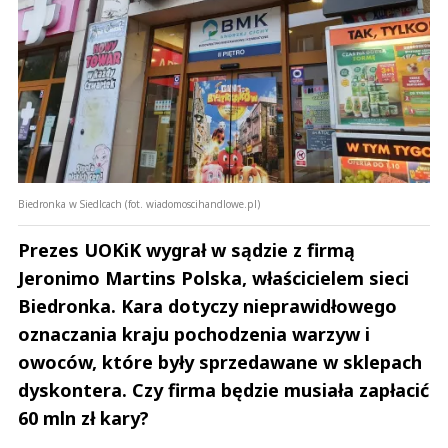
Biedronka w Siedlcach (fot. wiadomoscihandlowe.pl)
Prezes UOKiK wygrał w sądzie z firmą
Jeronimo Martins Polska, właścicielem sieci
Biedronka. Kara dotyczy nieprawidłowego
oznaczania kraju pochodzenia warzyw i
owoców, które były sprzedawane w sklepach
dyskontera. Czy firma będzie musiała zapłacić
60 mln zł kary?
Andrzej i Marta Sterniccy
Marta i 