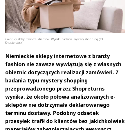
Odpowiedz
0
0
Nie znaleziono komentarzy
Zostaw swoje komentarze
Co drugi sklep zawiódł klientów. Wyniki badania mystery shopping (fot.
Shutterstock)
Imię (Wymagane)
Niemieckie sklepy internetowe z branży
fashion nie zawsze wywiązują się z własnych
Anuluj
obietnic dotyczących realizacji zamówień. Z
Prześlij komentarz
badania typu mystery shopping
przeprowadzonego przez Shopreturns
wynika, że około połowa analizowanych e-
sklepów nie dotrzymała deklarowanego
terminu dostawy. Podobny odsetek
przesyłek trafił do klientów bez jakichkolwiek
materiałów zabezpieczających wewnątrz