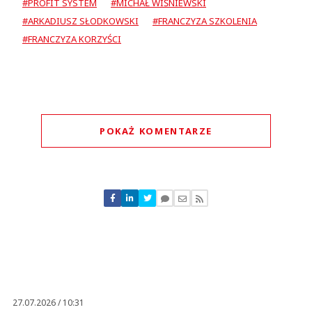
#PROFIT SYSTEM
#MICHAŁ WIŚNIEWSKI
#ARKADIUSZ SŁODKOWSKI
#FRANCZYZA SZKOLENIA
#FRANCZYZA KORZYŚCI
POKAŻ KOMENTARZE
Komentarze (
0
)
Nie znaleziono komentarzy
Zostaw swoje komentarze
Imię (Wymagane)
Anuluj
Prześlij komentarz
27.07.2026 / 10:31