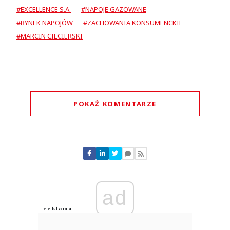
#EXCELLENCE S.A.
#NAPOJE GAZOWANE
#RYNEK NAPOJÓW
#ZACHOWANIA KONSUMENCKIE
#MARCIN CIECIERSKI
POKAŻ KOMENTARZE
Komentarze (
0
)
Nie znaleziono komentarzy
Zostaw swoje komentarze
Imię (Wymagane)
ad
Anuluj
Prześlij komentarz