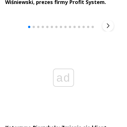
Wiśniewski, prezes firmy Profit System.
Andrzej i Marta Sterniccy
Marta i 
▶
ad