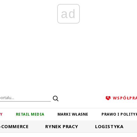
ad
WSPÓŁPR
ZY
RETAIL MEDIA
MARKI WŁASNE
PRAWO I POLITY
-COMMERCE
RYNEK PRACY
LOGISTYKA