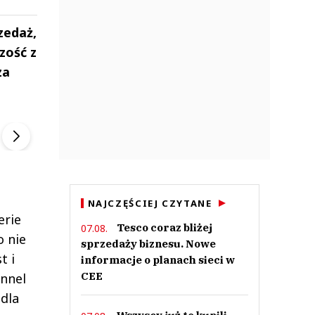
zedaż,
zość z
za
ek
Szefem być Sezon 2
Marcin Przybysz
▶
▶
NAJCZĘŚCIEJ CZYTANE
erie
Tesco coraz bliżej
07.08.
 nie
sprzedaży biznesu. Nowe
t i
informacje o planach sieci w
CEE
annel
 dla