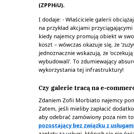
(ZPPHiU).
I dodaje: - Właściciele galerii obci
na przykład akcjami przyciągającymi
kiedy najemcy promują obiekt w swoi
koszt – wówczas okazuje się, że ‘zu
jednoznacznie wskazują, że ‘oczekują
wybudowali’. To zdumiewający absurd
wykorzystania tej infrastruktury!
Czy galerie tracą na e-commer
Zdaniem Zofii Morbiato najemcy pono
Zatem, jeśli mieliby zapłacić dodatk
aby odebrać zamówiony poza nim tow
pozostający bez związku z usługami
zapłaty za usługi, których się nie świ