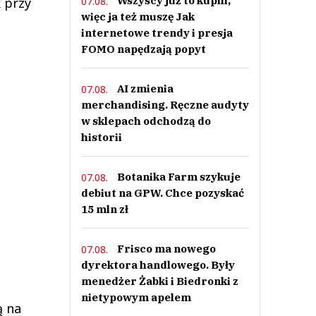
Wszyscy już to kupili,
07.08.
 przy
więc ja też muszę Jak
internetowe trendy i presja
FOMO napędzają popyt
AI zmienia
07.08.
merchandising. Ręczne audyty
w sklepach odchodzą do
historii
Botanika Farm szykuje
07.08.
debiut na GPW. Chce pozyskać
15 mln zł
Frisco ma nowego
07.08.
dyrektora handlowego. Były
menedżer Żabki i Biedronki z
nietypowym apelem
ą na