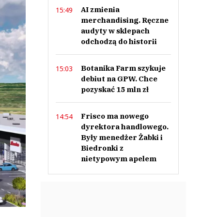
AI zmienia
15:49
merchandising. Ręczne
audyty w sklepach
odchodzą do historii
Botanika Farm szykuje
15:03
debiut na GPW. Chce
pozyskać 15 mln zł
Frisco ma nowego
14:54
dyrektora handlowego.
Były menedżer Żabki i
Biedronki z
nietypowym apelem