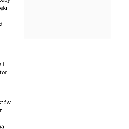
ęki
m
ż
 i
tor
nktów
t.
na