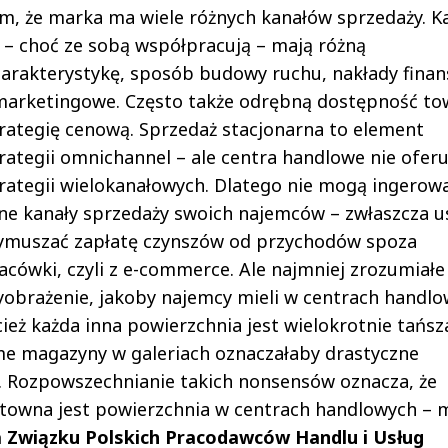
m, że marka ma wiele różnych kanałów sprzedaży. K
 – choć ze sobą współpracują – mają różną
arakterystykę, sposób budowy ruchu, nakłady fina
marketingowe. Często także odrębną dostępność to
rategię cenową. Sprzedaż stacjonarna to element
rategii omnichannel – ale centra handlowe nie oferu
rategii wielokanałowych. Dlatego nie mogą ingerow
ne kanały sprzedaży swoich najemców – zwłaszcza us
ymuszać zapłatę czynszów od przychodów spoza
acówki, czyli z e-commerce. Ale najmniej zrozumiałe 
obrażenie, jakoby najemcy mieli w centrach handl
ież każda inna powierzchnia jest wielokrotnie tańsz
e magazyny w galeriach oznaczałaby drastyczne
. Rozpowszechnianie takich nonsensów oznacza, że
sztowna jest powierzchnia w centrach handlowych – 
a Związku Polskich Pracodawców Handlu i Usług