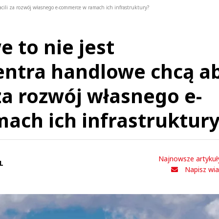
cili za rozwój własnego e-commerce w ramach ich infrastruktury?
 to nie jest
entra handlowe chcą a
za rozwój własnego e-
ach ich infrastruktur
Najnowsze artykuł
L
Napisz wi