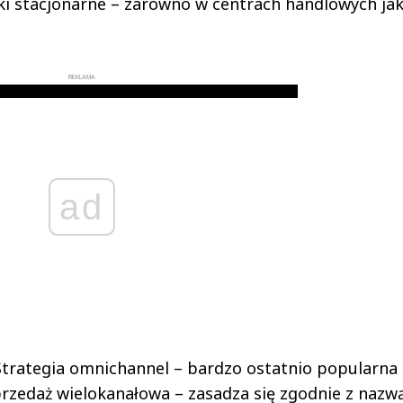
i stacjonarne – zarówno w centrach handlowych jak
REKLAMA
ad
Strategia omnichannel – bardzo ostatnio popularna
rzedaż wielokanałowa – zasadza się zgodnie z nazw