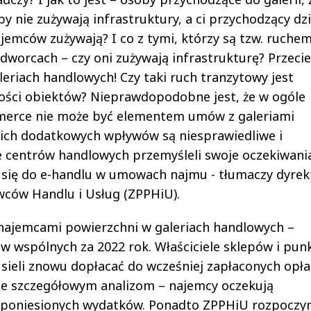
y nie zużywają infrastruktury, a ci przychodzący dzi
emców zużywają? I co z tymi, którzy są tzw. ruche
dworcach – czy oni zużywają infrastrukturę? Przecie
leriach handlowych! Czy taki ruch tranzytowy jest
ności obiektów? Nieprawdopodobne jest, że w ogóle
mmerce nie może być elementem umów z galeriami
ich dodatkowych wpływów są niesprawiedliwe i
le centrów handlowych przemyśleli swoje oczekiwania
 się do e-handlu w umowach najmu - tłumaczy dyrek
wców Handlu i Usług (ZPPHiU).
najemcami powierzchni w galeriach handlowych –
ów wspólnych za 2022 rok. Właściciele sklepów i pu
sieli znowu dopłacać do wcześniej zapłaconych opła
e szczegółowym analizom – najemcy oczekują
poniesionych wydatków. Ponadto ZPPHiU rozpoczy