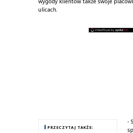
wygody klientów także swoje placówk
ulicach.
- 
PRZECZYTAJ TAKŻE:
sp