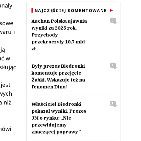
anały
NAJCZĘŚCIEJ KOMENTOWANE
Auchan Polska ujawnia
5
nsowe
wyniki za 2025 rok.
waru i
Przychody
przekroczyły 10,7 mld
ją
zł
ać w
Były prezes Biedronki
4
iłując
komentuje przejęcie
Żabki. Wskazuje też na
jest
fenomen Dino!
owych
a niż
Właściciel Biedronki
3
pokazał wyniki. Prezes
JM o rynku: „Nie
przewidujemy
mówi
znaczącej poprawy”