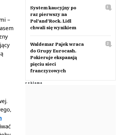
System kaucyjny po
3
raz pierwszy na
mi –
Pol‘and‘Rock. Lidl
zasem
chwali się wynikiem
zny
jący
Waldemar Pajek wraca
2
do Grupy Eurocash.
rą
Pokieruje ekspansją
pięciu sieci
franczyzowych
ej.
wego,
h
kiwać
 żeby