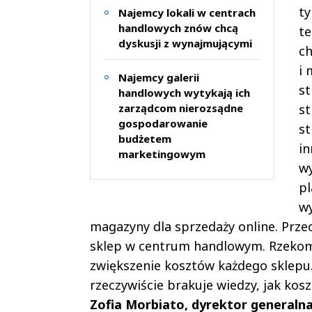
ty
Najemcy lokali w centrach
handlowych znów chcą
te
dyskusji z wynajmującymi
ch
i 
Najemcy galerii
st
handlowych wytykają ich
zarządcom nierozsądne
st
gospodarowanie
st
budżetem
in
marketingowym
w
pl
wy
magazyny dla sprzedaży online. Przec
sklep w centrum handlowym. Rzekom
zwiększenie kosztów każdego sklepu
rzeczywiście brakuje wiedzy, jak ko
Zofia Morbiato, dyrektor generaln