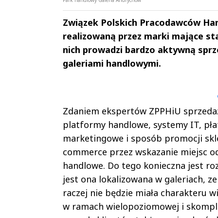
Związek Polskich Pracodawców Hand
realizowaną przez marki mające st
nich prowadzi bardzo aktywną sprz
galeriami handlowymi.
Andrzej i Marta
Marta i An
Sterniccy
Sterniccy
▶
▶
Zdaniem ekspertów ZPPHiU sprzedaż
platformy handlowe, systemy IT, płat
marketingowe i sposób promocji skle
commerce przez wskazanie miejsc od
handlowe. Do tego konieczna jest r
jest ona lokalizowana w galeriach, ze
raczej nie będzie miała charakteru 
w ramach wielopoziomowej i skompliko