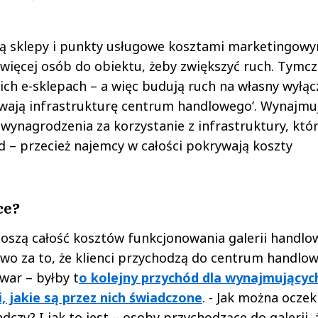
ążają sklepy i punkty usługowe kosztami marketingowy
 więcej osób do obiektu, żeby zwiększyć ruch. Tymc
ch e-sklepach – a więc budują ruch na własny wyłąc
żywają infrastrukturę centrum handlowego’. Wynajmu
 wynagrodzenia za korzystanie z infrastruktury, któ
 – przecież najemcy w całości pokrywają koszty
ce?
szą całość kosztów funkcjonowania galerii handlow
owo za to, że klienci przychodzą do centrum handlo
ar – byłby t
o kolejny przychód dla wynajmującyc
, jakie są przez nich świadczone
. - Jak można ocze
adczy? I jak to jest – osoby przychodzące do galerii,