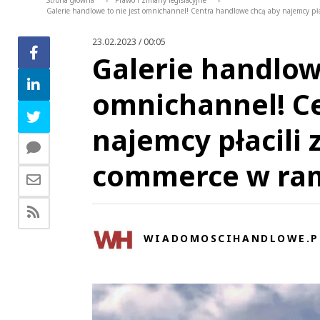
Strona główna
Prawo i zmiany legislacyjne
>
>
Galerie handlowe to nie jest omnichannel! Centra handlowe chcą aby najemcy pła
23.02.2023 / 00:05
Galerie handlowe
omnichannel! C
najemcy płacili 
commerce w ram
WIADOMOSCIHANDLOWE.P