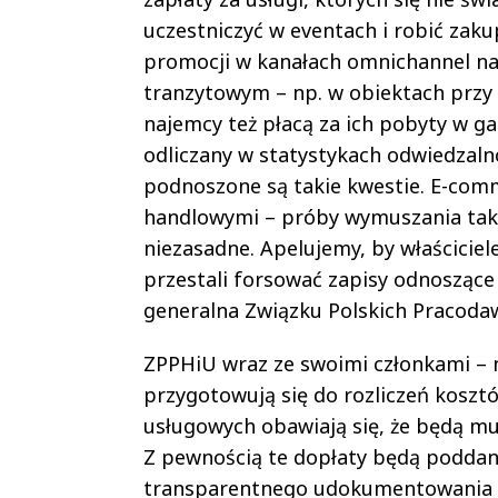
uczestniczyć w eventach i robić zakup
promocji w kanałach omnichannel naj
tranzytowym – np. w obiektach przy 
najemcy też płacą za ich pobyty w ga
odliczany w statystykach odwiedzal
podnoszone są takie kwestie. E-co
handlowymi – próby wymuszania tak
niezasadne. Apelujemy, by właścicie
przestali forsować zapisy odnoszące
generalna Związku Polskich Pracoda
ZPPHiU wraz ze swoimi członkami – 
przygotowują się do rozliczeń koszt
usługowych obawiają się, że będą mu
Z pewnością te dopłaty będą poddan
transparentnego udokumentowania 