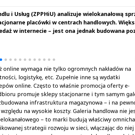
lu i Usług (ZPPHiU) analizuje wielokanałową spr
acjonarne placówki w centrach handlowych. Więks
edaż w internecie – jest ona jednak budowana po
drzej
Michał Stężalski
FineDiningWe
▶
▶
 online wymaga nie tylko ogromnych nakładów na
ności, logistykę, etc. Zupełnie inne są wydatki
pów online. Często to właśnie promocja oferty e-
bioru promuje sklepy stacjonarne i tym samym gal
ozbudowana infrastruktura magazynowa – i na pewno
 względu na wysokie koszty. Galeria handlowa nie jes
wielokanałowego – to marki budują właściwy omnich
wanej strategii rozwoju w sieci, włączając do niej