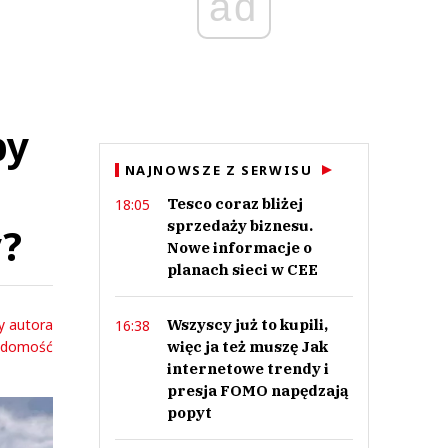
ad
by
NAJNOWSZE Z SERWISU
Tesco coraz bliżej
18:05
sprzedaży biznesu.
y?
Nowe informacje o
planach sieci w CEE
y autora
Wszyscy już to kupili,
16:38
adomość
więc ja też muszę Jak
internetowe trendy i
presja FOMO napędzają
popyt