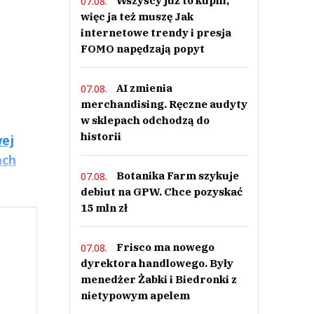
Wszyscy już to kupili,
07.08.
więc ja też muszę Jak
internetowe trendy i presja
FOMO napędzają popyt
AI zmienia
07.08.
merchandising. Ręczne audyty
w sklepach odchodzą do
historii
ej
ach
Botanika Farm szykuje
07.08.
debiut na GPW. Chce pozyskać
15 mln zł
Frisco ma nowego
07.08.
dyrektora handlowego. Były
menedżer Żabki i Biedronki z
nietypowym apelem