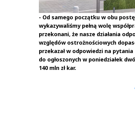
- Od samego początku w obu postę
wykazywaliśmy pełną wolę współpr
przekonani, że nasze działania od
względów ostrożnościowych dopaso
przekazał w odpowiedzi na pytania
do ogłoszonych w poniedziałek dwóc
140 mln zł kar.
Andrzej i Marta
Marta i An
Sterniccy
Sterniccy
▶
▶