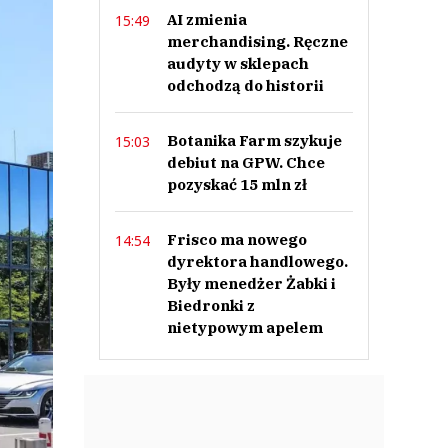
AI zmienia
15:49
merchandising. Ręczne
audyty w sklepach
odchodzą do historii
Botanika Farm szykuje
15:03
debiut na GPW. Chce
pozyskać 15 mln zł
Frisco ma nowego
14:54
dyrektora handlowego.
Były menedżer Żabki i
Biedronki z
nietypowym apelem