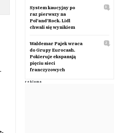
System kaucyjny po
3
raz pierwszy na
Pol‘and‘Rock. Lidl
chwali się wynikiem
Waldemar Pajek wraca
2
do Grupy Eurocash.
Pokieruje ekspansją
pięciu sieci
.
franczyzowych
e-