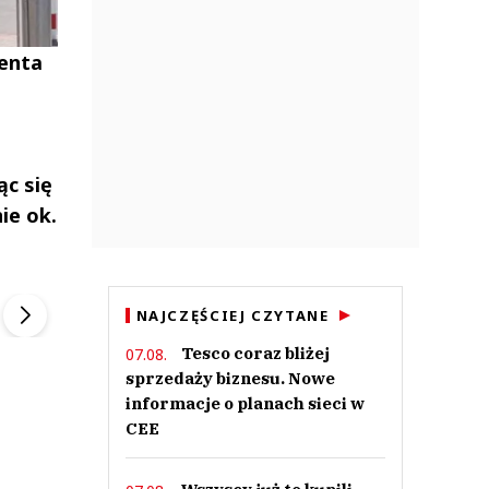
enta
ąc się
ie ok.
ek
Szefem być Sezon 2
Marcin Przybysz
▶
▶
NAJCZĘŚCIEJ CZYTANE
Tesco coraz bliżej
07.08.
sprzedaży biznesu. Nowe
informacje o planach sieci w
CEE