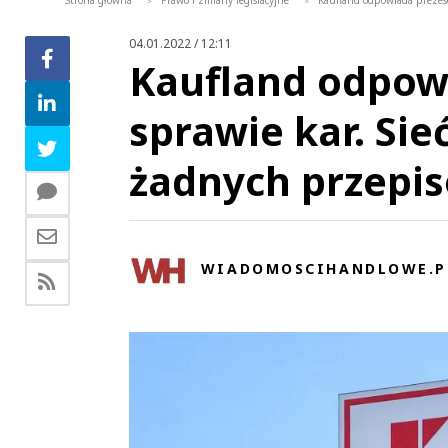
Strona główna
Prawo i zmiany legislacyjne
Kaufland odpowiada prezeso
>
>
04.01.2022 / 12:11
Kaufland odpow
sprawie kar. Sie
żadnych przepi
WIADOMOSCIHANDLOWE.P