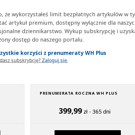
 to, że wykorzystałeś limit bezpłatnych artykułów w t
tać artykuł premium, dostępny wyłącznie dla naszy
jonalne dziennikarstwo. Wykup subskrypcję i uzysk
zony dostęp do naszego portalu.
wszystkie korzyści z prenumeraty WH Plus
dasz subskrybcję?
Zaloguj się.
PRENUMERATA ROCZNA WH PLUS
399,99
zł - 365 dni