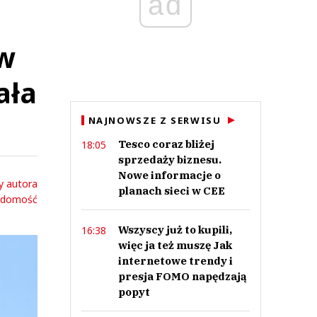
ad
 w
ała
NAJNOWSZE Z SERWISU
Tesco coraz bliżej
18:05
sprzedaży biznesu.
Nowe informacje o
y autora
planach sieci w CEE
adomość
Wszyscy już to kupili,
16:38
więc ja też muszę Jak
internetowe trendy i
presja FOMO napędzają
popyt