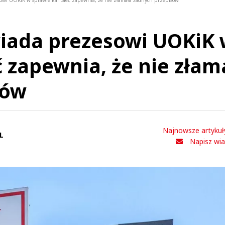
wi UOKiK w sprawie kar. Sieć zapewnia, że nie złamała żadnych przepisów
iada prezesowi UOKiK
ć zapewnia, że nie złam
sów
Najnowsze artykuł
L
Napisz wi