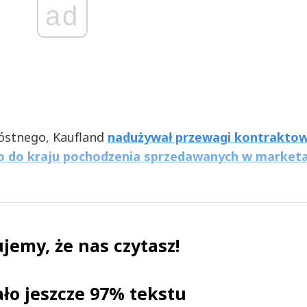
ad
óstnego, Kaufland
nadużywał przewagi kontraktow
co do kraju pochodzenia sprzedawanych w market
jemy, że nas czytasz!
ało jeszcze 97% tekstu