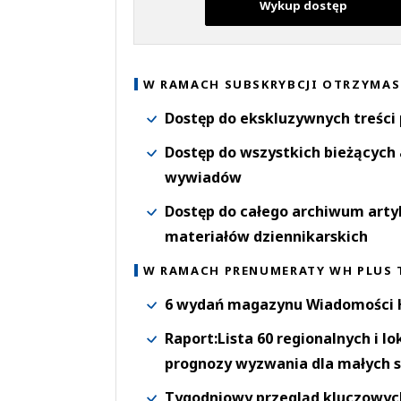
Wykup dostęp
W RAMACH SUBSKRYBCJI OTRZYMAS
Dostęp do ekskluzywnych treści
Dostęp do wszystkich bieżących 
wywiadów
Dostęp do całego archiwum arty
materiałów dziennikarskich
W RAMACH PRENUMERATY WH PLUS 
6 wydań magazynu Wiadomości H
Raport:Lista 60 regionalnych i l
prognozy wyzwania dla małych s
Tygodniowy przegląd kluczowych 