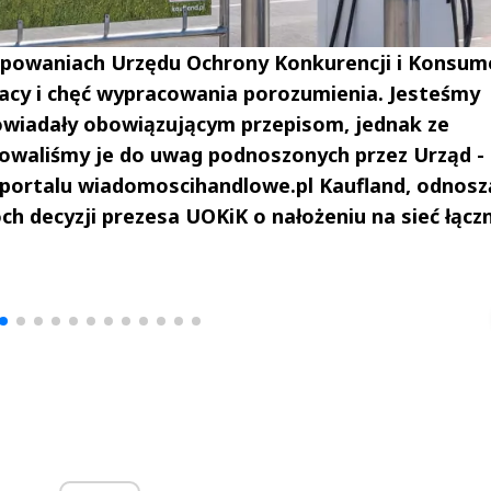
powaniach Urzędu Ochrony Konkurencji i Konsum
acy i chęć wypracowania porozumienia. Jesteśmy
powiadały obowiązującym przepisom, jednak ze
waliśmy je do uwag podnoszonych przez Urząd -
 portalu wiadomoscihandlowe.pl Kaufland, odnosz
h decyzji prezesa UOKiK o nałożeniu na sieć łączn
drzej
Michał Stężalski
FineDiningWe
▶
▶