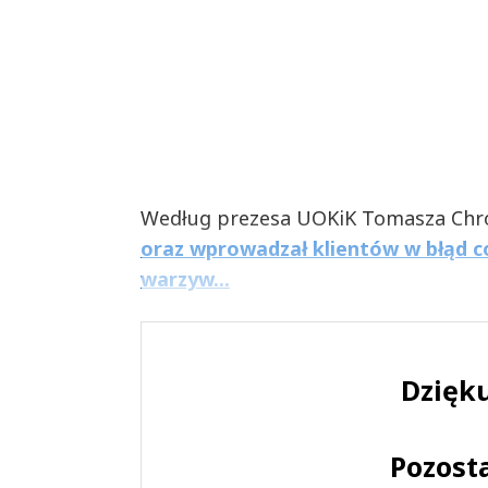
Według prezesa UOKiK Tomasza Chr
oraz wprowadzał klientów w błąd 
warzyw...
Dzięku
Pozost