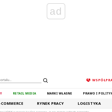
ad
WSPÓŁPR
ZY
RETAIL MEDIA
MARKI WŁASNE
PRAWO I POLITY
-COMMERCE
RYNEK PRACY
LOGISTYKA