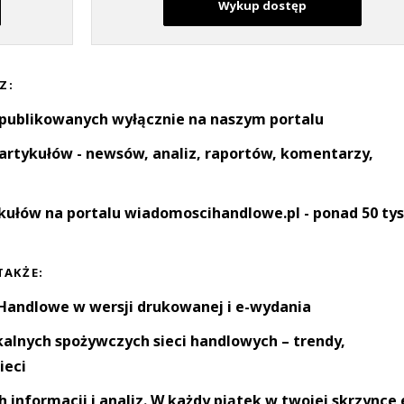
Wykup dostęp
Z:
 publikowanych wyłącznie na naszym portalu
artykułów - newsów, analiz, raportów, komentarzy,
kułów na portalu wiadomoscihandlowe.pl - ponad 50 tys
TAKŻE:
andlowe w wersji drukowanej i e-wydania
okalnych spożywczych sieci handlowych – trendy,
ieci
informacji i analiz. W każdy piątek w twojej skrzynce 