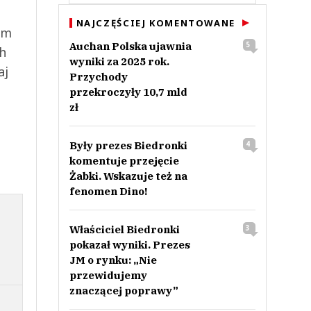
NAJCZĘŚCIEJ KOMENTOWANE
ym
Auchan Polska ujawnia
5
ch
wyniki za 2025 rok.
aj
Przychody
przekroczyły 10,7 mld
zł
Były prezes Biedronki
4
komentuje przejęcie
Żabki. Wskazuje też na
fenomen Dino!
Właściciel Biedronki
3
pokazał wyniki. Prezes
JM o rynku: „Nie
przewidujemy
znaczącej poprawy”