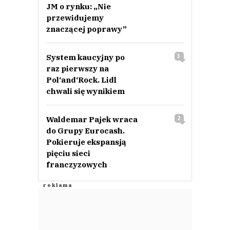
JM o rynku: „Nie
przewidujemy
znaczącej poprawy”
System kaucyjny po
3
raz pierwszy na
Pol‘and‘Rock. Lidl
chwali się wynikiem
Waldemar Pajek wraca
2
do Grupy Eurocash.
Pokieruje ekspansją
pięciu sieci
franczyzowych