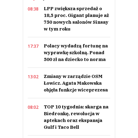
Prześlij komentarz
LPP zwiększa sprzedaż o
08:38
18,5 proc. Gigant planuje aż
750 nowych salonów Sinsay
w tym roku
Polacy wydadzą fortunę na
17:37
wyprawkę szkolną. Ponad
500 zł na dziecko to norma
Zmiany w zarządzie OSM
13:02
Łowicz. Agata Makowska
objęła funkcje wiceprezesa
TOP 10 tygodnia: skarga na
08:02
Biedronkę, rewolucja w
aptekach oraz ekspansja
Gulf i Taco Bell