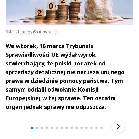
Podatek handlowy (Shutterstock.pl)
We wtorek, 16 marca Trybunału
Sprawiedliwości UE wydał wyrok
stwierdzający, że polski podatek od
sprzedaży detalicznej nie narusza unijnego
prawa w dziedzinie pomocy państwa. Tym
samym oddalił odwołanie Komisji
Europejskiej w tej sprawie. Ten ostatni
organ jednak sprawy nie odpuszcza.
Andrzej i Marta Sterniccy
Marta i 
▶