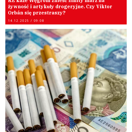
KE każe Węgrom znieść limity marż na
żywność i artykuły drogeryjne. Czy Viktor
Orbán się przestraszy?
14.12.2025 / 09:08