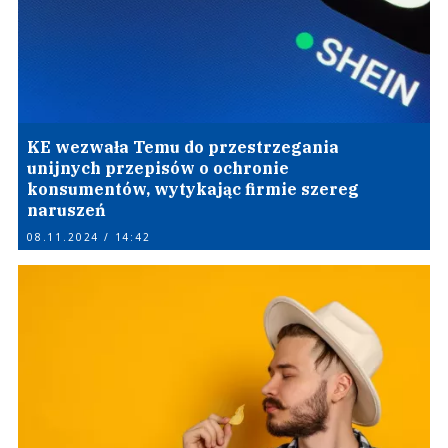
KE wezwała Temu do przestrzegania
unijnych przepisów o ochronie
konsumentów, wytykając firmie szereg
naruszeń
08.11.2024 / 14:42