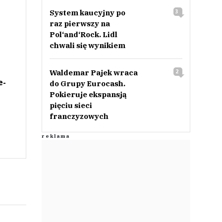
System kaucyjny po
3
raz pierwszy na
Pol‘and‘Rock. Lidl
chwali się wynikiem
Waldemar Pajek wraca
2
e-
do Grupy Eurocash.
Pokieruje ekspansją
pięciu sieci
franczyzowych