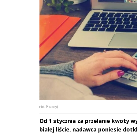
(fot. Pixabay)
Od 1 stycznia za przelanie kwoty wy
białej liście, nadawca poniesie dotk
Andrzej i Marta
Marta i An
Sterniccy
Sterniccy