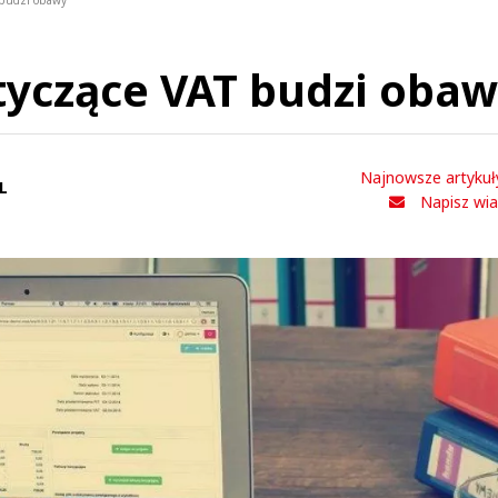
 budzi obawy
yczące VAT budzi oba
Najnowsze artykuł
L
Napisz wi