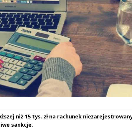
ższej niż 15 tys. zł na rachunek niezarejestrowan
liwe sankcje.
drzej
Michał Stężalski
FineDiningWe