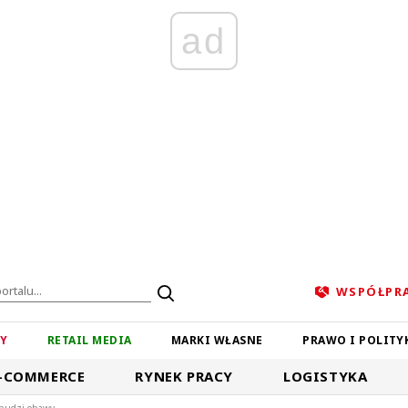
ad
WSPÓŁPR
ZY
RETAIL MEDIA
MARKI WŁASNE
PRAWO I POLITY
-COMMERCE
RYNEK PRACY
LOGISTYKA