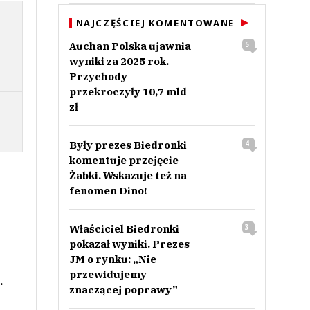
NAJCZĘŚCIEJ KOMENTOWANE
Auchan Polska ujawnia
5
wyniki za 2025 rok.
Przychody
przekroczyły 10,7 mld
zł
Były prezes Biedronki
4
komentuje przejęcie
Żabki. Wskazuje też na
fenomen Dino!
Właściciel Biedronki
3
pokazał wyniki. Prezes
JM o rynku: „Nie
przewidujemy
.
znaczącej poprawy”