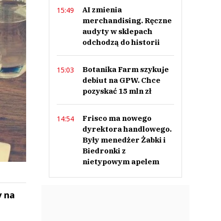
AI zmienia
15:49
merchandising. Ręczne
audyty w sklepach
odchodzą do historii
Botanika Farm szykuje
15:03
debiut na GPW. Chce
pozyskać 15 mln zł
Frisco ma nowego
14:54
dyrektora handlowego.
Były menedżer Żabki i
Biedronki z
nietypowym apelem
y na
ek
Szefem być Sezon 2
Marcin Przybysz