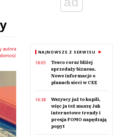
ad
wy
y autora
NAJNOWSZE Z SERWISU
adomość
Tesco coraz bliżej
18:05
sprzedaży biznesu.
Nowe informacje o
planach sieci w CEE
Wszyscy już to kupili,
16:38
więc ja też muszę Jak
internetowe trendy i
presja FOMO napędzają
popyt