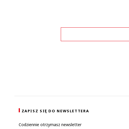
This commen
sektor MŚP owszem potrzebuje pomocy w radzeniu sobie z 
ZAPISZ SIĘ DO NEWSLETTERA
Codziennie otrzymasz newsletter