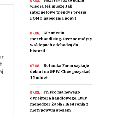
Wszyscy już to kupili,
07.08.
więc ja też muszę Jak
internetowe trendy i presja
FOMO napędzają popyt
AI zmienia
07.08.
merchandising. Ręczne audyty
w sklepach odchodzą do
historii
ym
ch
Botanika Farm szykuje
07.08.
aj
debiut na GPW. Chce pozyskać
15 mln zł
Frisco ma nowego
07.08.
dyrektora handlowego. Były
menedżer Żabki i Biedronki z
nietypowym apelem