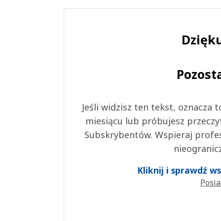
Dzięku
Pozost
Jeśli widzisz ten tekst, oznacza
miesiącu lub próbujesz przeczy
Subskrybentów. Wspieraj profes
nieogranic
Kliknij i sprawdź 
Posia