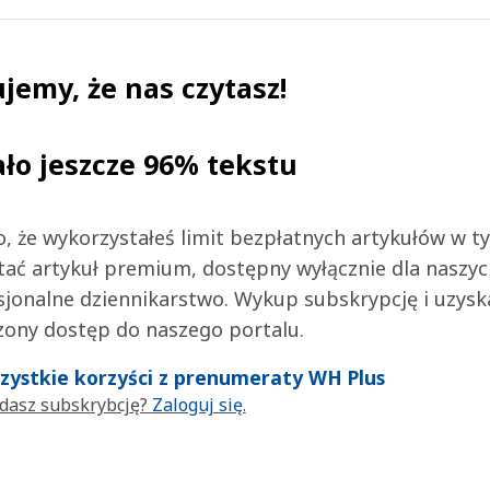
jemy, że nas czytasz!
ało jeszcze 96% tekstu
 to, że wykorzystałeś limit bezpłatnych artykułów w t
tać artykuł premium, dostępny wyłącznie dla naszy
jonalne dziennikarstwo. Wykup subskrypcję i uzysk
zony dostęp do naszego portalu.
wszystkie korzyści z prenumeraty WH Plus
dasz subskrybcję?
Zaloguj się.