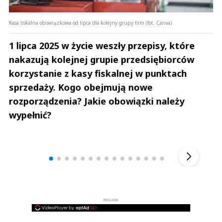
Kasa fiskalna obowiązkowa od lipca dla kolejny grupy firm (fot. Canva)
1 lipca 2025 w życie weszły przepisy, które
nakazują kolejnej grupie przedsiębiorców
korzystanie z kasy fiskalnej w punktach
sprzedaży. Kogo obejmują nowe
rozporządzenia? Jakie obowiązki należy
wypełnić?
Andrzej i Marta Sterniccy
Marta i 
▶
REKLAMA