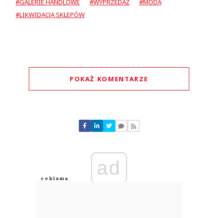
#GALERIE HANDLOWE
#WYPRZEDAŻ
#MODA
#LIKWIDACJA SKLEPÓW
POKAŻ KOMENTARZE
Komentarze (
0
)
Nie znaleziono komentarzy
Zostaw swoje komentarze
Imię (Wymagane)
ad
Anuluj
Prześlij komentarz