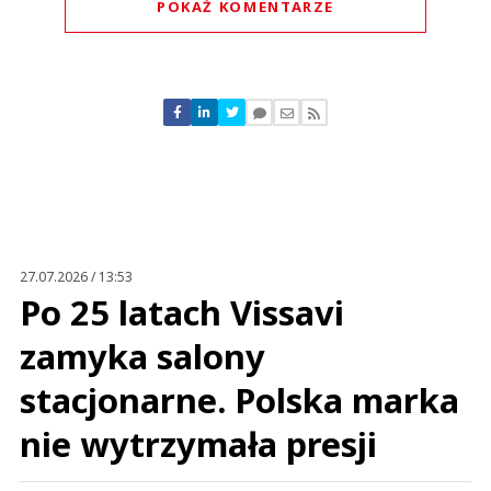
POKAŻ KOMENTARZE
Komentarze (
0
)
Nie znaleziono komentarzy
Zostaw swoje komentarze
Imię (Wymagane)
Anuluj
Prześlij komentarz
27.07.2026 / 13:53
Po 25 latach Vissavi
zamyka salony
stacjonarne. Polska marka
nie wytrzymała presji