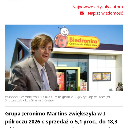
Najnowsze artykuły autora
Napisz wiadomość
Właściciel Biedronki tracił 3,7 mld euro na giełdzie. Ciąży sytuacja w Polsce (fot.
Shutterstock + Luis Silveira E Castro)
Grupa Jeronimo Martins zwiększyła w I
półroczu 2026 r. sprzedaż o 5,1 proc., do 18,3