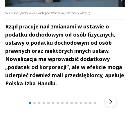
Sklep spożywczy w Ząbkach pod Warszawą (materiały własne)
Rząd pracuje nad zmianami w ustawie o
podatku dochodowym od osób fizycznych,
ustawy o podatku dochodowym od osób
prawnych oraz niektórych innych ustaw.
Nowelizacja ma wprowadzić dodatkowy
„podatek od korporacji”, ale w efekcie mogą
ucierpieć również mali przedsiębiorcy, apeluje
Polska Izba Handlu.
Andrzej i Marta Sterniccy
Marta i 
▶