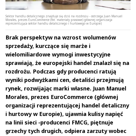
Sektor handlu detalicznego znajduje się dziś na rozdrożu - ostrzega Juan Manuel
Morales, prezes EuroCommerce (fot. materiały prasowe) głównej organizacja
reprezentująca sektor handlu detalicznego i hurtowego w Europie)
Brak perspektyw na wzrost wolumenów
sprzedaży, kurczące się marże i
wielomiliardowe wymogi inwestycyjne
sprawiają, że europejski handel znalazł się na
rozdrożu. Podczas gdy producenci ratują
wyniki podwyżkami cen, detaliści przejmują
rynek, rozwijając marki własne. Juan Manuel
Morales, prezes EuroCommerce (głównej
organizacji reprezentującej handel detaliczny
i hurtowy w Europie), ujawnia kulisy napięć
na linii sieci -producenci FMCG, piętnuje
grzechy tych drugich, odpiera zarzuty wobec