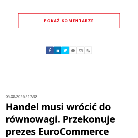
POKAŻ KOMENTARZE
Komentarze (
0
)
Nie znaleziono komentarzy
Zostaw swoje komentarze
Imię (Wymagane)
Anuluj
Prześlij komentarz
05.08.2026 / 17:38
Handel musi wrócić do
równowagi. Przekonuje
prezes EuroCommerce