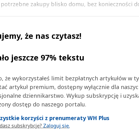
 potrzebne zakupy blisko domu, bez konieczności doj
jemy, że nas czytasz!
ało jeszcze 97% tekstu
 to, że wykorzystałeś limit bezpłatnych artykułów w t
tać artykuł premium, dostępny wyłącznie dla naszy
jonalne dziennikarstwo. Wykup subskrypcję i uzysk
zony dostęp do naszego portalu.
wszystkie korzyści z prenumeraty WH Plus
dasz subskrybcję?
Zaloguj się.