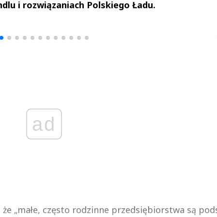
dlu i rozwiązaniach Polskiego Ładu.
drzej
Michał Stężalski
FineDiningWe
▶
▶
ad
 że „małe, często rodzinne przedsiębiorstwa są po