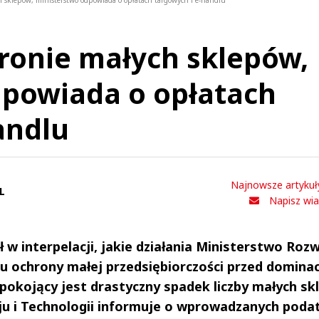
ch sklepów, ministerstwo odpowiada o opłatach targowych i e-handlu
bronie małych sklepów,
dpowiada o opłatach
andlu
Najnowsze artykuł
L
Napisz wi
 w interpelacji, jakie działania Ministerstwo Rozw
lu ochrony małej przedsiębiorczości przed domina
epokojący jest drastyczny spadek liczby małych sk
u i Technologii informuje o wprowadzanych poda