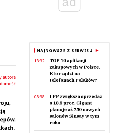
ad
NAJNOWSZE Z SERWISU
TOP 10 aplikacji
13:32
zakupowych w Polsce.
Kto rządzi na
y autora
telefonach Polaków?
adomość
LPP zwiększa sprzedaż
08:38
oju,
o 18,5 proc. Gigant
planuje aż 750 nowych
cją
salonów Sinsay w tym
lepów.
roku
tkach,