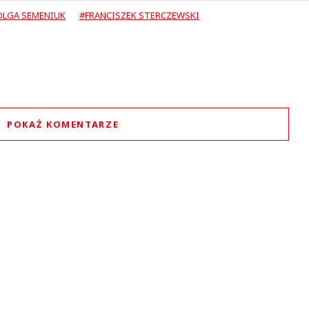
OLGA SEMENIUK
#FRANCISZEK STERCZEWSKI
POKAŻ KOMENTARZE
Komentarze (
0
)
Nie znaleziono komentarzy
staw swoje komentarze
Imię (Wymagane)
Anuluj
Prześlij komentarz