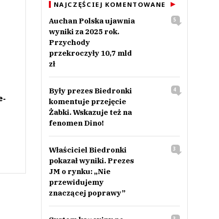
NAJCZĘŚCIEJ KOMENTOWANE
Auchan Polska ujawnia
5
wyniki za 2025 rok.
Przychody
przekroczyły 10,7 mld
zł
Były prezes Biedronki
4
e-
komentuje przejęcie
Żabki. Wskazuje też na
fenomen Dino!
Właściciel Biedronki
3
pokazał wyniki. Prezes
JM o rynku: „Nie
przewidujemy
znaczącej poprawy”
3