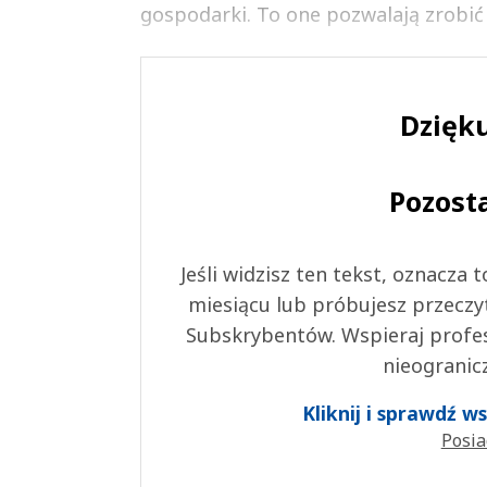
gospodarki. To one pozwalają zrobić
Dzięku
Pozost
Jeśli widzisz ten tekst, oznacza
miesiącu lub próbujesz przeczy
Subskrybentów. Wspieraj profes
nieogranic
Kliknij i sprawdź 
Posia