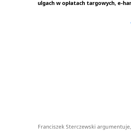
ulgach w opłatach targowych, e-han
Andrzej i Marta
Marta i An
Sterniccy
Sterniccy
▶
▶
Franciszek Sterczewski argumentuje,