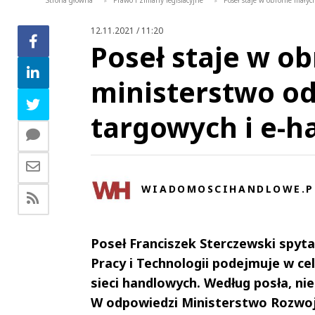
Strona główna
Prawo i zmiany legislacyjne
Poseł staje w obronie mały
>
>
12.11.2021 / 11:20
Poseł staje w o
ministerstwo o
targowych i e-h
WIADOMOSCIHANDLOWE.P
Poseł Franciszek Sterczewski spytał
Pracy i Technologii podejmuje w ce
sieci handlowych. Według posła, ni
W odpowiedzi Ministerstwo Rozwoj