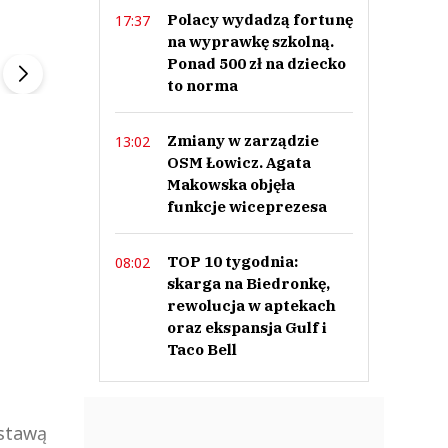
Polacy wydadzą fortunę
17:37
ek
Szefem być Sezon 2
Marcin Przybysz
na wyprawkę szkolną.
▶
▶
Ponad 500 zł na dziecko
to norma
Zmiany w zarządzie
13:02
OSM Łowicz. Agata
Makowska objęła
funkcje wiceprezesa
TOP 10 tygodnia:
08:02
skarga na Biedronkę,
rewolucja w aptekach
oraz ekspansja Gulf i
Taco Bell
dstawą