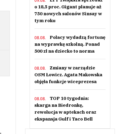
09.08.
o 18,5 proc. Gigant planuje aż
750 nowych salonów Sinsay w
tym roku
Polacy wydadzą fortunę
08.08.
na wyprawkę szkolną. Ponad
500 zł na dziecko to norma
Zmiany w zarządzie
08.08.
OSM Łowicz. Agata Makowska
objęła funkcje wiceprezesa
TOP 10 tygodnia:
08.08.
skarga na Biedronkę,
rewolucja w aptekach oraz
ekspansja Gulf i Taco Bell
.