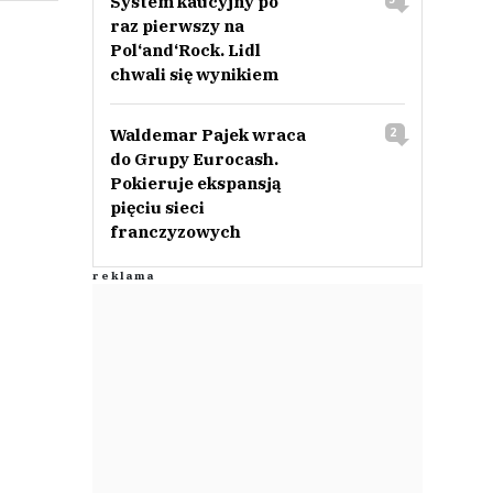
System kaucyjny po
raz pierwszy na
Pol‘and‘Rock. Lidl
chwali się wynikiem
Waldemar Pajek wraca
2
do Grupy Eurocash.
Pokieruje ekspansją
pięciu sieci
franczyzowych