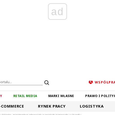
ad
WSPÓŁPR
ZY
RETAIL MEDIA
MARKI WŁASNE
PRAWO I POLITY
-COMMERCE
RYNEK PRACY
LOGISTYKA