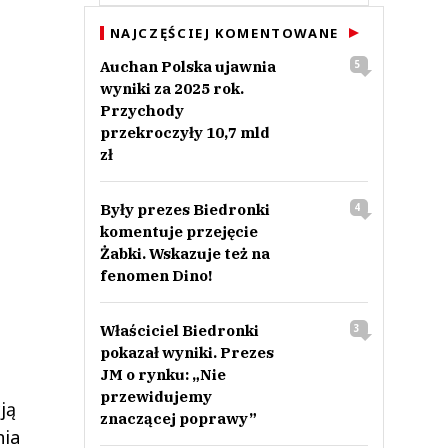
NAJCZĘŚCIEJ KOMENTOWANE
Auchan Polska ujawnia
5
wyniki za 2025 rok.
Przychody
przekroczyły 10,7 mld
zł
Były prezes Biedronki
4
komentuje przejęcie
Żabki. Wskazuje też na
fenomen Dino!
Właściciel Biedronki
3
pokazał wyniki. Prezes
JM o rynku: „Nie
przewidujemy
ją
znaczącej poprawy”
nia