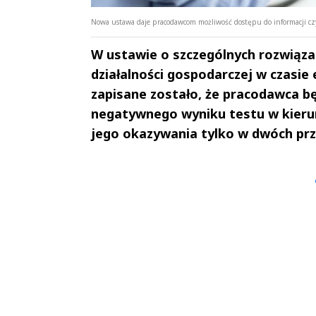
Nowa ustawa daje pracodawcom możliwość dostępu do informacji czy
W ustawie o szczególnych rozwiąz
działalności gospodarczej w czasie
zapisane zostało, że pracodawca b
negatywnego wyniku testu w kieru
jego okazywania tylko w dwóch prz
Andrzej i Marta
Marta i An
Sterniccy
Sterniccy
▶
▶