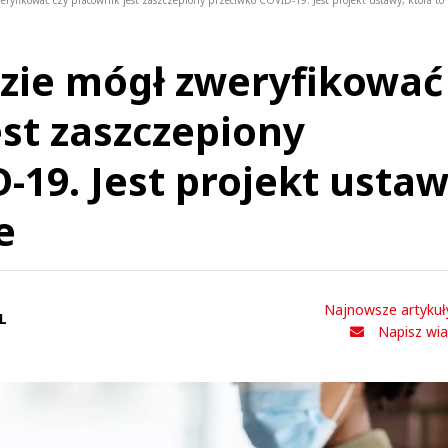
ryfikować czy pracownik jest zaszczepiony przeciwko COVID-19. Jest projekt ustawy, która to 
zie mógł zweryfikować
est zaszczepiony
-19. Jest projekt ustaw
e
Najnowsze artykuł
L
Napisz wi