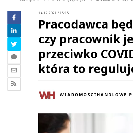
Strona główna
Prawo i zmiany legislacyjne
Pracodawca będzie mógł zwe
>
>
14.12.2021 / 15:15
Pracodawca będ
czy pracownik j
przeciwko COVID
która to reguluj
WIADOMOSCIHANDLOWE.P