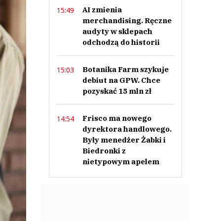
AI zmienia
15:49
merchandising. Ręczne
audyty w sklepach
odchodzą do historii
Botanika Farm szykuje
15:03
debiut na GPW. Chce
pozyskać 15 mln zł
Frisco ma nowego
14:54
dyrektora handlowego.
Były menedżer Żabki i
Biedronki z
nietypowym apelem