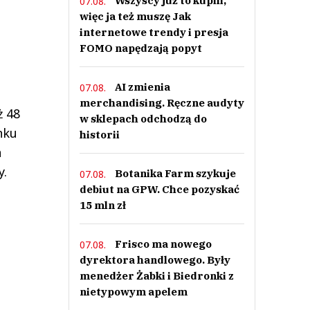
Wszyscy już to kupili,
07.08.
więc ja też muszę Jak
internetowe trendy i presja
FOMO napędzają popyt
AI zmienia
07.08.
merchandising. Ręczne audyty
ż 48
w sklepach odchodzą do
nku
historii
a
y.
Botanika Farm szykuje
07.08.
debiut na GPW. Chce pozyskać
15 mln zł
Frisco ma nowego
07.08.
dyrektora handlowego. Były
menedżer Żabki i Biedronki z
nietypowym apelem