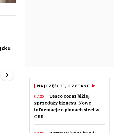
ązku
ek
Szefem być Sezon 2
Marcin Przybysz
▶
▶
NAJCZĘŚCIEJ CZYTANE
Tesco coraz bliżej
07.08.
sprzedaży biznesu. Nowe
informacje o planach sieci w
CEE