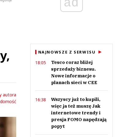
ad
reguluje
y,
NAJNOWSZE Z SERWISU
Tesco coraz bliżej
18:05
sprzedaży biznesu.
Nowe informacje o
planach sieci w CEE
y autora
Wszyscy już to kupili,
16:38
adomość
więc ja też muszę Jak
internetowe trendy i
presja FOMO napędzają
popyt