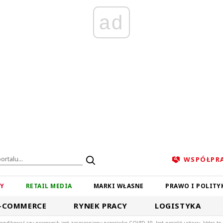
ad
WSPÓŁPR
ZY
RETAIL MEDIA
MARKI WŁASNE
PRAWO I POLITY
-COMMERCE
RYNEK PRACY
LOGISTYKA