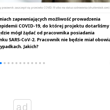
 pracownik zaszczepił się przeciwko COVID-19 albo ma status ozdrowieńca (shutterstock.com)
aniach zapewniających możliwość prowadzenia
 epidemii COVID-19, do której projektu dotarliśmy
ędzie mógł żądać od pracownika posiadania
nku SARS-CoV-2. Pracownik nie będzie miał obowi
ypadkach. Jakich?
drzej
Michał Stężalski
FineDiningWe
▶
▶
ad