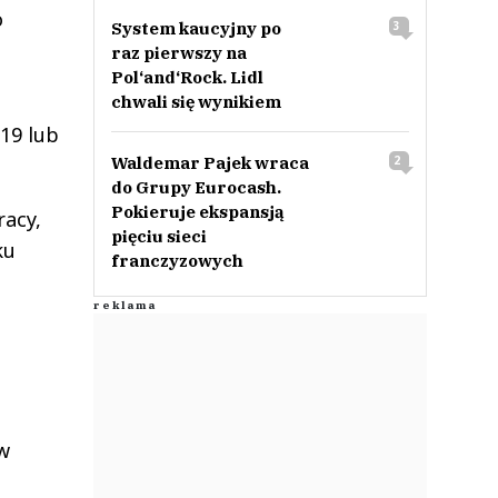
o
System kaucyjny po
3
raz pierwszy na
Pol‘and‘Rock. Lidl
chwali się wynikiem
19 lub
Waldemar Pajek wraca
2
do Grupy Eurocash.
Pokieruje ekspansją
acy,
pięciu sieci
ku
franczyzowych
w