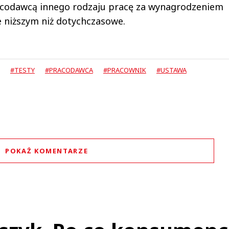
codawcą innego rodzaju pracę za wynagrodzeniem
 niższym niż dotychczasowe.
#TESTY
#PRACODAWCA
#PRACOWNIK
#USTAWA
POKAŻ KOMENTARZE
Komentarze (
1
)