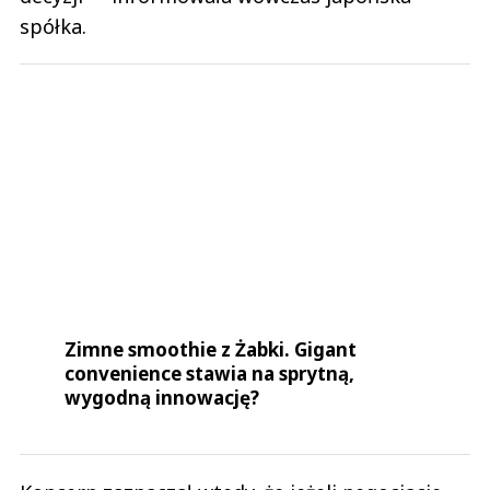
spółka.
Zimne smoothie z Żabki. Gigant
convenience stawia na sprytną,
wygodną innowację?
Koncern zaznaczał wtedy, że jeżeli negocjacje
zakończą się formalnymi ustaleniami