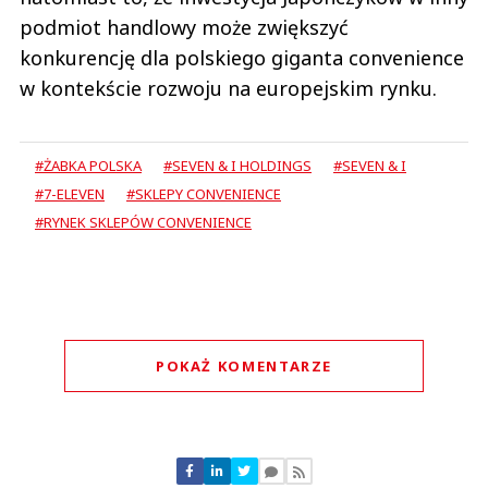
podmiot handlowy może zwiększyć
konkurencję dla polskiego giganta convenience
w kontekście rozwoju na europejskim rynku.
#ŻABKA POLSKA
#SEVEN & I HOLDINGS
#SEVEN & I
#7-ELEVEN
#SKLEPY CONVENIENCE
#RYNEK SKLEPÓW CONVENIENCE
POKAŻ KOMENTARZE
Komentarze (
0
)
Nie znaleziono komentarzy
Zostaw swoje komentarze