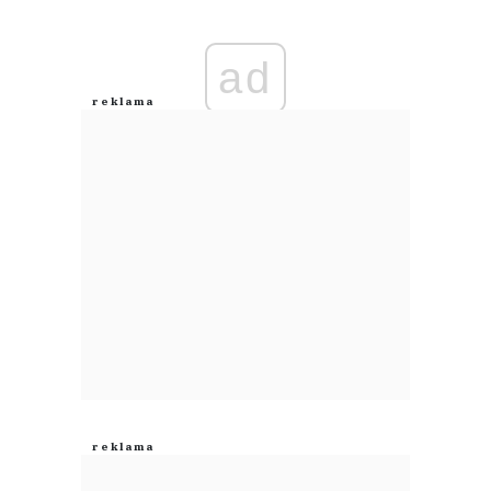
Imię (Wymagane)
ad
Anuluj
Prześlij komentarz