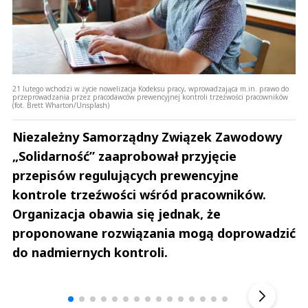
21 lutego wchodzi w życie nowelizacja Kodeksu pracy, wprowadzająca m.in. prawo do
przeprowadzania przez pracodawców prewencyjnej kontroli trzeźwości pracowników
(fot. Brett Wharton/Unsplash)
Niezależny Samorządny Związek Zawodowy
„Solidarność” zaaprobował przyjęcie
przepisów regulujących prewencyjne
kontrole trzeźwości wśród pracowników.
Organizacja obawia się jednak, że
proponowane rozwiązania mogą doprowadzić
do nadmiernych kontroli.
Andrzej i Marta Sterniccy
Marta i 
▶