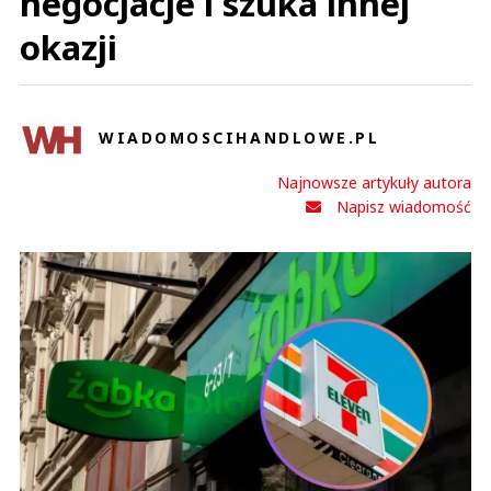
negocjacje i szuka innej
okazji
WIADOMOSCIHANDLOWE.PL
Najnowsze artykuły autora
Napisz wiadomość