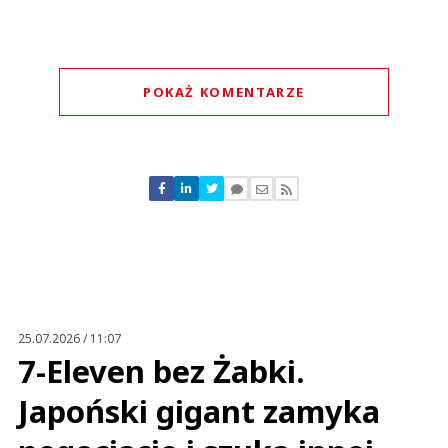
POKAŻ KOMENTARZE
Komentarze (
0
)
Nie znaleziono komentarzy
Zostaw swoje komentarze
Imię (Wymagane)
Anuluj
Prześlij komentarz
25.07.2026 / 11:07
7-Eleven bez Żabki.
Japoński gigant zamyka