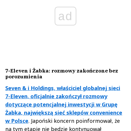
ad
7-Eleven i Żabka: rozmowy zakończone bez
porozumienia
Seven & i Holdings, właściciel globalnej sieci
7-Eleven, oficjalnie zakończył rozmowy
dotyczące potencjalnej inwestycji w Grupę
Żabka, największą sieć sklepów convenience
w Polsce
. Japoński koncern poinformował, że
na tym etapie nie będzie kontynuował