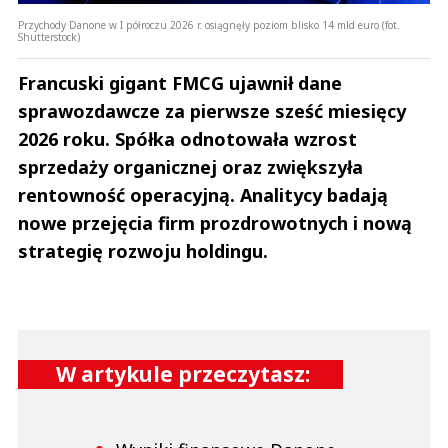
Przychody Danone w I półroczu 2026 r. osiągnęły poziom blisko 14 mld euro (fot.
Shutterstock)
Francuski gigant FMCG ujawnił dane
sprawozdawcze za pierwsze sześć miesięcy
2026 roku. Spółka odnotowała wzrost
sprzedaży organicznej oraz zwiększyła
rentowność operacyjną. Analitycy badają
nowe przejęcia firm prozdrowotnych i nową
strategię rozwoju holdingu.
W artykule przeczytasz:
Wyniki finansowe Danone