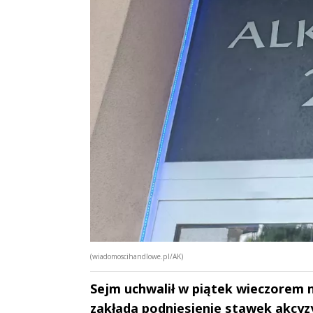
(wiadomoscihandlowe.pl/AK)
Sejm uchwalił w piątek wieczorem
zakłada podniesienie stawek akcyzy