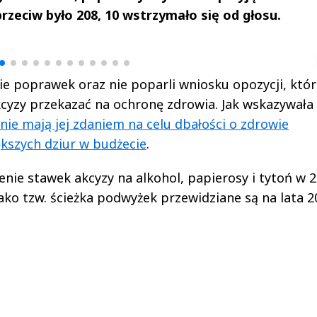
rzeciw było 208, 10 wstrzymało się od głosu.
drzej
Michał Stężalski
FineDiningWe
▶
▶
nie poprawek oraz nie poparli wniosku opozycji, któ
kcyzy przekazać na ochronę zdrowia. Jak wskazywała
nie mają jej zdaniem na celu dbałości o zdrowie
ększych dziur w budżecie
.
nie stawek akcyzy na alkohol, papierosy i tytoń w 
ako tzw. ścieżka podwyżek przewidziane są na lata 2