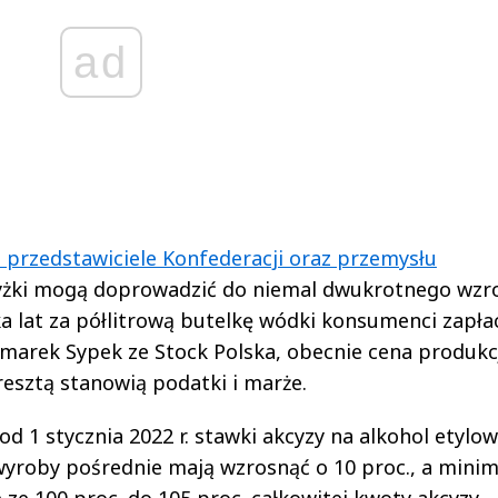
ad
 przedstawiciele Konfederacji oraz przemysłu
żki mogą doprowadzić do niemal dwukrotnego wzr
a lat za półlitrową butelkę wódki konsumenci zapła
ł marek Sypek ze Stock Polska, obecnie cena produkc
 resztą stanowią podatki i marże.
 1 stycznia 2022 r. stawki akcyzy na alkohol etylow
wyroby pośrednie mają wzrosnąć o 10 proc., a mini