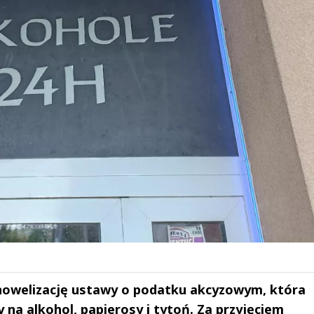
 nowelizację ustawy o podatku akcyzowym, która
 na alkohol, papierosy i tytoń. Za przyjęciem