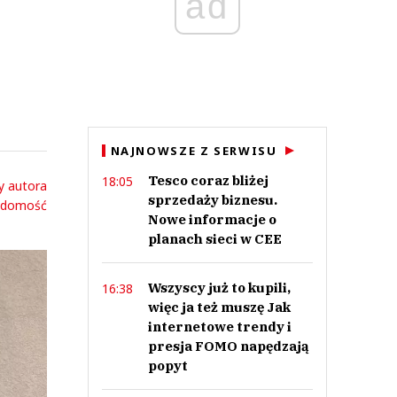
ad
NAJNOWSZE Z SERWISU
Tesco coraz bliżej
18:05
y autora
sprzedaży biznesu.
adomość
Nowe informacje o
planach sieci w CEE
Wszyscy już to kupili,
16:38
więc ja też muszę Jak
internetowe trendy i
presja FOMO napędzają
popyt