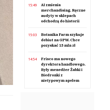
AI zmienia
15:49
merchandising. Ręczne
audyty w sklepach
odchodzą do historii
Botanika Farm szykuje
15:03
debiut na GPW. Chce
pozyskać 15 mln zł
Frisco ma nowego
14:54
dyrektora handlowego.
Były menedżer Żabki i
Biedronki z
nietypowym apelem