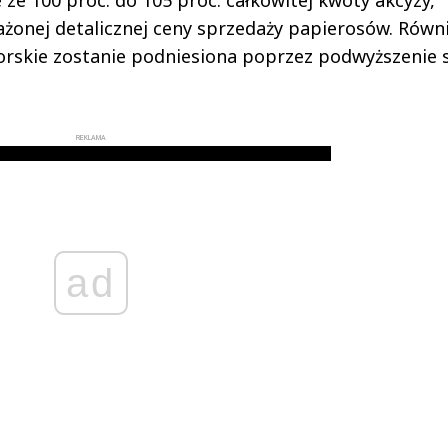
ze 100 proc. do 105 proc. całkowitej kwoty akcyzy,
ażonej detalicznej ceny sprzedaży papierosów. Równ
orskie zostanie podniesiona poprzez podwyższenie 
REKLAMA
ad