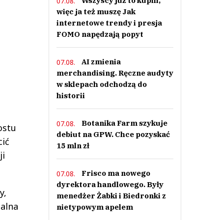
Wszyscy już to kupili,
07.08.
więc ja też muszę Jak
internetowe trendy i presja
FOMO napędzają popyt
AI zmienia
07.08.
merchandising. Ręczne audyty
w sklepach odchodzą do
historii
Botanika Farm szykuje
07.08.
ostu
debiut na GPW. Chce pozyskać
cić
15 mln zł
ji
Frisco ma nowego
07.08.
dyrektora handlowego. Były
y,
menedżer Żabki i Biedronki z
malna
nietypowym apelem