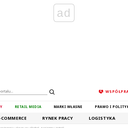
ad
WSPÓŁPR
ZY
RETAIL MEDIA
MARKI WŁASNE
PRAWO I POLITY
-COMMERCE
RYNEK PRACY
LOGISTYKA