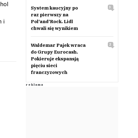
hol
System kaucyjny po
3
raz pierwszy na
 i
Pol‘and‘Rock. Lidl
chwali się wynikiem
Waldemar Pajek wraca
2
do Grupy Eurocash.
Pokieruje ekspansją
pięciu sieci
franczyzowych