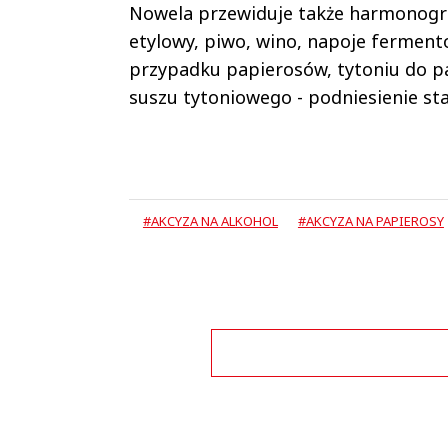
Nowela przewiduje także harmonogr
etylowy, piwo, wino, napoje ferment
przypadku papierosów, tytoniu do pa
suszu tytoniowego - podniesienie st
#AKCYZA NA ALKOHOL
#AKCYZA NA PAPIEROSY