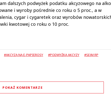
am dalszych podwyżek podatku akcyzowego na alko
owane i wyroby pośrednie co roku o 5 proc., a w
lenia, cygar i cygaretek oraz wyrobów nowatorskich
awki kwotowej co roku o 10 proc.
#AKCYZA NA E-PAPIEROSY
#PODWYŻKA AKCYZY
#SEJM RP
POKAŻ KOMENTARZE
Komentarze (
0
)