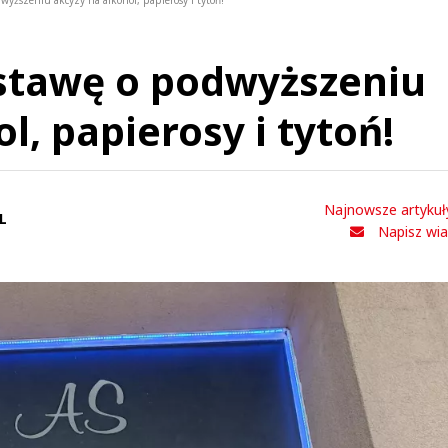
wyższeniu akcyzy na alkohol, papierosy i tytoń!
ustawę o podwyższeniu
l, papierosy i tytoń!
Najnowsze artykuł
L
Napisz wi