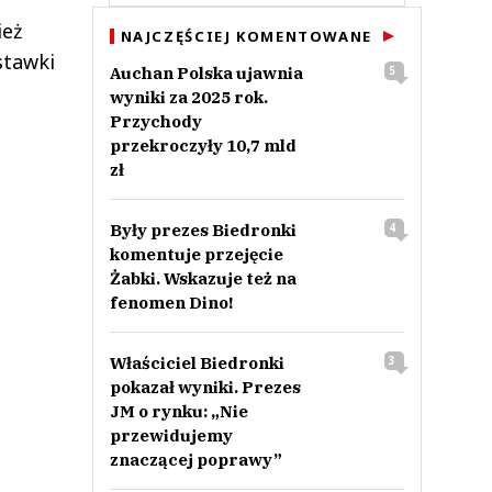
ież
NAJCZĘŚCIEJ KOMENTOWANE
stawki
Auchan Polska ujawnia
5
wyniki za 2025 rok.
Przychody
przekroczyły 10,7 mld
zł
Były prezes Biedronki
4
komentuje przejęcie
Żabki. Wskazuje też na
fenomen Dino!
Właściciel Biedronki
3
pokazał wyniki. Prezes
JM o rynku: „Nie
przewidujemy
znaczącej poprawy”