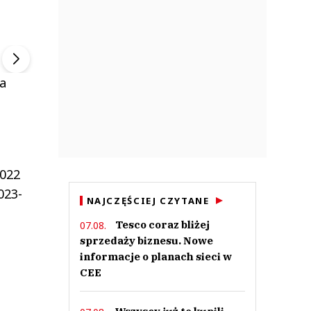
ek
Szefem być Sezon 2
Marcin Przybysz
▶
▶
ra
2022
023-
NAJCZĘŚCIEJ CZYTANE
Tesco coraz bliżej
07.08.
sprzedaży biznesu. Nowe
informacje o planach sieci w
CEE