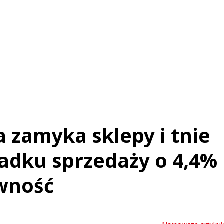
Nie znaleziono komentarzy
staw swoje komentarze
Imię (Wymagane)
Anuluj
Prześlij komentarz
a zamyka sklepy i tnie
adku sprzedaży o 4,4%
wność