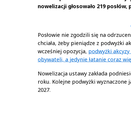
nowelizacji głosowało 219 posłów, p
Andrzej i Marta
Marta i An
Sterniccy
Sterniccy
▶
▶
Posłowie nie zgodzili się na odrzuce
chciała, żeby pieniądze z podwyżki a
wcześniej opozycja,
podwyżki akcyzy 
obywateli, a jedynie łatanie coraz wi
Nowelizacja ustawy zakłada podniesie
roku. Kolejne podwyżki wyznaczone j
2027.