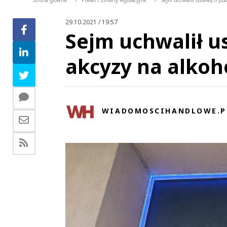
Strona główna
Prawo i zmiany legislacyjne
Sejm uchwalił ustawę o pod
>
>
29.10.2021 / 19:57
Sejm uchwalił 
akcyzy na alkoho
WIADOMOSCIHANDLOWE.P