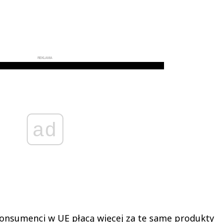
REKLAMA
ad
 konsumenci w UE płacą więcej za te same produkty