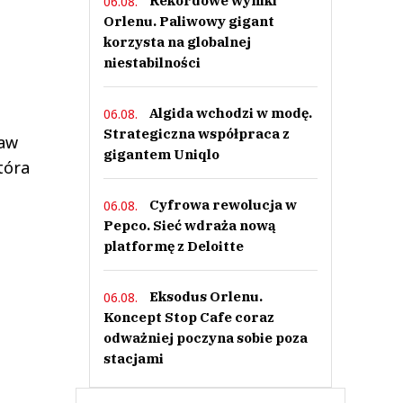
Rekordowe wyniki
06.08.
Orlenu. Paliwowy gigant
korzysta na globalnej
niestabilności
Algida wchodzi w modę.
06.08.
Strategiczna współpraca z
taw
gigantem Uniqlo
tóra
Cyfrowa rewolucja w
06.08.
Pepco. Sieć wdraża nową
platformę z Deloitte
Eksodus Orlenu.
06.08.
Koncept Stop Cafe coraz
odważniej poczyna sobie poza
stacjami