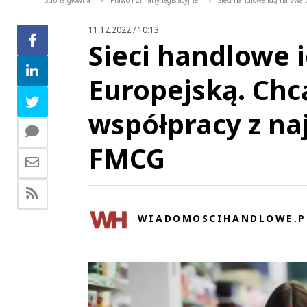
Strona główna
Prawo i zmiany legislacyjne
Sieci handlowe idą na zwa
>
>
11.12.2022 / 10:13
Sieci handlowe 
Europejską. Chc
współpracy z n
FMCG
WIADOMOSCIHANDLOWE.P