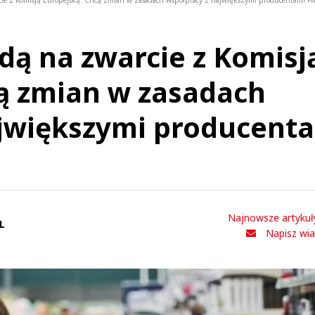
rcie z Komisją Europejską. Chcą zmian w zasadach współpracy z największymi producentami 
idą na zwarcie z Komisj
ą zmian w zasadach
ajwiększymi producent
Najnowsze artykuł
L
Napisz wi