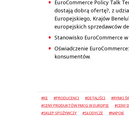
EuroCommerce Policy Talk Ter
dostają dobrą ofertę?, z udzi
Europejskiego, Krajów Benelu
europejskich sprzedawców det
Stanowisko EuroCommerce w s
Oświadczenie EuroCommerce: 
konsumentów.
#KE
#PRODUCENCI
#DETALIŚCI
#RYNKI 
#CENY PRODUKTÓW FMCG W EUROPIE
#CENY 
#SKLEP SPOŻYWCZY
#SŁODYCZE
#NAPOJE