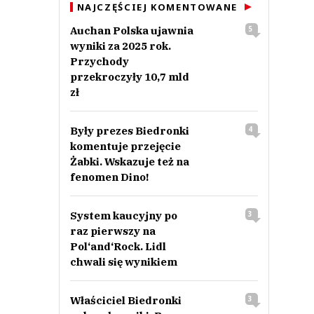
NAJCZĘŚCIEJ KOMENTOWANE
Auchan Polska ujawnia
5
wyniki za 2025 rok.
Przychody
przekroczyły 10,7 mld
zł
Były prezes Biedronki
4
komentuje przejęcie
Żabki. Wskazuje też na
fenomen Dino!
System kaucyjny po
3
raz pierwszy na
Pol‘and‘Rock. Lidl
chwali się wynikiem
Właściciel Biedronki
3