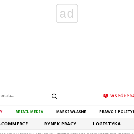
ad
WSPÓŁPR
ZY
RETAIL MEDIA
MARKI WŁASNE
PRAWO I POLITY
-COMMERCE
RYNEK PRACY
LOGISTYKA