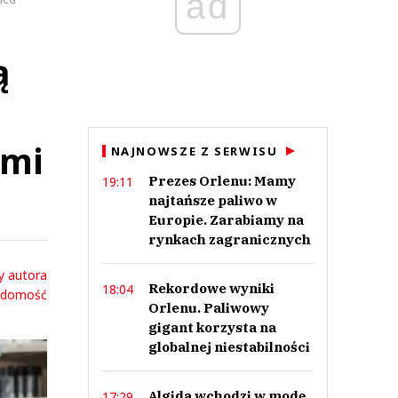
ad
FMCG
ą
ami
NAJNOWSZE Z SERWISU
Prezes Orlenu: Mamy
19:11
najtańsze paliwo w
Europie. Zarabiamy na
rynkach zagranicznych
y autora
Rekordowe wyniki
18:04
adomość
Orlenu. Paliwowy
gigant korzysta na
globalnej niestabilności
Algida wchodzi w modę.
17:29