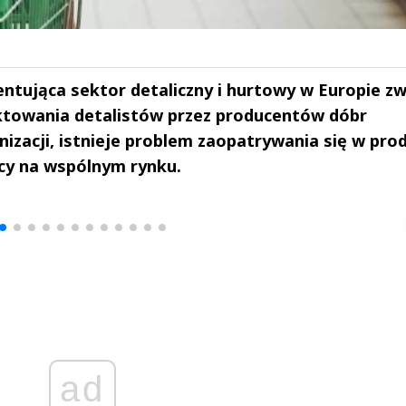
tująca sektor detaliczny i hurtowy w Europie zw
towania detalistów przez producentów dóbr
izacji, istnieje problem zaopatrywania się w pro
icy na wspólnym rynku.
drzej
Michał Stężalski
FineDiningWe
▶
▶
ad