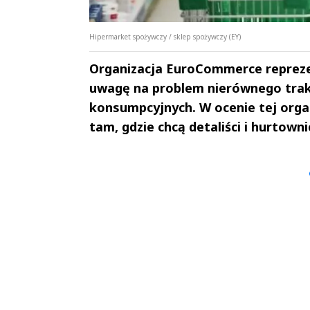
Hipermarket spożywczy / sklep spożywczy (EY)
Organizacja EuroCommerce reprezen
uwagę na problem nierównego trak
konsumpcyjnych. W ocenie tej organ
tam, gdzie chcą detaliści i hurtown
Andrzej i Marta
Marta i An
Sterniccy
Sterniccy
▶
▶