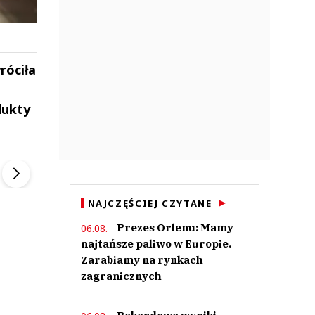
róciła
dukty
ek
Szefem być Sezon 2
Marcin Przybysz
▶
▶
NAJCZĘŚCIEJ CZYTANE
Prezes Orlenu: Mamy
06.08.
najtańsze paliwo w Europie.
Zarabiamy na rynkach
zagranicznych