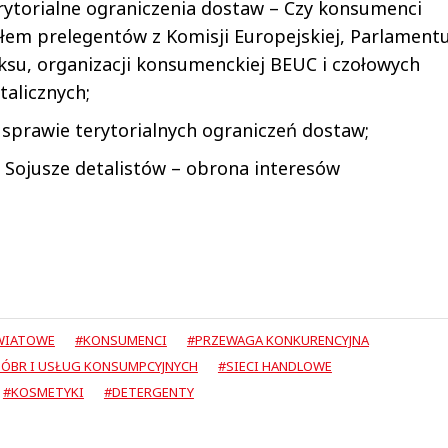
ytorialne ograniczenia dostaw – Czy konsumenci
ałem prelegentów z Komisji Europejskiej, Parlament
ksu, organizacji konsumenckiej BEUC i czołowych
alicznych;
prawie terytorialnych ograniczeń dostaw;
Sojusze detalistów – obrona interesów
ŚWIATOWE
#KONSUMENCI
#PRZEWAGA KONKURENCYJNA
DÓBR I USŁUG KONSUMPCYJNYCH
#SIECI HANDLOWE
#KOSMETYKI
#DETERGENTY