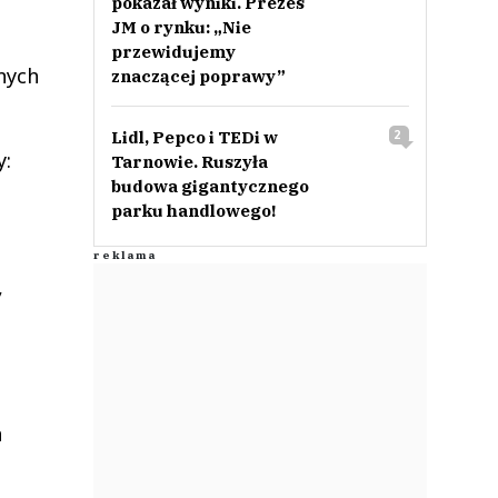
pokazał wyniki. Prezes
JM o rynku: „Nie
przewidujemy
nych
znaczącej poprawy”
Lidl, Pepco i TEDi w
2
y:
Tarnowie. Ruszyła
budowa gigantycznego
parku handlowego!
,
a