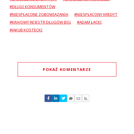
#DŁUGI KONSUMENTÓW
#NIESPŁACONE ZOBOWIĄZANIA
#NIESPŁACONY KREDYT
#KRAJOWY REJESTR DŁUGÓW BIG
#ADAM ŁĄCKI
#JAKUB KOSTECKI
POKAŻ KOMENTARZE
Komentarze (
2
)
fito
02.02.2020 / 21:21