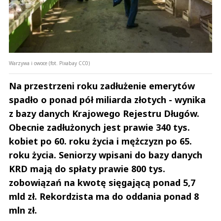
Warzywa i owoce (fot. Pixabay CC0)
Na przestrzeni roku zadłużenie emerytów
spadło o ponad pół miliarda złotych - wynika
z bazy danych Krajowego Rejestru Długów.
Obecnie zadłużonych jest prawie 340 tys.
kobiet po 60. roku życia i mężczyzn po 65.
roku życia. Seniorzy wpisani do bazy danych
KRD mają do spłaty prawie 800 tys.
zobowiązań na kwotę sięgającą ponad 5,7
mld zł. Rekordzista ma do oddania ponad 8
mln zł.
Andrzej i Marta Sterniccy
Marta i 