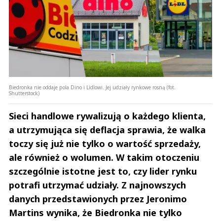
0
Nie znaleziono komentarzy
Zostaw swoje komentarze
Imię (Wymagane)
Anuluj
Biedronka nie oddaje pola Dino i Lidlowi. Jej udziały rynkowe rosną (fot.
Shutterstock)
Prześlij komentarz
Sieci handlowe rywalizują o każdego klienta,
a utrzymująca się deflacja sprawia, że walka
toczy się już nie tylko o wartość sprzedaży,
ale również o wolumen. W takim otoczeniu
szczególnie istotne jest to, czy lider rynku
potrafi utrzymać udziały. Z najnowszych
danych przedstawionych przez Jeronimo
Martins wynika, że Biedronka nie tylko