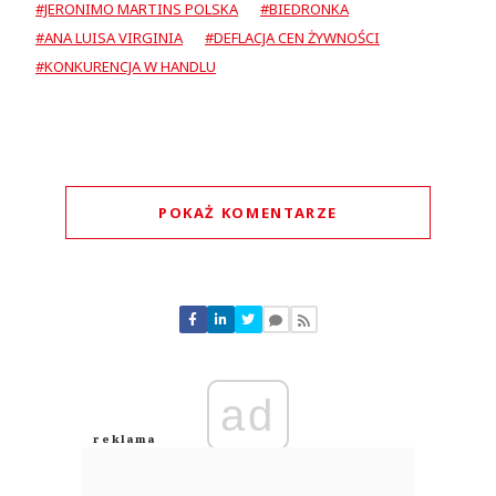
#JERONIMO MARTINS POLSKA
#BIEDRONKA
#ANA LUISA VIRGINIA
#DEFLACJA CEN ŻYWNOŚCI
#KONKURENCJA W HANDLU
POKAŻ KOMENTARZE
Komentarze (
0
)
Nie znaleziono komentarzy
Zostaw swoje komentarze
Imię (Wymagane)
ad
Anuluj
Prześlij komentarz