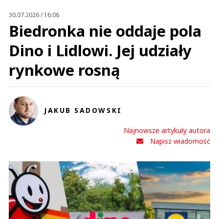
This comment was minimized by the moderator on the site
30.07.2026 / 16:06
Nic w tym dziwnego. Dziadkowie są w KRD i nie mogą brać pożyczek dla
Biedronka nie oddaje pola
wnuków to sami zaczęli się zapożyczać.
fito
Dino i Lidlowi. Jej udziały
Odpowiedz
0
rynkowe rosną
0
JAKUB SADOWSKI
Najnowsze artykuły autora
ameli
Napisz wiadomość
27.01.2020 / 15:57
This comment was minimized by the moderator on the site
no niestety każdy trzeci Polak wpada w pętlę zadłużenia, nie jestem
wyjątkiem. Też mam zaległości, dobrze, że to kruk mnie windykuje, dało się
dogadać o spoko raty
ameli
Odpowiedz
0