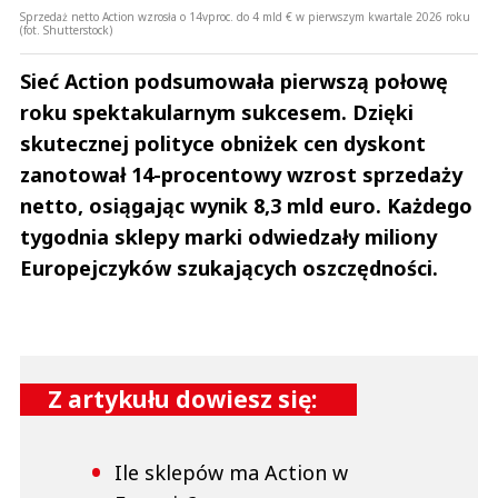
Sprzedaż netto Action wzrosła o 14vproc. do 4 mld € w pierwszym kwartale 2026 roku
(fot. Shutterstock)
Sieć Action podsumowała pierwszą połowę
roku spektakularnym sukcesem. Dzięki
skutecznej polityce obniżek cen dyskont
zanotował 14-procentowy wzrost sprzedaży
netto, osiągając wynik 8,3 mld euro. Każdego
tygodnia sklepy marki odwiedzały miliony
Europejczyków szukających oszczędności.
Z artykułu dowiesz się:
Ile sklepów ma Action w