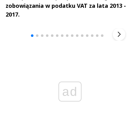
zobowiązania w podatku VAT za lata 2013 -
2017.
Andrzej i Marta Sterniccy
Marta i 
▶
ad