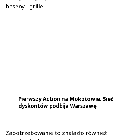
Pierwszy Action na Mokotowie. Sieć
dyskontów podbija Warszawę
Zapotrzebowanie to znalazło również
odzwierciedlenie w letnim asortymencie
oferowanym w sklepach internetowych sieci
Action w Holandii i Belgii. Szybki rozwój tych
platform stanowi uzupełnienie zakupów w