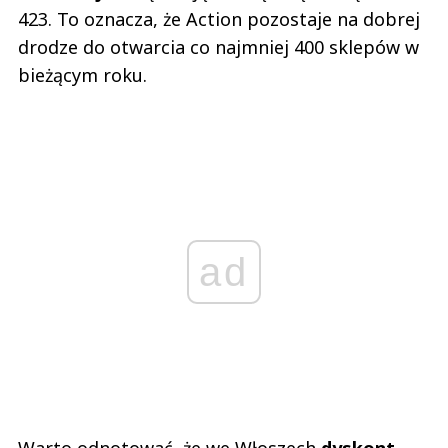
bieżącym roku.
ad
Warto odnotować, że we Włoszech
dyskont
otworzył swoje pierwsze trzy sklepy na
Sycylii
, rozszerzając obecność na nowy region