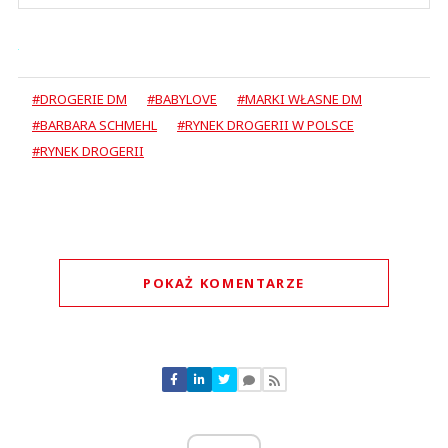
#DROGERIE DM
#BABYLOVE
#MARKI WŁASNE DM
#BARBARA SCHMEHL
#RYNEK DROGERII W POLSCE
#RYNEK DROGERII
POKAŻ KOMENTARZE
Komentarze (
0
)
Nie znaleziono komentarzy
Zostaw swoje komentarze
Imię (Wymagane)