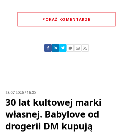
POKAŻ KOMENTARZE
Komentarze (
0
)
Nie znaleziono komentarzy
Zostaw swoje komentarze
Imię (Wymagane)
Anuluj
Prześlij komentarz
28.07.2026 / 16:05
30 lat kultowej marki
własnej. Babylove od
drogerii DM kupują