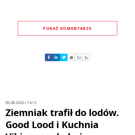
POKAŻ KOMENTARZE
Komentarze (
0
)
Nie znaleziono komentarzy
Zostaw swoje komentarze
Imię (Wymagane)
Anuluj
Prześlij komentarz
05.08.2026 / 14:12
Ziemniak trafił do lodów.
Good Lood i Kuchnia