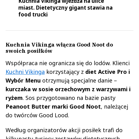
Kuchnia Vikinga wjeżdża na ulice
miast. Dietetyczny gigant stawia na
food trucki
Kuchnia Vikinga włącza Good Noot do
swoich posiłków
Współpraca nie ogranicza się do lodów. Klienci
Kuchni Vikinga
korzystający z
diet Active Pro i
Wybór Menu
otrzymują specjalne danie –
kurczaka w sosie orzechowym z warzywami i
ryżem
. Sos przygotowano na bazie pasty
Peanoot Butter marki Good Noot
, należącej
do twórców Good Lood.
Według organizatorów akcji posiłek trafi do
kilkunastu tysięcy zestawów dietetycznych