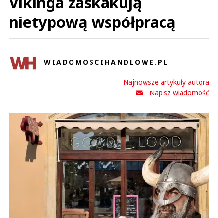
Vikinga zaskakują
nietypową współpracą
WIADOMOSCIHANDLOWE.PL
Najnowsze artykuły autora
Napisz wiadomość