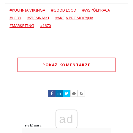
#KUCHNIA VIKINGA
#GOOD LOOD
#WSPÓŁPRACA
#LODY
#ZIEMNIAKI
#AKCJA PROMOCYJNA
#MARKETING
#1670
POKAŻ KOMENTARZE
Komentarze (
0
)
Nie znaleziono komentarzy
Zostaw swoje komentarze
Imię (Wymagane)
ad
Anuluj