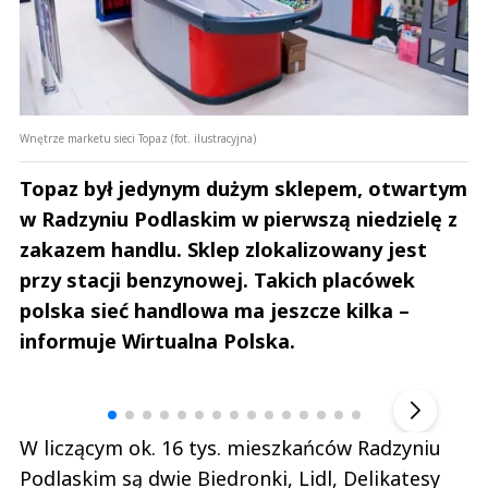
Wnętrze marketu sieci Topaz (fot. ilustracyjna)
Topaz był jedynym dużym sklepem, otwartym
w Radzyniu Podlaskim w pierwszą niedzielę z
zakazem handlu. Sklep zlokalizowany jest
przy stacji benzynowej. Takich placówek
polska sieć handlowa ma jeszcze kilka –
informuje Wirtualna Polska.
Andrzej i Marta Sterniccy
Marta i 
▶
W liczącym ok. 16 tys. mieszkańców Radzyniu
Podlaskim są dwie Biedronki, Lidl, Delikatesy