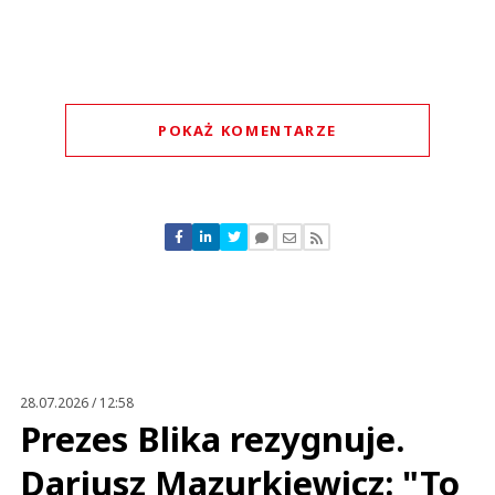
POKAŻ KOMENTARZE
Komentarze (
1
)
qwerttyy
12.03.2018 / 14:49
This comment was minimized by the moderator on the site
28.07.2026 / 12:58
ojjj chyba będzie wniosek do prokuratury - przejście przez stacje to nie
Prezes Blika rezygnuje.
stacja
qwerttyy
Dariusz Mazurkiewicz: "To
Odpowiedz