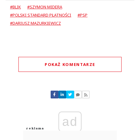
#BLIK
#SZYMON MIDERA
#POLSKI STANDARD PŁATNOŚCI
#PSP
#DARIUSZ MAZURKIEWICZ
POKAŻ KOMENTARZE
Komentarze (
0
)
Nie znaleziono komentarzy
Zostaw swoje komentarze
Imię (Wymagane)
ad
Anuluj
Prześlij komentarz