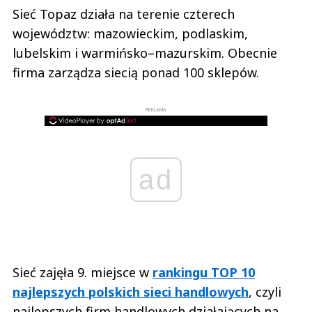
Sieć Topaz działa na terenie czterech
województw: mazowieckim, podlaskim,
lubelskim i warmińsko–mazurskim. Obecnie
firma zarządza siecią ponad 100 sklepów.
REKLAMA
ad
Sieć zajęła 9. miejsce w
rankingu TOP 10
najlepszych polskich sieci handlowych
, czyli
najlepszych firm handlowych działających na