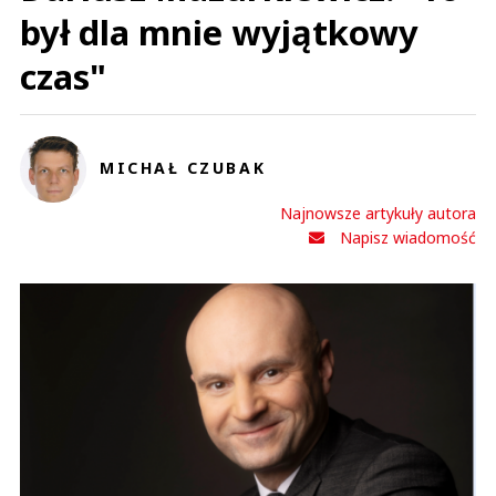
0
był dla mnie wyjątkowy
0
czas"
Nie znaleziono komentarzy
Zostaw swoje komentarze
Imię (Wymagane)
MICHAŁ CZUBAK
Anuluj
Najnowsze artykuły autora
Napisz wiadomość
Prześlij komentarz