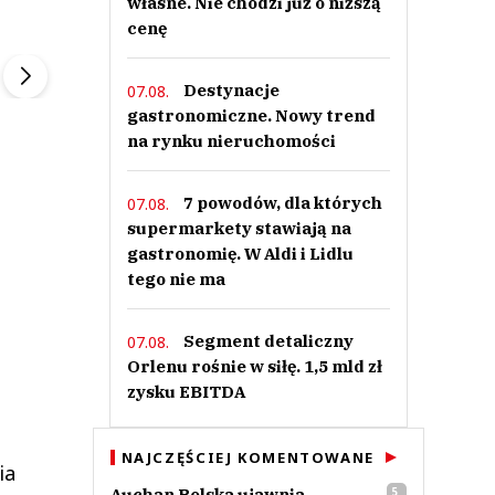
własne. Nie chodzi już o niższą
ek
Szefem być Sezon 2
Marcin Przybysz
cenę
▶
▶
Destynacje
07.08.
gastronomiczne. Nowy trend
na rynku nieruchomości
7 powodów, dla których
07.08.
supermarkety stawiają na
gastronomię. W Aldi i Lidlu
tego nie ma
Segment detaliczny
07.08.
Orlenu rośnie w siłę. 1,5 mld zł
zysku EBITDA
NAJCZĘŚCIEJ KOMENTOWANE
ia
Auchan Polska ujawnia
5