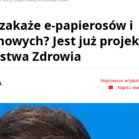
? Jest już projekt ustawy Ministerstwa Zdrowia
 zakaże e-papierosów i
nowych? Jest już projek
rstwa Zdrowia
Najnowsze artykuł
L
Napisz wi