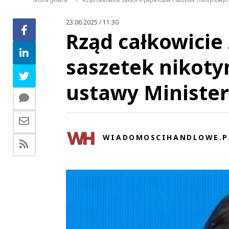
Strona główna
Rząd całkowicie zakaże e-papierosów i saszetek nikotynowych
>
23.06.2025 / 11:30
Rząd całkowicie
saszetek nikoty
ustawy Ministe
WIADOMOSCIHANDLOWE.P