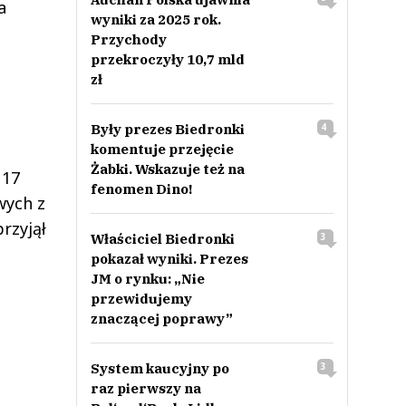
a
wyniki za 2025 rok.
Przychody
przekroczyły 10,7 mld
zł
Były prezes Biedronki
4
komentuje przejęcie
Żabki. Wskazuje też na
 17
fenomen Dino!
wych z
rzyjął
Właściciel Biedronki
3
pokazał wyniki. Prezes
JM o rynku: „Nie
przewidujemy
znaczącej poprawy”
System kaucyjny po
3
raz pierwszy na