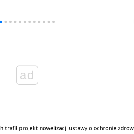
drzej
Michał Stężalski
FineDiningWe
▶
▶
ad
h trafił projekt nowelizacji ustawy o ochronie zdrow