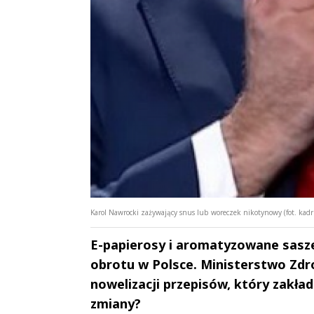
Karol Nawrocki zażywający snus lub woreczek nikotynowy (fot. kadr
E-papierosy i aromatyzowane sasz
obrotu w Polsce. Ministerstwo Zdr
nowelizacji przepisów, który zakł
zmiany?