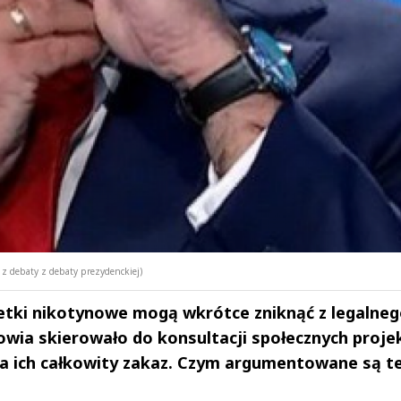
 z debaty z debaty prezydenckiej)
etki nikotynowe mogą wkrótce zniknąć z legalne
owia skierowało do konsultacji społecznych proje
ada ich całkowity zakaz. Czym argumentowane są t