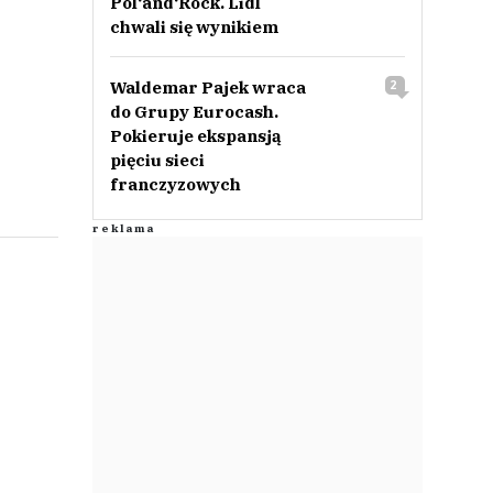
Pol‘and‘Rock. Lidl
chwali się wynikiem
Waldemar Pajek wraca
2
do Grupy Eurocash.
Pokieruje ekspansją
pięciu sieci
franczyzowych