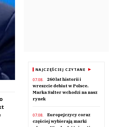
NAJCZĘŚCIEJ CZYTANE
260 lat historii i
07.08.
wreszcie debiut w Polsce.
Marka Salter wchodzi na nasz
go
rynek
kt
e
Europejczycy coraz
07.08.
częściej wybierają marki