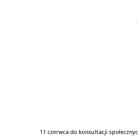
Andrzej i Marta
Marta i An
Sterniccy
Sterniccy
▶
▶
11 czerwca do konsultacji społecznyc