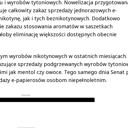
u i wyrobów tytoniowych. Nowelizacja przygotowan
je całkowity zakaz sprzedaży jednorazowych e-
nikotynę, jak i tych beznikotynowych. Dodatkowo
ie zakazu stosowania aromatów w saszetkach
łoby eliminację większości dostępnych obecnie
cym wyrobów nikotynowych w ostatnich miesiącach.
akazujące sprzedaży podgrzewanych wyrobów tytonio
mi jak mentol czy owoce. Tego samego dnia Senat p
edaży e-papierosów osobom niepełnoletnim.
REKLAMA