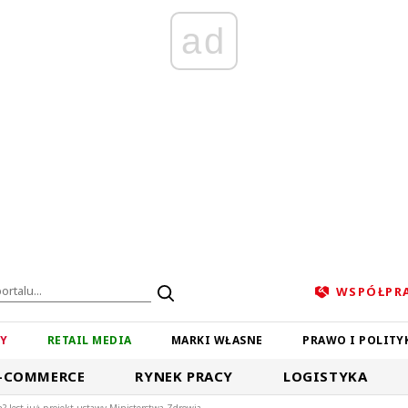
ad
WSPÓŁPR
ZY
RETAIL MEDIA
MARKI WŁASNE
PRAWO I POLITY
-COMMERCE
RYNEK PRACY
LOGISTYKA