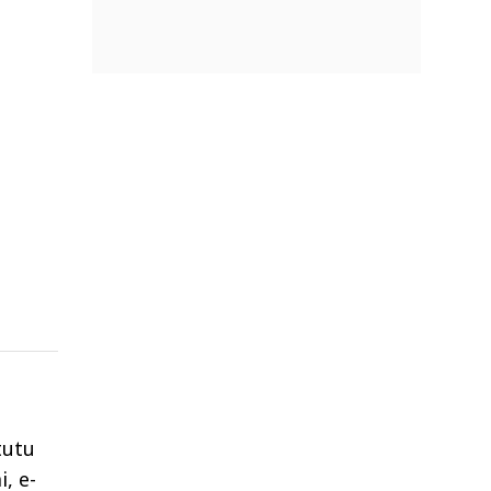
tutu
, e-