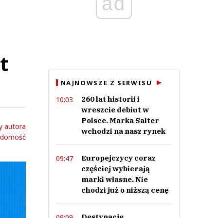
ad
t
NAJNOWSZE Z SERWISU
260 lat historii i
10:03
wreszcie debiut w
Polsce. Marka Salter
y autora
wchodzi na nasz rynek
adomość
Europejczycy coraz
09:47
częściej wybierają
marki własne. Nie
chodzi już o niższą cenę
Destynacje
09:09