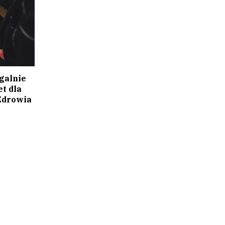
galnie
t dla
 Zdrowia