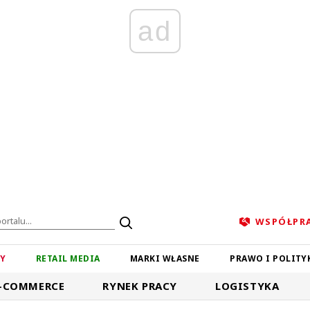
ad
WSPÓŁPR
ZY
RETAIL MEDIA
MARKI WŁASNE
PRAWO I POLITY
-COMMERCE
RYNEK PRACY
LOGISTYKA