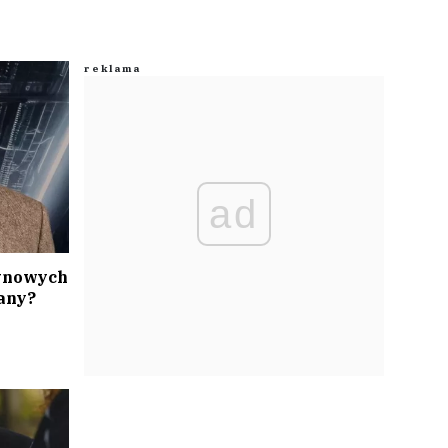
ad
tynowych
any?