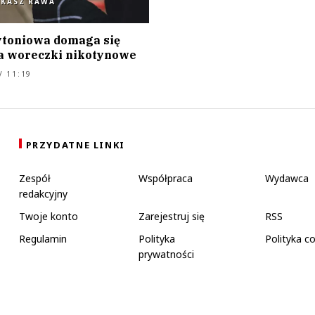
UKASZ RAWA
ytoniowa domaga się
a woreczki nikotynowe
/ 11:19
PRZYDATNE LINKI
Zespół
Współpraca
Wydawca
redakcyjny
Twoje konto
Zarejestruj się
RSS
Regulamin
Polityka
Polityka c
prywatności