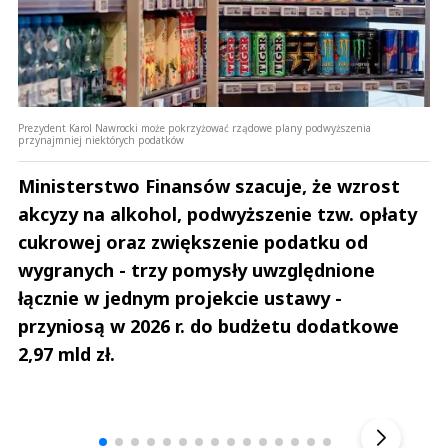
Prezydent Karol Nawrocki może pokrzyżować rządowe plany podwyższenia
przynajmniej niektórych podatków
Ministerstwo Finansów szacuje, że wzrost
akcyzy na alkohol, podwyższenie tzw. opłaty
cukrowej oraz zwiększenie podatku od
wygranych - trzy pomysły uwzględnione
łącznie w jednym projekcie ustawy -
przyniosą w 2026 r. do budżetu dodatkowe
2,97 mld zł.
Andrzej i Marta Sterniccy
Marta i 
▶