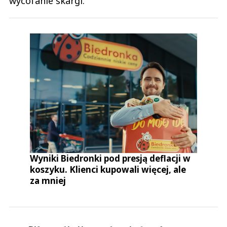
wycofanie skargi.
Wyniki Biedronki pod presją deflacji w
koszyku. Klienci kupowali więcej, ale
za mniej