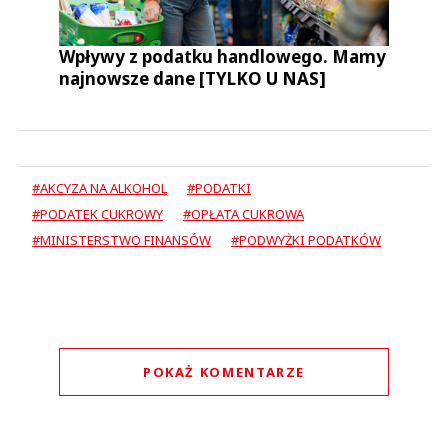
Wpływy z podatku handlowego. Mamy
najnowsze dane [TYLKO U NAS]
#AKCYZA NA ALKOHOL
#PODATKI
#PODATEK CUKROWY
#OPŁATA CUKROWA
#MINISTERSTWO FINANSÓW
#PODWYŻKI PODATKÓW
POKAŻ KOMENTARZE
Komentarze (
0
)