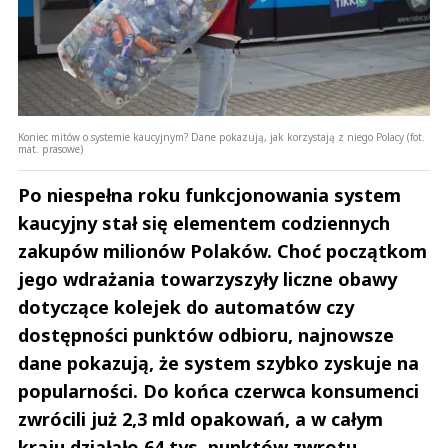
Koniec mitów o systemie kaucyjnym? Dane pokazują, jak korzystają z niego Polacy (fot.
mat. prasowe)
Po niespełna roku funkcjonowania system
kaucyjny stał się elementem codziennych
zakupów milionów Polaków. Choć początkom
jego wdrażania towarzyszyły liczne obawy
dotyczące kolejek do automatów czy
dostępności punktów odbioru, najnowsze
dane pokazują, że system szybko zyskuje na
popularności. Do końca czerwca konsumenci
zwrócili już 2,3 mld opakowań, a w całym
kraju działało 64 tys. punktów zwrotu.