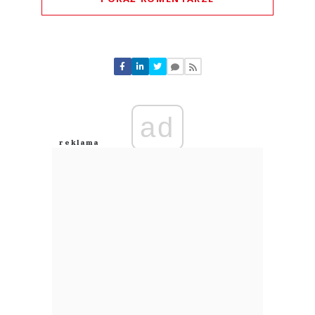
Komentarze (
0
)
Nie znaleziono komentarzy
Zostaw swoje komentarze
Imię (Wymagane)
ad
Anuluj
Prześlij komentarz