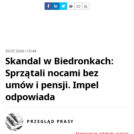
Nie znaleziono komentarzy
Zostaw swoje komentarze
Imię (Wymagane)
Anuluj
Prześlij komentarz
30.07.2026 / 10:44
Skandal w Biedronkach:
Sprzątali nocami bez
umów i pensji. Impel
odpowiada
PRZEGLĄD PRASY
Najnowsze artykuły autora