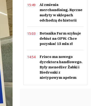
AI zmienia
15:49
merchandising. Ręczne
audyty w sklepach
odchodzą do historii
Botanika Farm szykuje
15:03
debiut na GPW. Chce
pozyskać 15 mln zł
Frisco ma nowego
14:54
dyrektora handlowego.
Były menedżer Żabki i
Biedronki z
nietypowym apelem