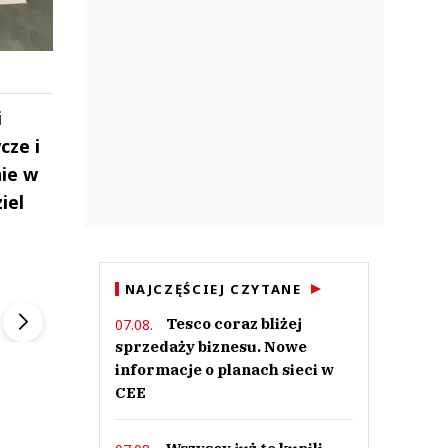
i
cze i
ie w
iel
ek
Szefem być Sezon 2
Marcin Przybysz
NAJCZĘŚCIEJ CZYTANE
▶
▶
Tesco coraz bliżej
07.08.
sprzedaży biznesu. Nowe
informacje o planach sieci w
CEE