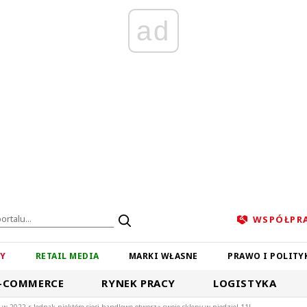
ad
WSPÓŁPR
ZY
RETAIL MEDIA
MARKI WŁASNE
PRAWO I POLITY
-COMMERCE
RYNEK PRACY
LOGISTYKA