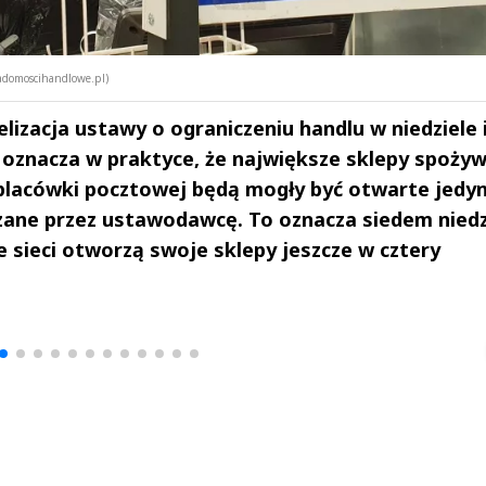
iadomoscihandlowe.pl)
elizacja ustawy o ograniczeniu handlu w niedziele 
o oznacza w praktyce, że największe sklepy spożyw
placówki pocztowej będą mogły być otwarte jedyn
azane przez ustawodawcę. To oznacza siedem niedz
e sieci otworzą swoje sklepy jeszcze w cztery
drzej
Michał Stężalski
FineDiningWe
▶
▶