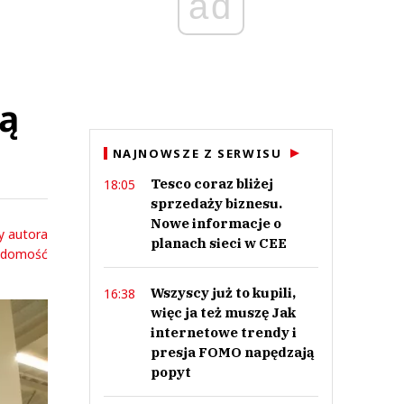
ad
zą
NAJNOWSZE Z SERWISU
Tesco coraz bliżej
18:05
sprzedaży biznesu.
Nowe informacje o
y autora
planach sieci w CEE
adomość
Wszyscy już to kupili,
16:38
więc ja też muszę Jak
internetowe trendy i
presja FOMO napędzają
popyt