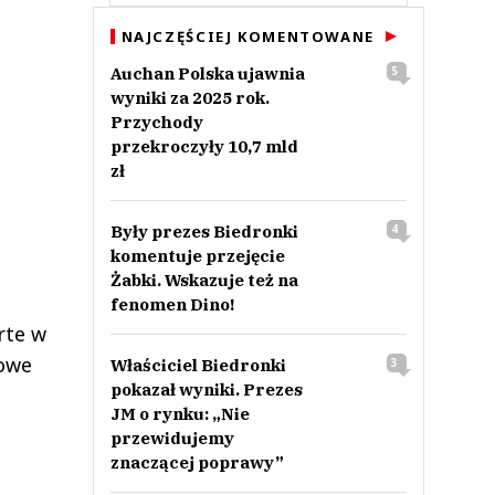
NAJCZĘŚCIEJ KOMENTOWANE
Auchan Polska ujawnia
5
wyniki za 2025 rok.
Przychody
przekroczyły 10,7 mld
zł
Były prezes Biedronki
4
komentuje przejęcie
Żabki. Wskazuje też na
fenomen Dino!
rte w
lowe
Właściciel Biedronki
3
pokazał wyniki. Prezes
JM o rynku: „Nie
przewidujemy
znaczącej poprawy”