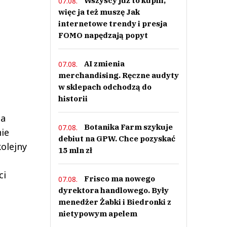
Wszyscy już to kupili,
07.08.
więc ja też muszę Jak
internetowe trendy i presja
FOMO napędzają popyt
AI zmienia
07.08.
merchandising. Ręczne audyty
w sklepach odchodzą do
historii
za
Botanika Farm szykuje
07.08.
nie
debiut na GPW. Chce pozyskać
olejny
15 mln zł
ci
Frisco ma nowego
07.08.
dyrektora handlowego. Były
menedżer Żabki i Biedronki z
nietypowym apelem