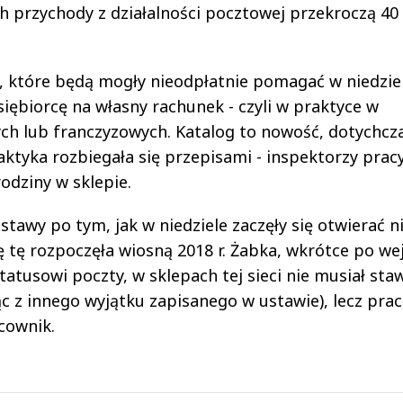
h przychody z działalności pocztowej przekroczą 40 
 które będą mogły nieodpłatnie pomagać w niedzie
ębiorcę na własny rachunek - czyli w praktyce w
ch lub franczyzowych. Katalog to nowość, dotychcz
ktyka rozbiegała się przepisami - inspektorzy prac
odziny w sklepie.
stawy po tym, jak w niedziele zaczęły się otwierać n
 tę rozpoczęła wiosną 2018 r. Żabka, wkrótce po we
statusowi poczty, w sklepach tej sieci nie musiał sta
c z innego wyjątku zapisanego w ustawie), lecz pra
cownik.