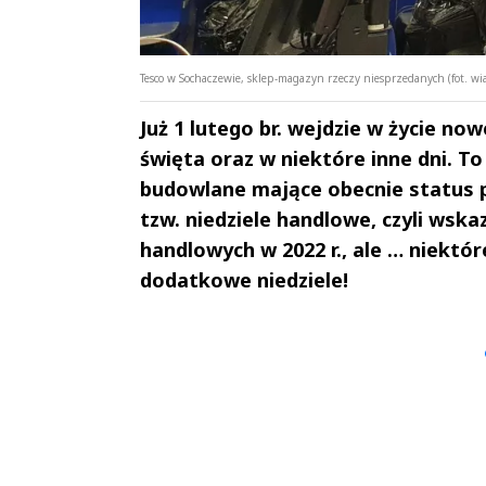
Tesco w Sochaczewie, sklep-magazyn rzeczy niesprzedanych (fot. w
Już 1 lutego br. wejdzie w życie now
święta oraz w niektóre inne dni. T
budowlane mające obecnie status 
tzw. niedziele handlowe, czyli wsk
handlowych w 2022 r., ale … niektór
dodatkowe niedziele!
Andrzej i Marta
Marta i An
Sterniccy
Sterniccy
▶
▶