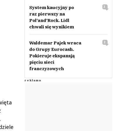
System kaucyjny po
3
raz pierwszy na
Pol‘and‘Rock. Lidl
chwali się wynikiem
Waldemar Pajek wraca
2
do Grupy Eurocash.
Pokieruje ekspansją
pięciu sieci
franczyzowych
więta
z
,
dziele