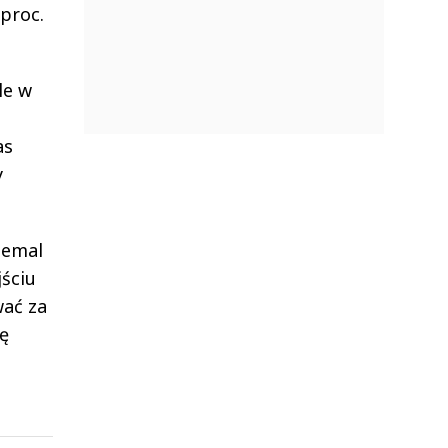
proc.
le w
as
y
iemal
jściu
wać za
cę