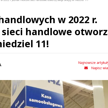
 w 2022 r. Jednak niektóre sieci handlowe otworzą swoje sklepy w niedziel 11!
 handlowych w 2022 r.
 sieci handlowe otwor
iedziel 11!
Najnowsze artykuł
L
Napisz wi