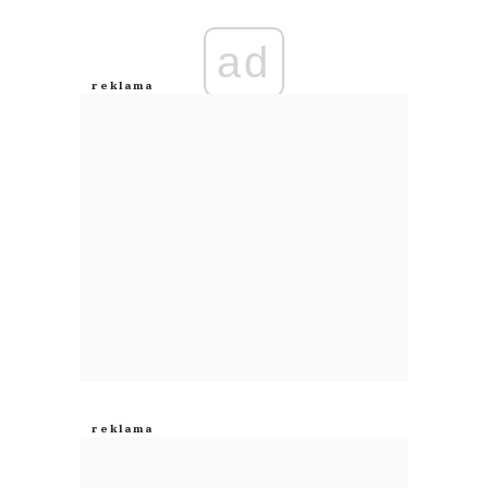
Imię (Wymagane)
ad
Anuluj
Prześlij komentarz