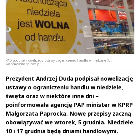
PAD podpisał nowelizację ustawy o oganiczeniu handlu w niedziele (fot.
wiadomoscihandlowe.pl)
Prezydent Andrzej Duda podpisał nowelizację
ustawy o ograniczeniu handlu w niedziele,
święta oraz w niektóre inne dni –
poinformowała agencję PAP minister w KPRP
Małgorzata Paprocka. Nowe przepisy zaczną
obowiązywać we wtorek, 5 grudnia. Niedziele
10 i 17 grudnia będą dniami handlowymi.
Andrzej i Marta Sterniccy
Marta i 