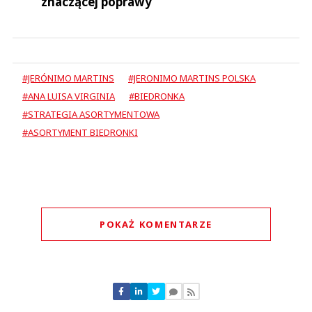
znaczącej poprawy”
#JERÓNIMO MARTINS
#JERONIMO MARTINS POLSKA
#ANA LUISA VIRGINIA
#BIEDRONKA
#STRATEGIA ASORTYMENTOWA
#ASORTYMENT BIEDRONKI
POKAŻ KOMENTARZE
Komentarze (
0
)
Nie znaleziono komentarzy
Zostaw swoje komentarze