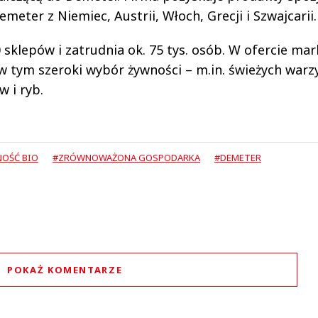
ter z Niemiec, Austrii, Włoch, Grecji i Szwajcarii.
klepów i zatrudnia ok. 75 tys. osób. W ofercie ma
, w tym szeroki wybór żywności – m.in. świeżych warz
w i ryb.
OŚĆ BIO
#ZRÓWNOWAŻONA GOSPODARKA
#DEMETER
POKAŻ KOMENTARZE
Komentarze (
0
)