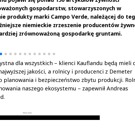
noważonych gospodarstw, stowarzyszonych w
nie produkty marki Campo Verde, należącej do te
niejsze niemieckie zrzeszenie producentów żywn
bardziej zrównoważoną gospodarkę gruntami.
drzej
Michał Stężalski
FineDiningWe
▶
▶
stna dla wszystkich – klienci Kauflandu będą mieli 
ajwyższej jakości, a rolnicy i producenci z Demeter
 planowania i bezpieczeństwo zbytu produkcji. Rol
chowania naszego ekosystemu – zapewnił Andreas
d.
REKLAMA