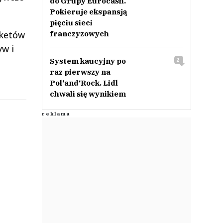
do Grupy Eurocash.
Pokieruje ekspansją
pięciu sieci
rketów
franczyzowych
yw i
System kaucyjny po
2
raz pierwszy na
Pol‘and‘Rock. Lidl
chwali się wynikiem