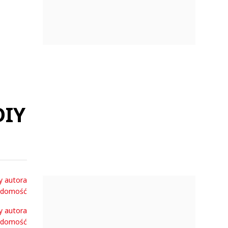
DIY
y autora
adomość
y autora
adomość