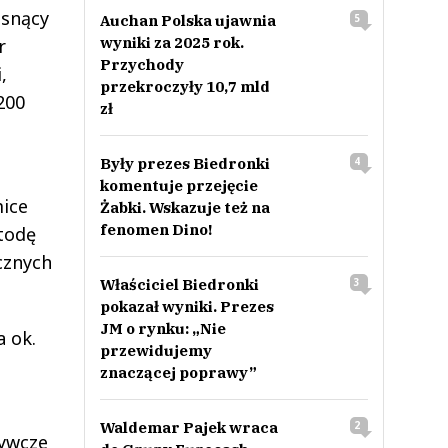
osnący
Auchan Polska ujawnia
5
wyniki za 2025 rok.
r
Przychody
,
przekroczyły 10,7 mld
200
zł
Były prezes Biedronki
4
komentuje przejęcie
mice
Żabki. Wskazuje też na
fenomen Dino!
todę
cznych
Właściciel Biedronki
3
pokazał wyniki. Prezes
JM o rynku: „Nie
a ok.
przewidujemy
znaczącej poprawy”
Waldemar Pajek wraca
2
żywcze