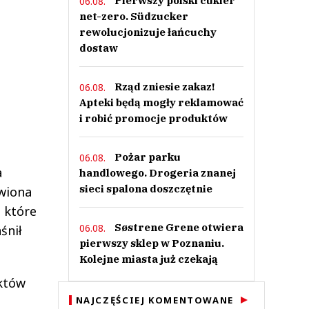
Pierwszy polski cukier
06.08.
net-zero. Südzucker
rewolucjonizuje łańcuchy
dostaw
Rząd zniesie zakaz!
06.08.
Apteki będą mogły reklamować
i robić promocje produktów
Pożar parku
06.08.
a
handlowego. Drogeria znanej
sieci spalona doszczętnie
awiona
 które
Søstrene Grene otwiera
06.08.
śnił
pierwszy sklep w Poznaniu.
Kolejne miasta już czekają
uktów
NAJCZĘŚCIEJ KOMENTOWANE