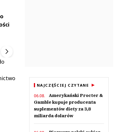
go
ości
ek
Szefem być Sezon 2
Marcin Przybysz
▶
▶
do
nictwo
NAJCZĘŚCIEJ CZYTANE
Amerykański Procter &
06.08.
Gamble kupuje producenta
suplementów diety za 3,8
miliarda dolarów