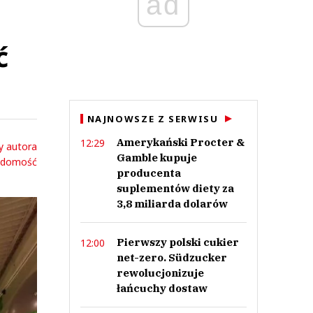
ad
ć
NAJNOWSZE Z SERWISU
Amerykański Procter &
12:29
y autora
Gamble kupuje
adomość
producenta
suplementów diety za
3,8 miliarda dolarów
Pierwszy polski cukier
12:00
net-zero. Südzucker
rewolucjonizuje
łańcuchy dostaw