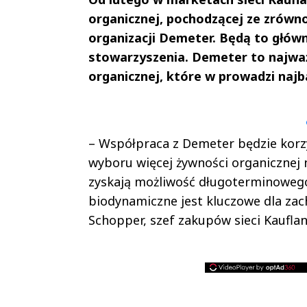
organicznej, pochodzącej ze zrów
organizacji Demeter. Będą to głów
stowarzyszenia. Demeter to najważ
organicznej, które w prowadzi naj
Andrzej i Marta
Marta i An
Sterniccy
Sterniccy
▶
▶
– Współpraca z Demeter będzie korzy
wyboru więcej żywności organicznej n
zyskają możliwość długoterminowego
biodynamiczne jest kluczowe dla za
Schopper, szef zakupów sieci Kauflan