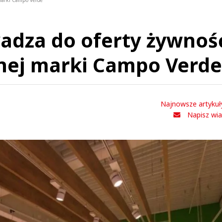
marki Campo Verde
adza do oferty żywnoś
nnej marki Campo Verde
Najnowsze artykuł
Napisz wi