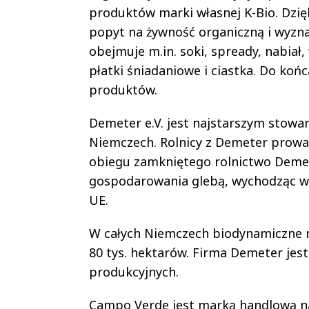
produktów marki własnej K-Bio. Dzi
popyt na żywność organiczną i wyzn
obejmuje m.in. soki, spready, nabiał
płatki śniadaniowe i ciastka. Do koń
produktów.
Demeter e.V. jest najstarszym stow
Niemczech. Rolnicy z Demeter prowa
obiegu zamkniętego rolnictwo Deme
gospodarowania glebą, wychodząc w 
UE.
W całych Niemczech biodynamiczne me
80 tys. hektarów. Firma Demeter jest
produkcyjnych.
Campo Verde jest marką handlową na