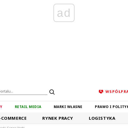
ad
WSPÓŁPR
ZY
RETAIL MEDIA
MARKI WŁASNE
PRAWO I POLITY
-COMMERCE
RYNEK PRACY
LOGISTYKA