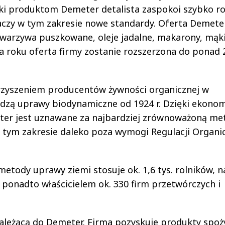
ęki produktom Demeter detalista zaspokoi szybko r
aczy w tym zakresie nowe standardy. Oferta Demete
, warzywa puszkowane, oleje jadalne, makarony, mąki
ca roku oferta firmy zostanie rozszerzona do ponad 
arzyszeniem producentów żywności organicznej w
dzą uprawy biodynamiczne od 1924 r. Dzięki ekono
ter jest uznawane za najbardziej zrównoważoną me
tym zakresie daleko poza wymogi Regulacji Organi
tody uprawy ziemi stosuje ok. 1,6 tys. rolników, n
 ponadto właścicielem ok. 330 firm przetwórczych i
leżącą do Demeter. Firma pozyskuje produkty spo