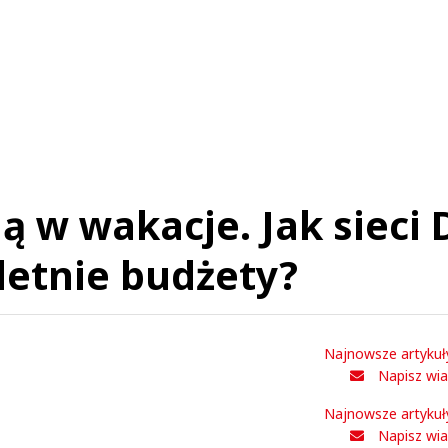
Nie znaleziono komentarzy
staw swoje komentarze
Imię (Wymagane)
Anuluj
Prześlij komentarz
 w wakacje. Jak sieci 
 letnie budżety?
Najnowsze artykuł
Napisz wi
Najnowsze artykuł
Napisz wi