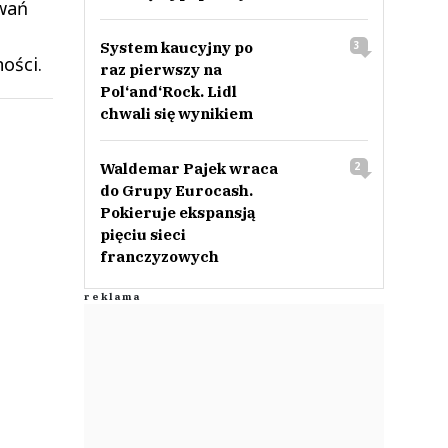
owań
System kaucyjny po
3
ości.
raz pierwszy na
Pol‘and‘Rock. Lidl
chwali się wynikiem
Waldemar Pajek wraca
2
do Grupy Eurocash.
Pokieruje ekspansją
pięciu sieci
franczyzowych