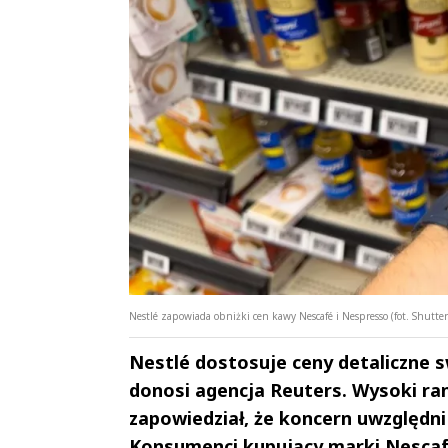
Nestlé zapowiada obniżki cen kawy Nescafé i Nespresso (fot. Shutter
Nestlé dostosuje ceny detaliczne
donosi agencja Reuters. Wysoki ra
zapowiedział, że koncern uwzględni
Konsumenci kupujący marki Nescaf