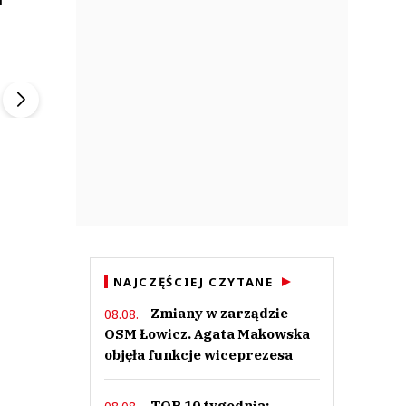
ek
Szefem być Sezon 2
Marcin Przybysz
▶
▶
NAJCZĘŚCIEJ CZYTANE
Zmiany w zarządzie
08.08.
OSM Łowicz. Agata Makowska
objęła funkcje wiceprezesa
TOP 10 tygodnia: