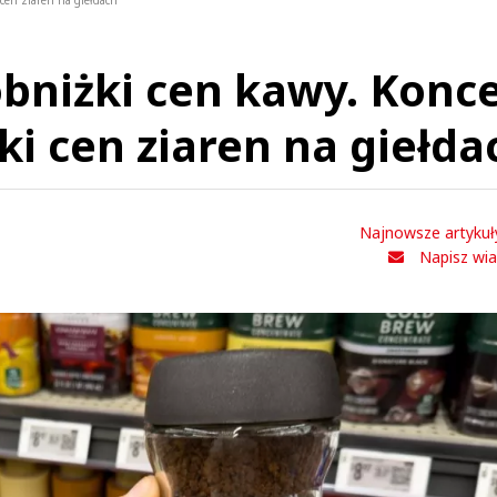
cen ziaren na giełdach
obniżki cen kawy. Konc
ki cen ziaren na giełda
Najnowsze artykuł
Napisz wi