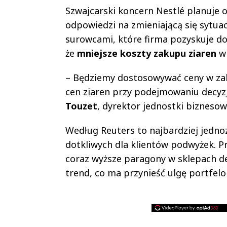
Szwajcarski koncern Nestlé planuje
odpowiedzi na zmieniającą się sytuac
surowcami, które firma pozyskuje do 
że
mniejsze koszty zakupu ziaren
wp
– Będziemy dostosowywać ceny w zale
cen ziaren przy podejmowaniu decyzj
Touzet
, dyrektor jednostki bizneso
Według Reuters to najbardziej jednoz
dotkliwych dla klientów podwyżek. P
coraz wyższe paragony w sklepach de
trend, co ma przynieść ulgę portfel