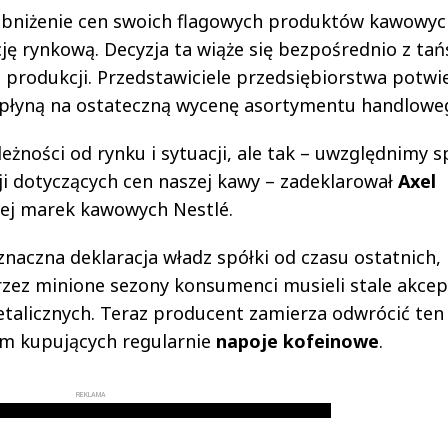
 obniżenie cen swoich flagowych produktów kawowy
ję rynkową. Decyzja ta wiąże się bezpośrednio z ta
produkcji. Przedstawiciele przedsiębiorstwa potwier
łyną na ostateczną wycenę asortymentu handlowe
żności od rynku i sytuacji, ale tak – uwzględnimy 
i dotyczących cen naszej kawy – zadeklarował
Axel
wej marek kawowych Nestlé.
naczna deklaracja władz spółki od czasu ostatnich,
rzez minione sezony konsumenci musieli stale akce
talicznych. Teraz producent zamierza odwrócić ten
om kupujących regularnie
napoje kofeinowe
.
REKLAMA