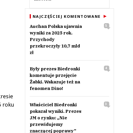
NAJCZĘŚCIEJ KOMENTOWANE
Auchan Polska ujawnia
5
wyniki za 2025 rok.
Przychody
przekroczyły 10,7 mld
zł
Były prezes Biedronki
4
komentuje przejęcie
Żabki. Wskazuje też na
fenomen Dino!
resie
5 roku
Właściciel Biedronki
3
pokazał wyniki. Prezes
JM o rynku: „Nie
przewidujemy
znaczącej poprawy”