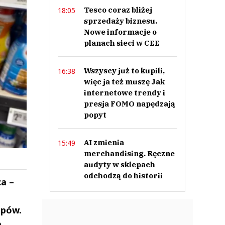
Tesco coraz bliżej
18:05
sprzedaży biznesu.
Nowe informacje o
planach sieci w CEE
Wszyscy już to kupili,
16:38
więc ja też muszę Jak
internetowe trendy i
presja FOMO napędzają
popyt
AI zmienia
15:49
merchandising. Ręczne
audyty w sklepach
odchodzą do historii
a –
epów.
a