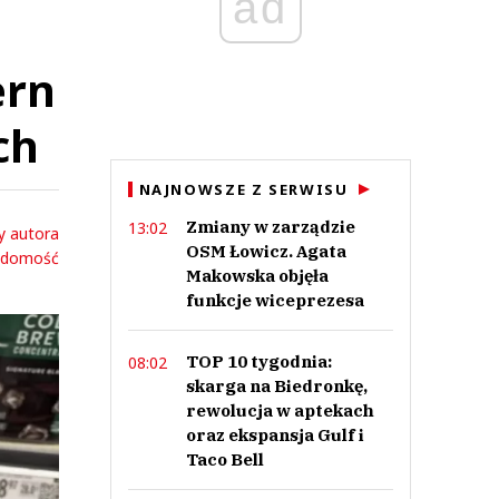
ad
ern
ch
NAJNOWSZE Z SERWISU
Zmiany w zarządzie
13:02
y autora
OSM Łowicz. Agata
adomość
Makowska objęła
funkcje wiceprezesa
TOP 10 tygodnia:
08:02
skarga na Biedronkę,
rewolucja w aptekach
oraz ekspansja Gulf i
Taco Bell