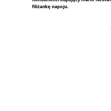
filiżankę napoju.
Andrzej i Marta
Marta i An
Sterniccy
Sterniccy
▶
▶