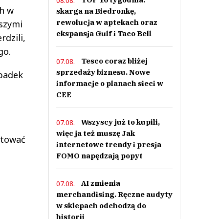
08.08.
ch w
skarga na Biedronkę,
rewolucja w aptekach oraz
ńszymi
ekspansja Gulf i Taco Bell
dzili,
go.
Tesco coraz bliżej
07.08.
sprzedaży biznesu. Nowe
spadek
informacje o planach sieci w
CEE
Wszyscy już to kupili,
07.08.
więc ja też muszę Jak
ptować
internetowe trendy i presja
FOMO napędzają popyt
AI zmienia
07.08.
merchandising. Ręczne audyty
w sklepach odchodzą do
historii