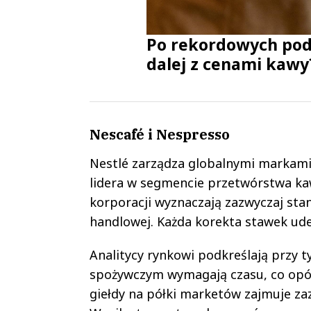
Po rekordowych podw
dalej z cenami kawy
Nescafé i Nespresso
Nestlé zarządza globalnymi markami
lidera w segmencie przetwórstwa ka
korporacji wyznaczają zazwyczaj st
handlowej. Każda korekta stawek ude
Analitycy rynkowi podkreślają przy t
spożywczym wymagają czasu, co opóź
giełdy na półki marketów zajmuje za