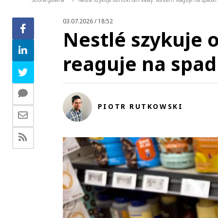
Strona główna
Nestlé szykuje obniżki cen kawy. Koncern reaguje na spadki 
>
03.07.2026 / 18:52
Nestlé szykuje 
reaguje na spad
PIOTR RUTKOWSKI