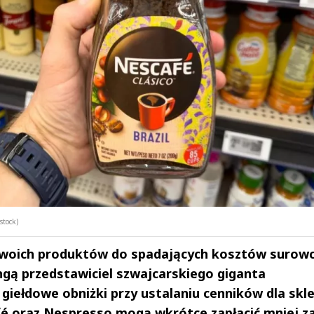
stock)
 swoich produktów do spadających kosztów surowc
ngą przedstawiciel szwajcarskiego giganta
 giełdowe obniżki przy ustalaniu cenników dla skl
é oraz Nespresso mogą wkrótce zapłacić mniej z