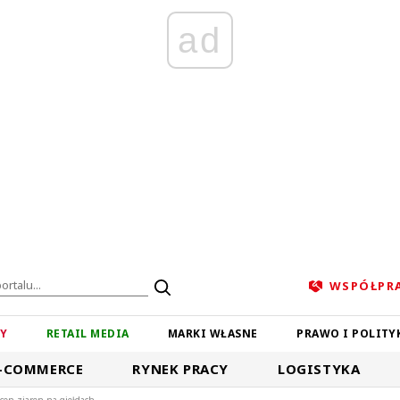
ad
WSPÓŁPR
ZY
RETAIL MEDIA
MARKI WŁASNE
PRAWO I POLITY
-COMMERCE
RYNEK PRACY
LOGISTYKA