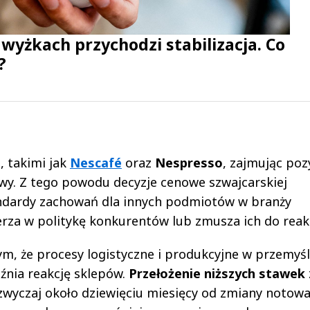
yżkach przychodzi stabilizacja. Co
?
, takimi jak
Nescafé
oraz
Nespresso
, zajmując poz
wy. Z tego powodu decyzje cenowe szwajcarskiej
andardy zachowań dla innych podmiotów w branży
rza w politykę konkurentów lub zmusza ich do reakc
ym, że procesy logistyczne i produkcyjne w przemyś
nia reakcję sklepów.
Przełożenie niższych stawek
zwyczaj około dziewięciu miesięcy od zmiany notowa