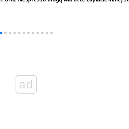
drzej
Michał Stężalski
FineDiningWe
▶
▶
ad