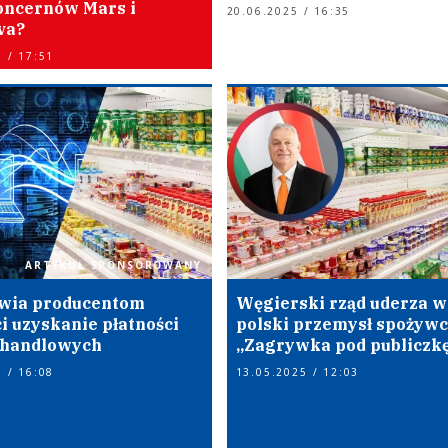
oncernów Mars i
20.06.2025 / 16:35
va?
 / 17:51
ARTYKUŁ SPONSOROWANY
twia producentom
Węgierski rząd uderza w
i uzyskanie płatności
polski przemysł spożywc
i handlowych
„Zagrywka pod publiczk
 / 16:08
13.05.2025 / 12:03