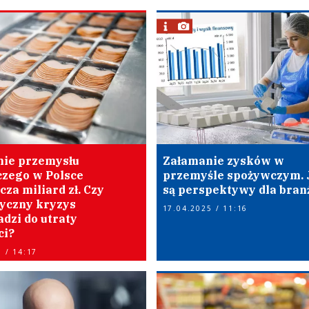
nie przemysłu
Załamanie zysków w
zego w Polsce
przemyśle spożywczym. 
za miliard zł. Czy
są perspektywy dla bran
yczny kryzys
17.04.2025 / 11:16
dzi do utraty
ci?
 / 14:17