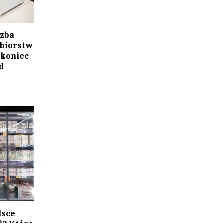
czba
ębiorstw
 koniec
d
lsce