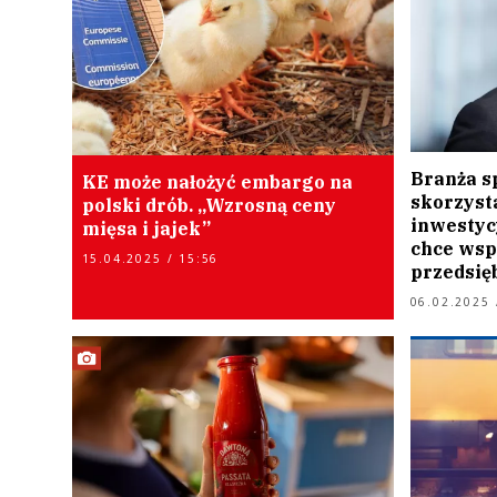
Branża s
KE może nałożyć embargo na
skorzyst
polski drób. „Wzrosną ceny
inwestyc
mięsa i jajek”
chce wsp
15.04.2025 / 15:56
przedsię
06.02.2025 