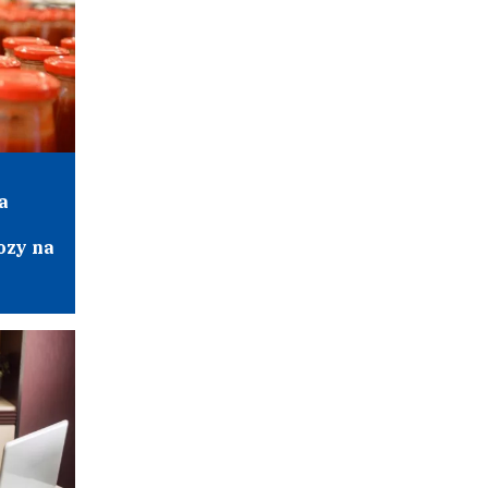
a
ozy na