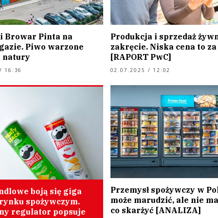
i Browar Pinta na
Produkcja i sprzedaż żywn
azie. Piwo warzone
zakręcie. Niska cena to za
z natury
[RAPORT PwC]
/ 16:36
02.07.2025 / 12:02
Przemysł spożywczy w Po
ndlowe boją się giga
może marudzić, ale nie ma
a rynku spożywczym.
co skarżyć [ANALIZA]
jny regulator popsuje