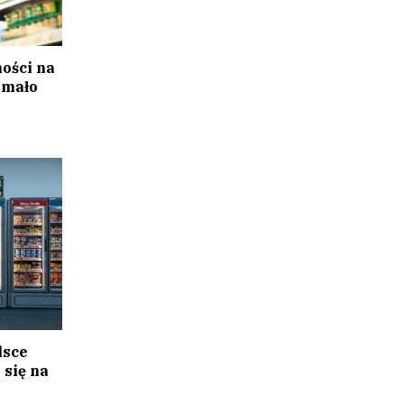
ości na
 mało
lsce
 się na