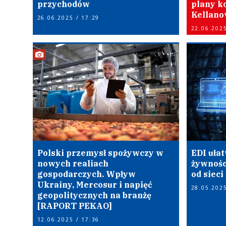
przychodów
plany k
Kellano
26.06.2025 / 17:29
22.06.2025
Polski przemysł spożywczy w
EDI uła
nowych realiach
żywnośc
gospodarczych. Wpływ
od siec
Ukrainy, Mercosur i napięć
28.05.2025
geopolitycznych na branżę
[RAPORT PEKAO]
12.06.2025 / 17:36