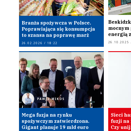
Beskidzk
Branża spożywcza w Polsce.
mocnym g
Poprawiająca się konsumpcja
energią 
to szansa na poprawę marż
26.10.2025 
26.02.2026 / 18:22
PAWEŁ MIKOS
Mega fuzja na rynku
Sieci ha
spożywczym zatwierdzona.
fuzji n
Gigant planuje 19 mld euro
Czy uni