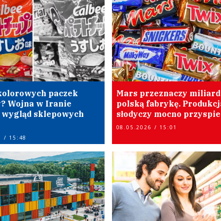
kolorowych paczek
Mars przeznaczy miliard
? Wojna w Iranie
polską fabrykę. Produkcj
 wygląd sklepowych
słodyczy mocno przyspie
08.05.2026 / 15:01
 / 15:48