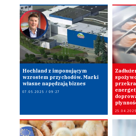
Hochland z imponującym
Zadłuże
wzrostem przychodów. Marki
spożywc
własne napędzają biznes
przekrac
energet
07.05.2025 / 09:27
doprowa
płynnoś
25.04.2025