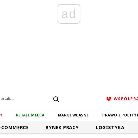
ad
WSPÓŁPR
ZY
RETAIL MEDIA
MARKI WŁASNE
PRAWO I POLITY
-COMMERCE
RYNEK PRACY
LOGISTYKA