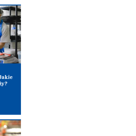
Jakie
ży?