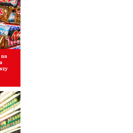
 na
a
szy