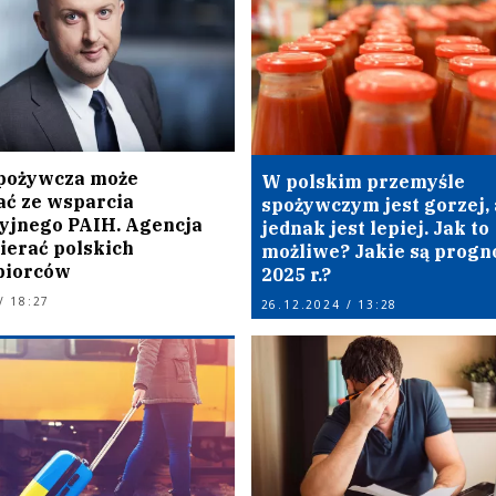
pożywcza może
W polskim przemyśle
ać ze wsparcia
spożywczym jest gorzej, 
yjnego PAIH. Agencja
jednak jest lepiej. Jak to
ierać polskich
możliwe? Jakie są progn
biorców
2025 r.?
/ 18:27
26.12.2024 / 13:28