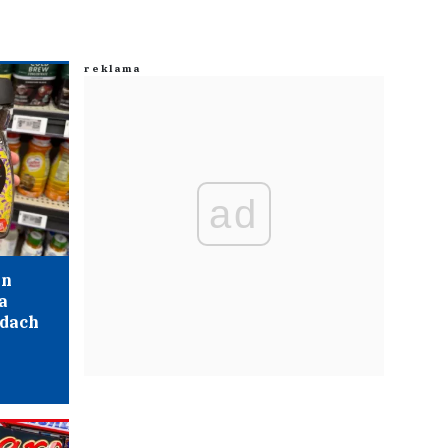
ad
en
a
łdach