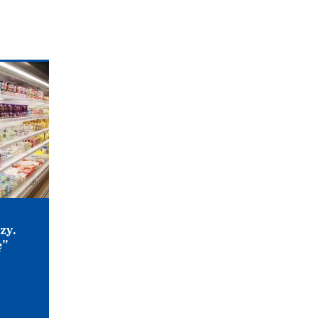
zy.
ę”