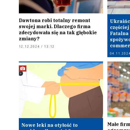
Dawtona robi totalny remont
Ukraińc
swojej marki. Dlaczego firma
częściej
zdecydowała się na tak głębokie
Fatalna
zmiany?
spożywcz
commer
12.12.2024 / 13:12
04.11.2024
Małe fir
Nowe leki na otyłość to