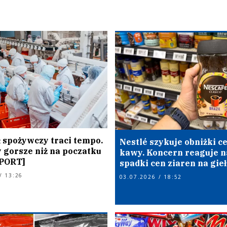
 spożywczy traci tempo.
Nestlé szykuje obniżki c
 gorsze niż na poczatku
kawy. Koncern reaguje n
APORT]
spadki cen ziaren na gie
/ 13:26
03.07.2026 / 18:52