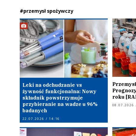
#przemysł spożywczy
Przemysł
Leki na odchudzanie vs
Prognozy
żywność funkcjonalna: Nowy
roku [R
składnik powstrzymuje
przybieranie na wadze u 96%
08.07.2026 
badanych
22.07.2026 / 14:16