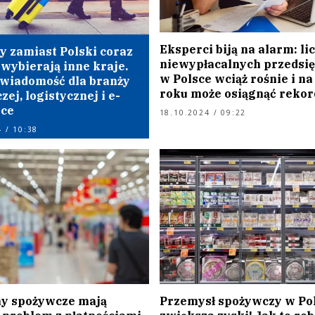
Eksperci biją na alarm: li
y zamiast Polski coraz
niewypłacalnych przedsi
 wybierają inne kraje.
w Polsce wciąż rośnie i na
 wiadomość dla branży
roku może osiągnąć rekor
ej, logistycznej i e-
ce
18.10.2024 / 09:22
 / 10:38
my spożywcze mają
Przemysł spożywczy w Po