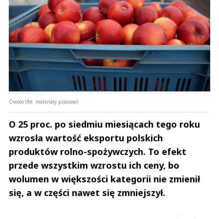
Owoce (fot. materiały prasowe)
O 25 proc. po siedmiu miesiącach tego roku
wzrosła wartość eksportu polskich
produktów rolno-spożywczych. To efekt
przede wszystkim wzrostu ich ceny, bo
wolumen w większości kategorii nie zmienił
się, a w części nawet się zmniejszył.
Andrzej i Marta Sterniccy
Marta i 
▶