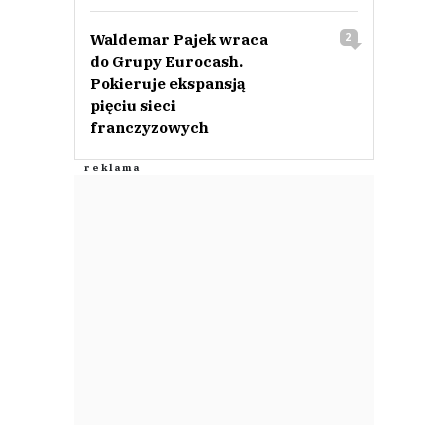
Waldemar Pajek wraca
2
do Grupy Eurocash.
Pokieruje ekspansją
pięciu sieci
franczyzowych