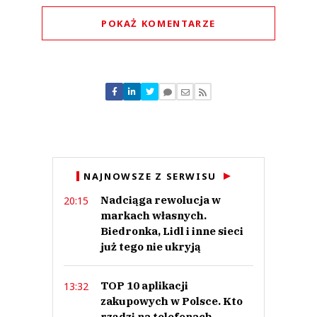
POKAŻ KOMENTARZE
Komentarze (
0
)
Nie znaleziono komentarzy
Zostaw swoje komentarze
Imię (Wymagane)
Anuluj
NAJNOWSZE Z SERWISU
Prześlij komentarz
Nadciąga rewolucja w
20:15
markach własnych.
Biedronka, Lidl i inne sieci
już tego nie ukryją
TOP 10 aplikacji
13:32
zakupowych w Polsce. Kto
rządzi na telefonach