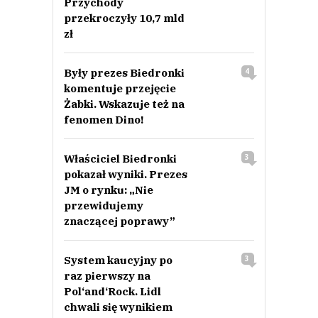
Przychody
przekroczyły 10,7 mld
zł
Były prezes Biedronki
4
komentuje przejęcie
Żabki. Wskazuje też na
fenomen Dino!
Właściciel Biedronki
3
pokazał wyniki. Prezes
JM o rynku: „Nie
przewidujemy
znaczącej poprawy”
System kaucyjny po
3
raz pierwszy na
Pol‘and‘Rock. Lidl
chwali się wynikiem