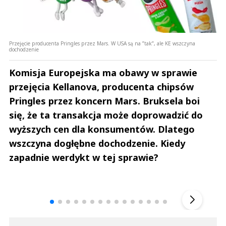
Przejęcie producenta Pringles przez Mars. W USA są na ”tak”, ale KE wszczyna
dochodzenie
Komisja Europejska ma obawy w sprawie
przejęcia Kellanova, producenta chipsów
Pringles przez koncern Mars. Bruksela boi
się, że ta transakcja może doprowadzić do
wyższych cen dla konsumentów. Dlatego
wszczyna dogłębne dochodzenie. Kiedy
zapadnie werdykt w tej sprawie?
Andrzej i Marta Sterniccy
Marta i 
▶