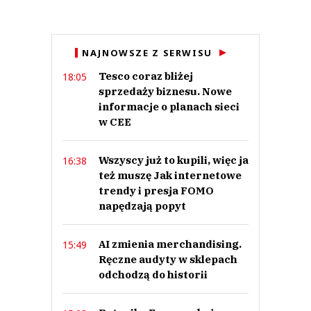
Anuluj
NAJNOWSZE Z SERWISU
Prześlij komentarz
Tesco coraz bliżej
18:05
sprzedaży biznesu. Nowe
informacje o planach sieci
w CEE
Wszyscy już to kupili, więc ja
16:38
też muszę Jak internetowe
trendy i presja FOMO
napędzają popyt
AI zmienia merchandising.
15:49
Ręczne audyty w sklepach
odchodzą do historii