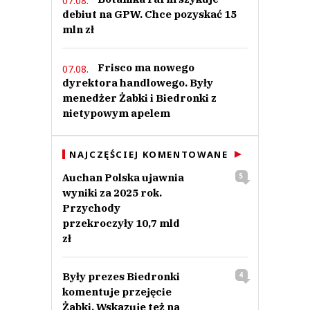
07.08.
debiut na GPW. Chce pozyskać 15
mln zł
Frisco ma nowego
07.08.
dyrektora handlowego. Były
menedżer Żabki i Biedronki z
nietypowym apelem
NAJCZĘŚCIEJ KOMENTOWANE
Auchan Polska ujawnia
5
wyniki za 2025 rok.
Przychody
przekroczyły 10,7 mld
zł
Były prezes Biedronki
4
komentuje przejęcie
Żabki. Wskazuje też na