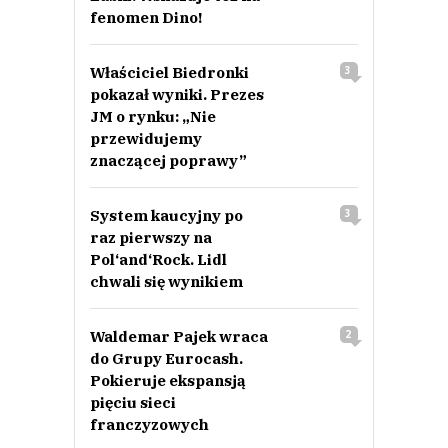
fenomen Dino!
Właściciel Biedronki
3
pokazał wyniki. Prezes
JM o rynku: „Nie
przewidujemy
znaczącej poprawy”
System kaucyjny po
3
raz pierwszy na
Pol‘and‘Rock. Lidl
chwali się wynikiem
Waldemar Pajek wraca
2
do Grupy Eurocash.
Pokieruje ekspansją
pięciu sieci
franczyzowych