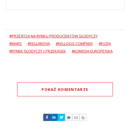
#PRZEJĘCIA NA RYNKU PRODUCENTÓW SŁODYCZY
#MARS
#KELLANOVA
#KELLOGG COMPANY
#FUZJA
#RYNEK SŁODYCZY I PRZEKĄSEK
#KOMISJA EUROPEJSKA
POKAŻ KOMENTARZE
Komentarze (
0
)
Nie znaleziono komentarzy
Zostaw swoje komentarze
Imię (Wymagane)