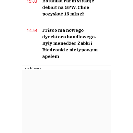
Botanika Farm szykuje
15:03
debiut na GPW. Chce
pozyskać 15 mln zł
Frisco ma nowego
14:54
dyrektora handlowego.
Były menedżer Żabki i
Biedronki z nietypowym
apelem