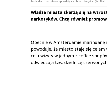
Amsterdam chce zakazać sprzedaży marihuany turystom (fot. David
Władze miasta skarżą się na wzros
narkotyków. Chcą również promowa
Andrzej i Marta
Marta i An
Sterniccy
Sterniccy
▶
▶
Obecnie w Amsterdamie marihuanę mo
powoduje, że miasto staje się celem 
celu wizyty w jednym z coffee shopów
odwiedzają tzw. dzielnicę czerwonych