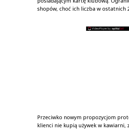
posiadającym kartę klubową. Ogranic
shopów, choć ich liczba w ostatnich 2
Przeciwko nowym propozycjom protes
klienci nie kupią używek w kawiarni,