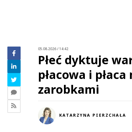
This commen
Coffeshopy to nie tylko Amsterdam. W innych miastach N
stolica, zar
05.08.2026 / 14:42
Płeć dyktuje war
płacowa i płaca
zarobkami
This commen
b
KATARZYNA PIERZCHAŁA