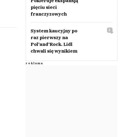
Pokieruje ekspansją
pięciu sieci
franczyzowych
System kaucyjny po
2
raz pierwszy na
Pol‘and‘Rock. Lidl
chwali się wynikiem