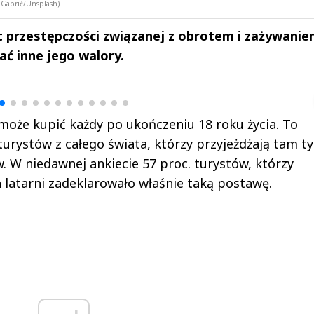
 Gabrić/Unsplash)
t przestępczości związanej z obrotem i zażywani
ć inne jego walory.
drzej
Michał Stężalski
FineDiningWe
▶
▶
że kupić każdy po ukończeniu 18 roku życia. To
turystów z całego świata, którzy przyjeżdżają tam t
. W niedawnej ankiecie 57 proc. turystów, którzy
 latarni zadeklarowało właśnie taką postawę.