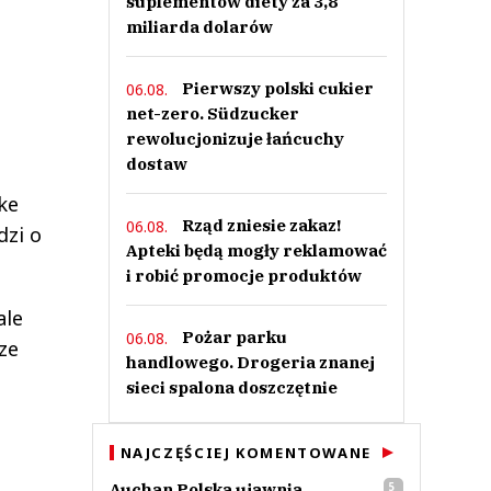
suplementów diety za 3,8
miliarda dolarów
Pierwszy polski cukier
06.08.
net-zero. Südzucker
rewolucjonizuje łańcuchy
dostaw
ke
Rząd zniesie zakaz!
06.08.
dzi o
Apteki będą mogły reklamować
i robić promocje produktów
ale
Pożar parku
06.08.
ze
handlowego. Drogeria znanej
sieci spalona doszczętnie
NAJCZĘŚCIEJ KOMENTOWANE
Auchan Polska ujawnia
5