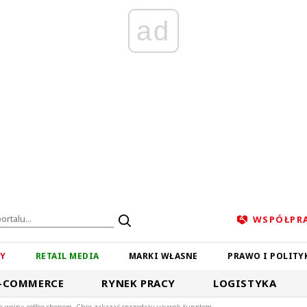
ad
WSPÓŁPR
ZY
RETAIL MEDIA
MARKI WŁASNE
PRAWO I POLITY
-COMMERCE
RYNEK PRACY
LOGISTYKA