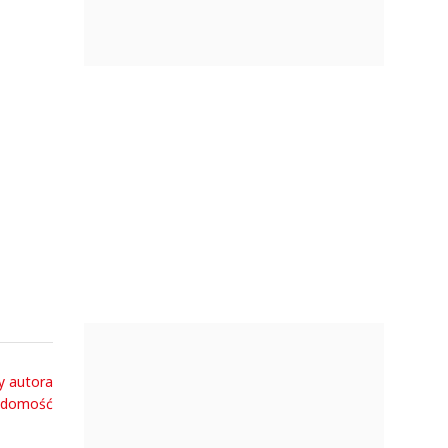
zarobi
y autora
adomość