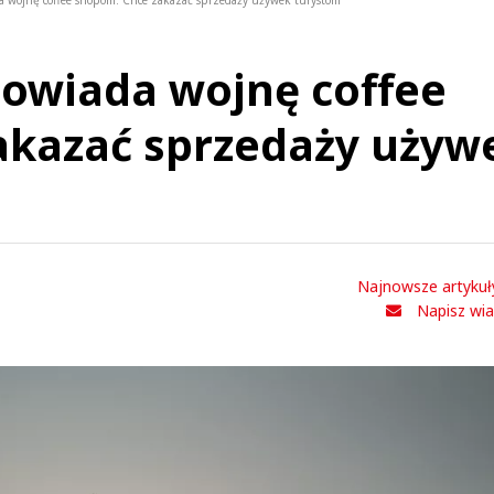
 wojnę coffee shopom. Chce zakazać sprzedaży używek turystom
wiada wojnę coffee
akazać sprzedaży używ
Najnowsze artykuł
Napisz wi