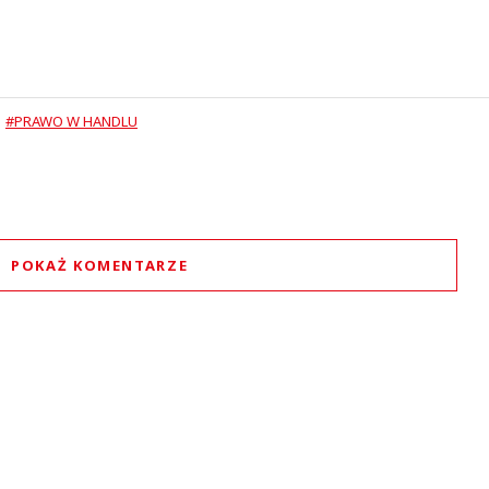
#PRAWO W HANDLU
POKAŻ KOMENTARZE
Komentarze (
2
)
Turysta
11.01.2021 / 19:37