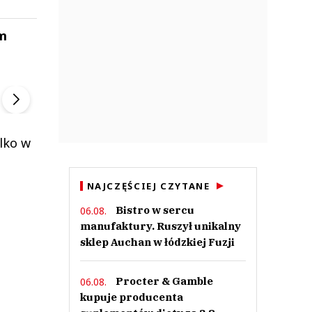
em
ek
Szefem być Sezon 2
Marcin Przybysz
▶
▶
ylko w
NAJCZĘŚCIEJ CZYTANE
Bistro w sercu
06.08.
manufaktury. Ruszył unikalny
sklep Auchan w łódzkiej Fuzji
Procter & Gamble
06.08.
kupuje producenta