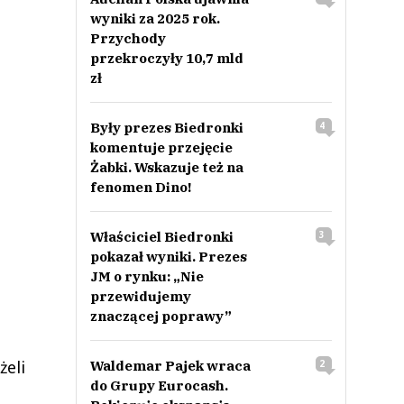
wyniki za 2025 rok.
Przychody
przekroczyły 10,7 mld
zł
Były prezes Biedronki
4
komentuje przejęcie
Żabki. Wskazuje też na
fenomen Dino!
Właściciel Biedronki
3
pokazał wyniki. Prezes
JM o rynku: „Nie
przewidujemy
znaczącej poprawy”
żeli
Waldemar Pajek wraca
2
do Grupy Eurocash.