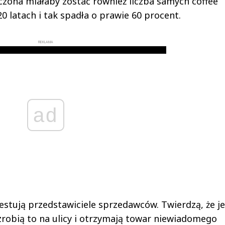
zona miałaby zostać również liczba samych coffee
0 latach i tak spadła o prawie 60 procent.
REKLAMA
ad
tują przedstawiciele sprzedawców. Twierdzą, że je
 zrobią to na ulicy i otrzymają towar niewiadomego