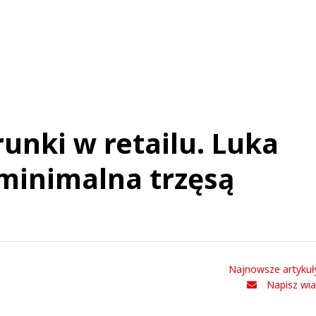
t was minimized by the moderator on the site
iderlandów, są one również obecne - taniej, spokojniej i bardziej klimatycznie. Nie 
obią inne miasta. Natura/biznes nie znosi próżni.
Turysta
Odpowiedz
0
0
unki w retailu. Luka
 minimalna trzęsą
Jo
11.01.2021 / 16:52
t was minimized by the moderator on the site
urmistrzyni to była, nie burmistrz :-)
Najnowsze artykuł
Jo
Odpowiedz
Napisz wi
0