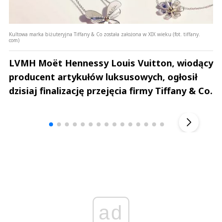
Kultowa marka biżuteryjna Tiffany & Co została założona w XIX wieku (fot. tiffany.
com)
LVMH Moët Hennessy Louis Vuitton, wiodący
producent artykułów luksusowych, ogłosił
dzisiaj finalizację przejęcia firmy Tiffany & Co.
Andrzej i Marta Sterniccy
Marta i 
▶
ad