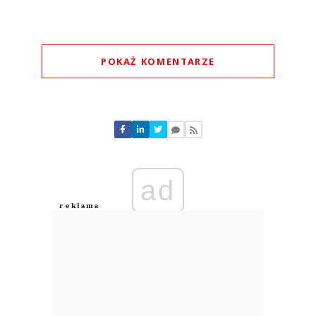
POKAŻ KOMENTARZE
Komentarze (
0
)
Nie znaleziono komentarzy
Zostaw swoje komentarze
Imię (Wymagane)
ad
Anuluj
Prześlij komentarz