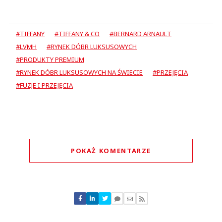
#TIFFANY
#TIFFANY & CO
#BERNARD ARNAULT
#LVMH
#RYNEK DÓBR LUKSUSOWYCH
#PRODUKTY PREMIUM
#RYNEK DÓBR LUKSUSOWYCH NA ŚWIECIE
#PRZEJĘCIA
#FUZJE I PRZEJĘCIA
POKAŻ KOMENTARZE
Komentarze (
0
)
Nie znaleziono komentarzy
Zostaw swoje komentarze
Imię (Wymagane)