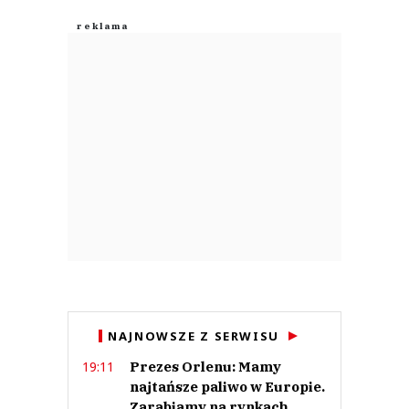
Zostaw swoje komentarze
Imię (Wymagane)
Anuluj
Prześlij komentarz
NAJNOWSZE Z SERWISU
Prezes Orlenu: Mamy
19:11
najtańsze paliwo w Europie.
Zarabiamy na rynkach