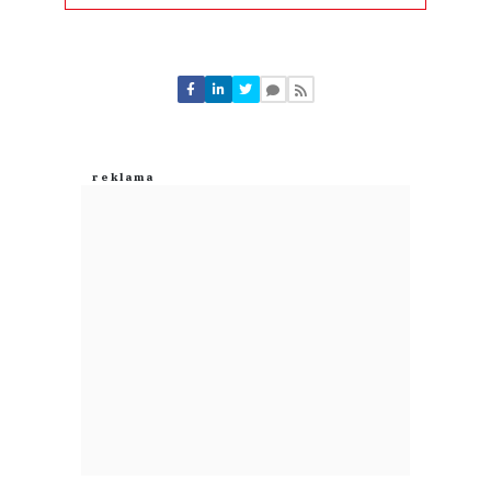
Komentarze (
1
)
Tomasz
04.08.2026 / 11:43
This comment was minimized by the moderator on the site
1. Kolejny krok do pieniądza cyfrowego...
2. Babcie by miały problem a też chciałyby mieć taniej
3. Będzie mniej pracowników w sklepie do pomocy a kasy samoobsługowe
też mają swoje problemy
4. Zwykłe kasy znikną
Tomasz
Odpowiedz
0
0
Nie znaleziono komentarzy