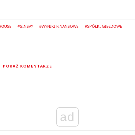
HOUSE
#SINSAY
#WYNIKI FINANSOWE
#SPÓŁKI GIEŁDOWE
POKAŻ KOMENTARZE
Komentarze (
6
)
ad
GrzegorzKt
26.02.2020 / 16:17
t was minimized by the moderator on the site