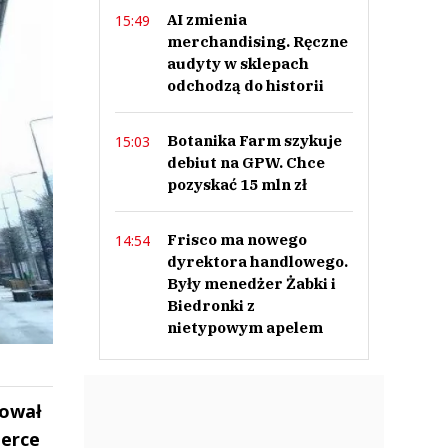
AI zmienia
15:49
merchandising. Ręczne
audyty w sklepach
odchodzą do historii
Botanika Farm szykuje
15:03
debiut na GPW. Chce
pozyskać 15 mln zł
Frisco ma nowego
14:54
dyrektora handlowego.
Były menedżer Żabki i
Biedronki z
nietypowym apelem
mował
merce