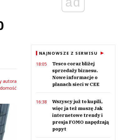
ad
0
NAJNOWSZE Z SERWISU
Tesco coraz bliżej
18:05
sprzedaży biznesu.
Nowe informacje o
y autora
planach sieci w CEE
adomość
Wszyscy już to kupili,
16:38
więc ja też muszę Jak
internetowe trendy i
presja FOMO napędzają
popyt