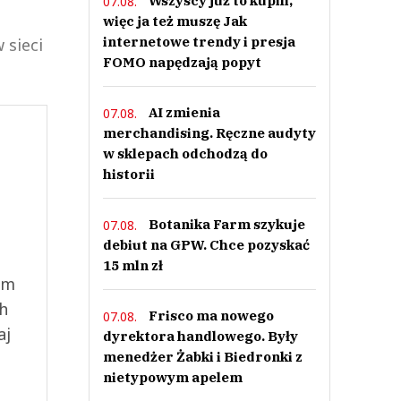
Wszyscy już to kupili,
07.08.
więc ja też muszę Jak
internetowe trendy i presja
 sieci
FOMO napędzają popyt
AI zmienia
07.08.
merchandising. Ręczne audyty
w sklepach odchodzą do
historii
Botanika Farm szykuje
07.08.
debiut na GPW. Chce pozyskać
15 mln zł
ym
ch
Frisco ma nowego
07.08.
aj
dyrektora handlowego. Były
menedżer Żabki i Biedronki z
nietypowym apelem