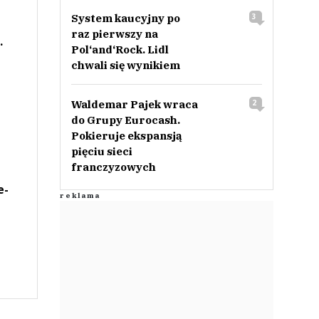
System kaucyjny po
3
raz pierwszy na
.
Pol‘and‘Rock. Lidl
chwali się wynikiem
Waldemar Pajek wraca
2
do Grupy Eurocash.
Pokieruje ekspansją
pięciu sieci
franczyzowych
e-