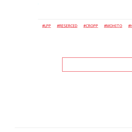
#LPP
#RESERCED
#CROPP
#MOHITO
#
This commen