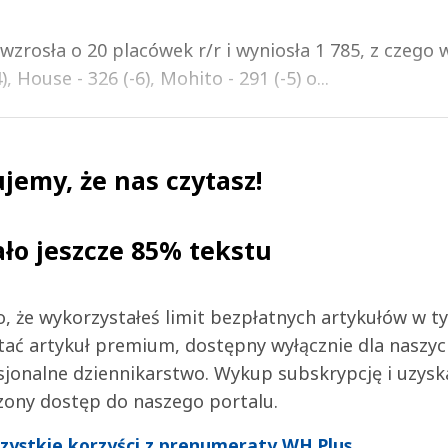
wzrosła o 20 placówek r/r i wyniosła 1 785, z czego w
), House - 326 (-6), Mohito - 291 (-5) o...
jemy, że nas czytasz!
ało jeszcze 85% tekstu
 to, że wykorzystałeś limit bezpłatnych artykułów w t
tać artykuł premium, dostępny wyłącznie dla naszy
jonalne dziennikarstwo. Wykup subskrypcję i uzysk
zony dostęp do naszego portalu.
wszystkie korzyści z prenumeraty WH Plus