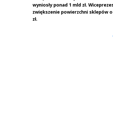
wyniosły ponad 1 mld zł. Wicepreze
zwiększenie powierzchni sklepów o 
zł.
Andrzej i Marta
Marta i An
Sterniccy
Sterniccy
▶
▶