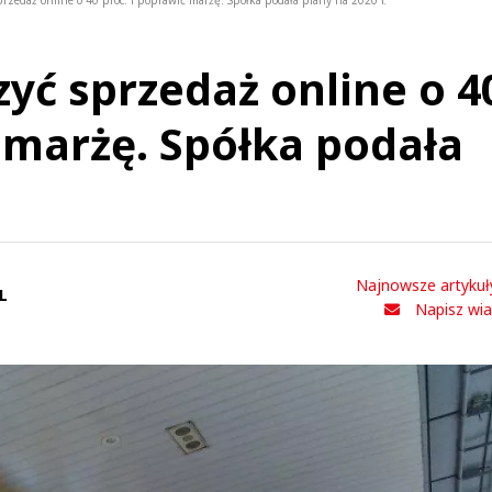
rzedaż online o 40 proc. i poprawić marżę. Spółka podała plany na 2020 r.
zyć sprzedaż online o 4
ć marżę. Spółka podała
Najnowsze artykuł
L
Napisz wi