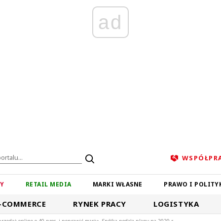
ad
WSPÓŁPR
ZY
RETAIL MEDIA
MARKI WŁASNE
PRAWO I POLITY
-COMMERCE
RYNEK PRACY
LOGISTYKA