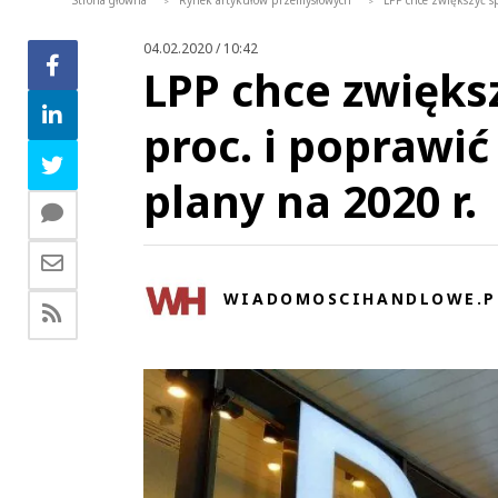
Strona główna
Rynek artykułów przemysłowych
LPP chce zwiększyć sp
>
>
04.02.2020 / 10:42
LPP chce zwięks
proc. i poprawi
plany na 2020 r.
WIADOMOSCIHANDLOWE.P