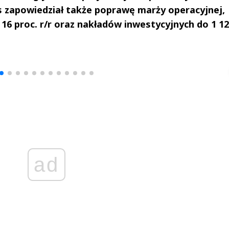
s zapowiedział także poprawę marży operacyjnej,
16 proc. r/r oraz nakładów inwestycyjnych do 1 1
drzej
Michał Stężalski
FineDiningWe
▶
▶
ad