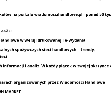
kułów na portalu wiadomoscihandlowe.pl - ponad 50 tys
TAKŻE:
andlowe w wersji drukowanej i e-wydania
okalnych spożywczych sieci handlowych – trendy,
ieci
informacji i analiz. W każdy piątek w twojej skrzynce 
narach organizowanych przez Wiadomości Handlowe
 WH MARKET