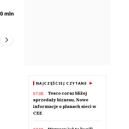
20 mln
ek
Szefem być Sezon 2
Marcin Przybysz
▶
▶
NAJCZĘŚCIEJ CZYTANE
Tesco coraz bliżej
07.08.
sprzedaży biznesu. Nowe
informacje o planach sieci w
CEE