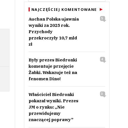
NAJCZĘŚCIEJ KOMENTOWANE
Auchan Polska ujawnia
5
wyniki za 2025 rok.
Przychody
przekroczyły 10,7 mld
zł
Były prezes Biedronki
4
komentuje przejęcie
Żabki. Wskazuje też na
fenomen Dino!
Właściciel Biedronki
3
pokazał wyniki. Prezes
JM o rynku: „Nie
przewidujemy
znaczącej poprawy”