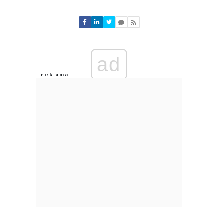
Komentarze (
1
)
ad
Paweł
04.08.2026 / 13:30
This comment was minimized by the moderator on the site
Jaka spektakularna porażka
Paweł
Odpowiedz
0
0
Nie znaleziono komentarzy
Zostaw swoje komentarze
Imię (Wymagane)
Anuluj