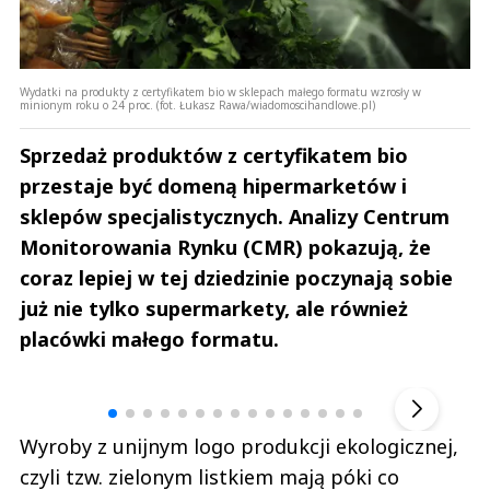
Wydatki na produkty z certyfikatem bio w sklepach małego formatu wzrosły w
minionym roku o 24 proc. (fot. Łukasz Rawa/wiadomoscihandlowe.pl)
Sprzedaż produktów z certyfikatem bio
przestaje być domeną hipermarketów i
sklepów specjalistycznych. Analizy Centrum
Monitorowania Rynku (CMR) pokazują, że
coraz lepiej w tej dziedzinie poczynają sobie
już nie tylko supermarkety, ale również
placówki małego formatu.
Andrzej i Marta Sterniccy
Marta i 
▶
Wyroby z unijnym logo produkcji ekologicznej,
czyli tzw. zielonym listkiem mają póki co