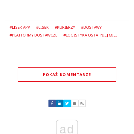
#LISEK APP
#LISEK
#KURIERZY
#DOSTAWY
#PLATFORMY DOSTAWCZE
#LOGISTYKA OSTATNIEJ MILI
POKAŻ KOMENTARZE
Komentarze (
0
)
Nie znaleziono komentarzy
Zostaw swoje komentarze
Imię (Wymagane)
ad
Anuluj