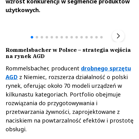
wzrost konkurencji w segmencie produktów
użytkowych.
Andrzej i Marta Sterniccy
Marta i 
▶
Rommelsbacher w Polsce – strategia wejścia
na rynek AGD
Rommelsbacher, producent
drobnego sprzętu
AGD
z Niemiec, rozszerza działalność o polski
rynek, oferując około 70 modeli urządzeń w
kilkunastu kategoriach. Portfolio obejmuje
rozwiązania do przygotowywania i
przetwarzania żywności, zaprojektowane z
naciskiem na powtarzalność efektów i prostotę
obsługi.