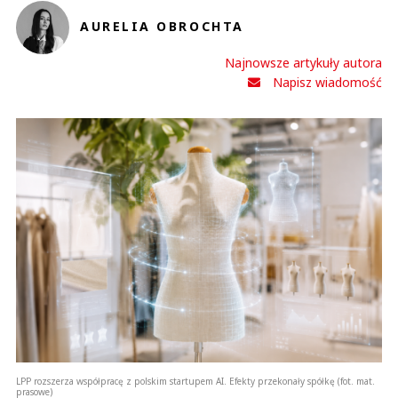
AURELIA OBROCHTA
Najnowsze artykuły autora
Napisz wiadomość
LPP rozszerza współpracę z polskim startupem AI. Efekty przekonały spółkę (fot. mat.
prasowe)