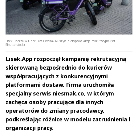
Lisek uderza w Uber Eats i Wolta? Ruszyła nietypowa akcja rekrutacyjna (fot.
Shutterstock)
Lisek.App rozpoczął kampanię rekrutacyjną
skierowaną bezpośrednio do kurierów
współpracujących z konkurencyjnymi
platformami dostaw. Firma uruchomiła
specjalny serwis niesmak.co, w którym
zachęca osoby pracujące dla innych
operatorów do zmiany pracodawcy,
podkreślając różnice w modelu zatrudnienia i
organizacji pracy.