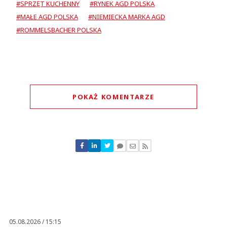
#SPRZĘT KUCHENNY
#RYNEK AGD POLSKA
#MAŁE AGD POLSKA
#NIEMIECKA MARKA AGD
#ROMMELSBACHER POLSKA
POKAŻ KOMENTARZE
Komentarze (
0
)
Nie znaleziono komentarzy
Zostaw swoje komentarze
Imię (Wymagane)
Anuluj
Prześlij komentarz
05.08.2026 / 15:15