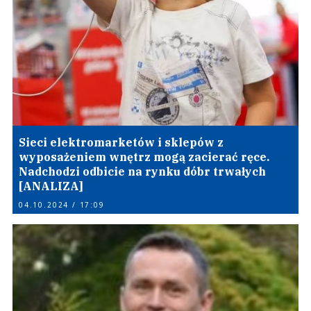
Sieci elektromarketów i sklepów z
wyposażeniem wnętrz mogą zacierać ręce.
Nadchodzi odbicie na rynku dóbr trwałych
[ANALIZA]
04.10.2024 / 17:09