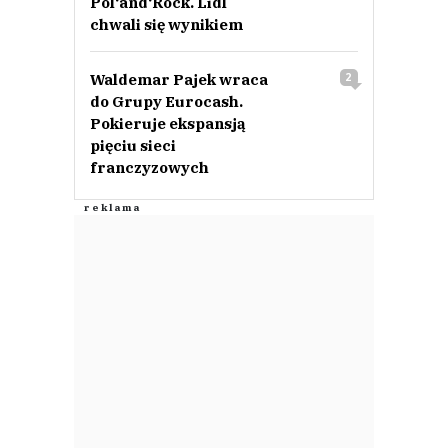
Pol‘and‘Rock. Lidl
chwali się wynikiem
Waldemar Pajek wraca
2
do Grupy Eurocash.
Pokieruje ekspansją
pięciu sieci
franczyzowych