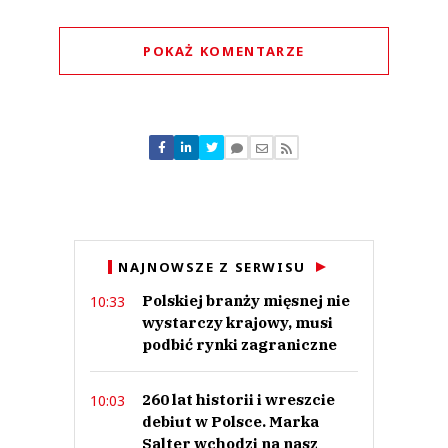
POKAŻ KOMENTARZE
Komentarze (
0
)
Nie znaleziono komentarzy
Zostaw swoje komentarze
Imię (Wymagane)
Anuluj
NAJNOWSZE Z SERWISU
Prześlij komentarz
Polskiej branży mięsnej nie
10:33
wystarczy krajowy, musi
podbić rynki zagraniczne
260 lat historii i wreszcie
10:03
debiut w Polsce. Marka
Salter wchodzi na nasz