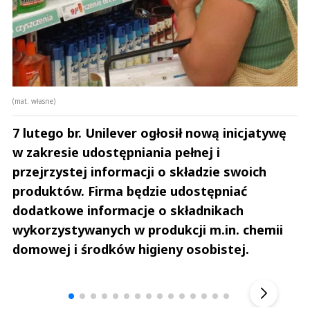
(mat. własne)
7 lutego br. Unilever ogłosił nową inicjatywę
w zakresie udostępniania pełnej i
przejrzystej informacji o składzie swoich
produktów. Firma będzie udostępniać
dodatkowe informacje o składnikach
wykorzystywanych w produkcji m.in. chemii
domowej i środków higieny osobistej.
Andrzej i Marta Sterniccy
Marta i 
▶