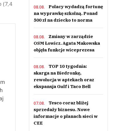
 (7,4
Polacy wydadzą fortunę
08.08.
na wyprawkę szkolną. Ponad
500 zł na dziecko to norma
Zmiany w zarządzie
08.08.
OSM Łowicz. Agata Makowska
objęła funkcje wiceprezesa
TOP 10 tygodnia:
08.08.
skarga na Biedronkę,
rewolucja w aptekach oraz
ym
ekspansja Gulf i Taco Bell
ch
aj
Tesco coraz bliżej
07.08.
sprzedaży biznesu. Nowe
informacje o planach sieci w
CEE