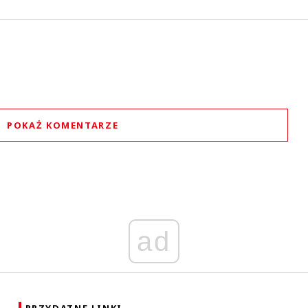
POKAŻ KOMENTARZE
Komentarze (
0
)
Nie znaleziono komentarzy
staw swoje komentarze
Imię (Wymagane)
ad
Anuluj
Prześlij komentarz
PRZYDATNE LINKI