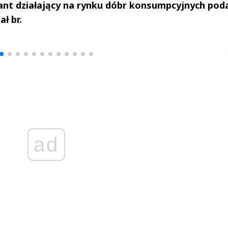
gant działający na rynku dóbr konsumpcyjnych pod
ł br.
drzej
Michał Stężalski
FineDiningWe
▶
▶
ad