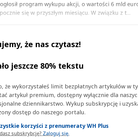
 ogłosił program wykupu akcji, o wartości 6 mld euro
pocznie się w przyszłym miesiącu. W związku z t...
jemy, że nas czytasz!
ało jeszcze 80% tekstu
 to, że wykorzystałeś limit bezpłatnych artykułów w t
tać artykuł premium, dostępny wyłącznie dla naszy
jonalne dziennikarstwo. Wykup subskrypcję i uzysk
zony dostęp do naszego portalu.
wszystkie korzyści z prenumeraty WH Plus
dasz subskrybcję?
Zaloguj się.