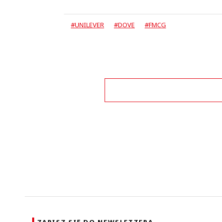
#UNILEVER
#DOVE
#FMCG
Zo
ZAPISZ SIĘ DO NEWSLETTERA