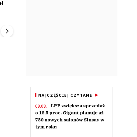
ał
ek
Szefem być Sezon 2
Marcin Przybysz
▶
▶
NAJCZĘŚCIEJ CZYTANE
LPP zwiększa sprzedaż
09.08.
o 18,5 proc. Gigant planuje aż
750 nowych salonów Sinsay w
tym roku