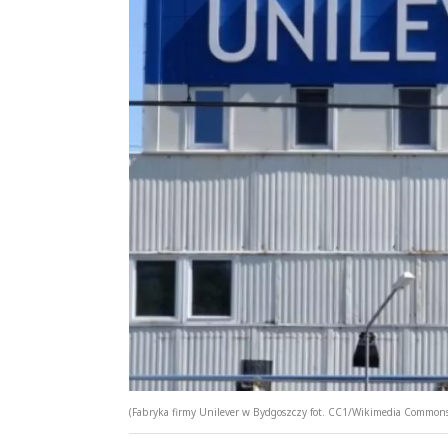
(Fabryka firmy Unilever w Bydgoszczy fot. CC1/Wikimedia Commons