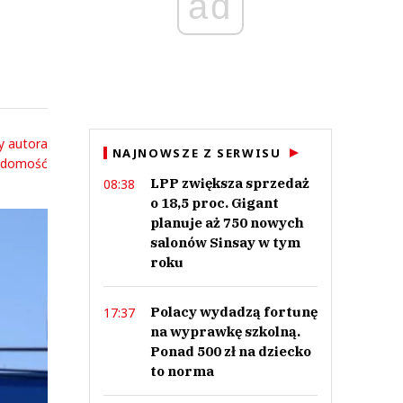
ad
y autora
NAJNOWSZE Z SERWISU
adomość
LPP zwiększa sprzedaż
08:38
o 18,5 proc. Gigant
planuje aż 750 nowych
salonów Sinsay w tym
roku
Polacy wydadzą fortunę
17:37
na wyprawkę szkolną.
Ponad 500 zł na dziecko
to norma