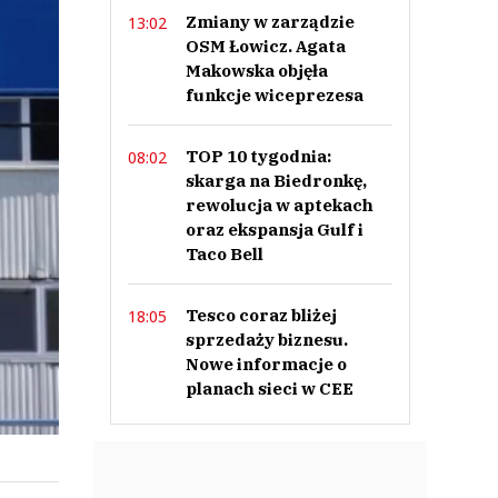
Zmiany w zarządzie
13:02
OSM Łowicz. Agata
Makowska objęła
funkcje wiceprezesa
TOP 10 tygodnia:
08:02
skarga na Biedronkę,
rewolucja w aptekach
oraz ekspansja Gulf i
Taco Bell
Tesco coraz bliżej
18:05
sprzedaży biznesu.
Nowe informacje o
planach sieci w CEE