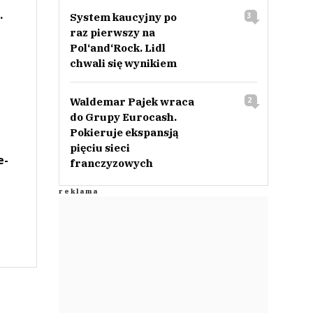
.
System kaucyjny po
3
raz pierwszy na
Pol‘and‘Rock. Lidl
chwali się wynikiem
Waldemar Pajek wraca
2
do Grupy Eurocash.
Pokieruje ekspansją
pięciu sieci
e-
franczyzowych