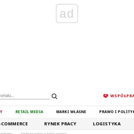
ad
WSPÓŁPR
ZY
RETAIL MEDIA
MARKI WŁASNE
PRAWO I POLITY
-COMMERCE
RYNEK PRACY
LOGISTYKA