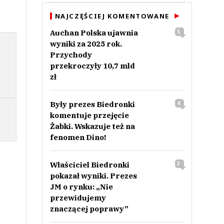
NAJCZĘŚCIEJ KOMENTOWANE
Auchan Polska ujawnia
5
wyniki za 2025 rok.
Przychody
przekroczyły 10,7 mld
zł
Były prezes Biedronki
4
komentuje przejęcie
Żabki. Wskazuje też na
fenomen Dino!
Właściciel Biedronki
3
pokazał wyniki. Prezes
JM o rynku: „Nie
przewidujemy
znaczącej poprawy”