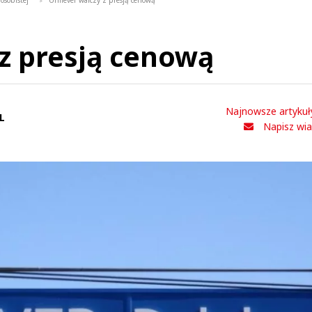
osobistej
Unilever walczy z presją cenową
>
 z presją cenową
Najnowsze artykuł
L
Napisz wi