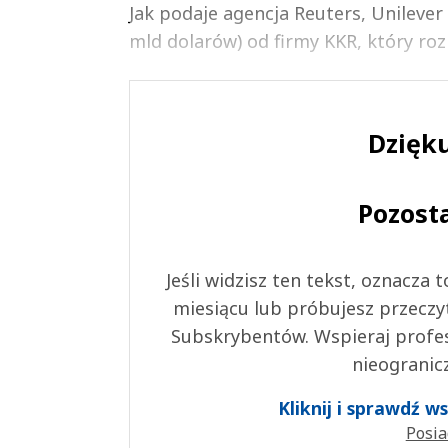
Jak podaje agencja Reuters, Unilever
mld dolarów) od firmy KKR, który roz
Dzięku
Pozost
Jeśli widzisz ten tekst, oznacza
miesiącu lub próbujesz przeczy
Subskrybentów. Wspieraj profes
nieogranic
Kliknij i sprawdź 
Posia