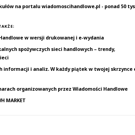
kułów na portalu wiadomoscihandlowe.pl - ponad 50 tys
TAKŻE:
andlowe w wersji drukowanej i e-wydania
okalnych spożywczych sieci handlowych – trendy,
ieci
informacji i analiz. W każdy piątek w twojej skrzynce 
narach organizowanych przez Wiadomości Handlowe
 WH MARKET