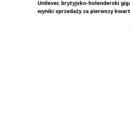
Unilever, brytyjsko-holenderski gi
wyniki sprzedaży za pierwszy kwarta
Andrzej i Marta
Marta i An
Sterniccy
Sterniccy
▶
▶