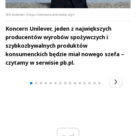
Nils Andersen (https://commons.wikimedia.org/)
Koncern Unilever, jeden z największych
producentów wyrobów spożywczych i
szybkozbywalnych produktów
konsumenckich będzie miał nowego szefa –
czytamy w serwisie pb.pl.
Andrzej i Marta Sterniccy
Marta i 
▶