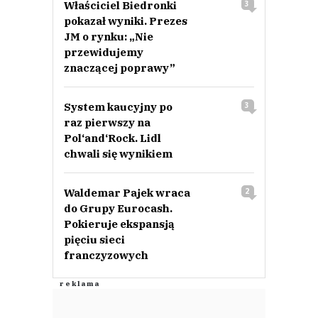
Właściciel Biedronki
3
pokazał wyniki. Prezes
JM o rynku: „Nie
przewidujemy
znaczącej poprawy”
System kaucyjny po
3
raz pierwszy na
Pol‘and‘Rock. Lidl
chwali się wynikiem
Waldemar Pajek wraca
2
do Grupy Eurocash.
Pokieruje ekspansją
pięciu sieci
franczyzowych