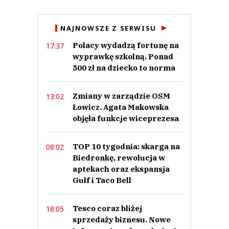
Anuluj
NAJNOWSZE Z SERWISU
Prześlij komentarz
Polacy wydadzą fortunę na
17:37
wyprawkę szkolną. Ponad
500 zł na dziecko to norma
Zmiany w zarządzie OSM
13:02
Łowicz. Agata Makowska
objęła funkcje wiceprezesa
TOP 10 tygodnia: skarga na
08:02
Biedronkę, rewolucja w
aptekach oraz ekspansja
Gulf i Taco Bell
Tesco coraz bliżej
18:05
sprzedaży biznesu. Nowe