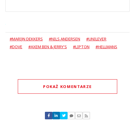
#MARIJN DEKKERS
#NILS ANDERSEN
#UNILEVER
#DOVE
#AXEM BEN & JERRY'S
#LIPTON
#HELLMANS
POKAŻ KOMENTARZE
Komentarze (
0
)
Nie znaleziono komentarzy
Zostaw swoje komentarze
Imię (Wymagane)