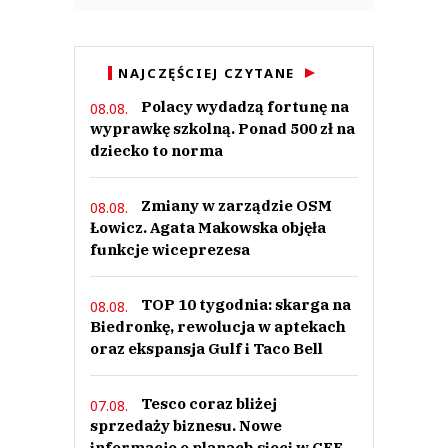
NAJCZĘŚCIEJ CZYTANE
Polacy wydadzą fortunę na
08.08.
wyprawkę szkolną. Ponad 500 zł na
dziecko to norma
Zmiany w zarządzie OSM
08.08.
Łowicz. Agata Makowska objęła
funkcje wiceprezesa
TOP 10 tygodnia: skarga na
08.08.
Biedronkę, rewolucja w aptekach
oraz ekspansja Gulf i Taco Bell
Tesco coraz bliżej
07.08.
sprzedaży biznesu. Nowe
informacje o planach sieci w CEE