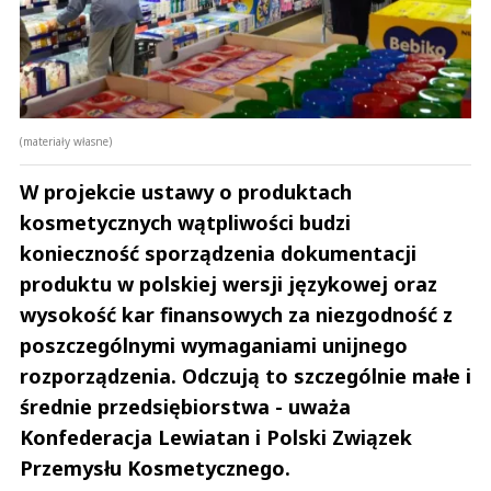
(materiały własne)
W projekcie ustawy o produktach
kosmetycznych wątpliwości budzi
konieczność sporządzenia dokumentacji
produktu w polskiej wersji językowej oraz
wysokość kar finansowych za niezgodność z
poszczególnymi wymaganiami unijnego
rozporządzenia. Odczują to szczególnie małe i
średnie przedsiębiorstwa - uważa
Konfederacja Lewiatan i Polski Związek
Przemysłu Kosmetycznego.
Andrzej i Marta Sterniccy
Marta i 