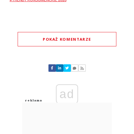
POKAŻ KOMENTARZE
Komentarze (
0
)
Nie znaleziono komentarzy
Zostaw swoje komentarze
Imię (Wymagane)
ad
Anuluj
Prześlij komentarz