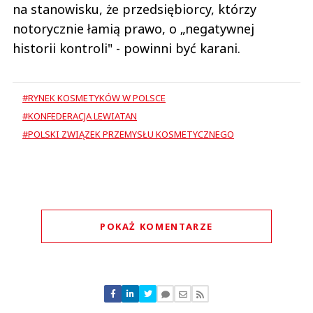
na stanowisku, że przedsiębiorcy, którzy
notorycznie łamią prawo, o „negatywnej
historii kontroli" - powinni być karani.
#RYNEK KOSMETYKÓW W POLSCE
#KONFEDERACJA LEWIATAN
#POLSKI ZWIĄZEK PRZEMYSŁU KOSMETYCZNEGO
POKAŻ KOMENTARZE
Komentarze (
0
)
Nie znaleziono komentarzy
Zostaw swoje komentarze